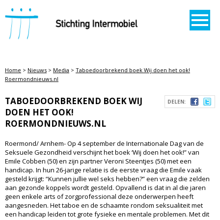
STICHTING INTERMOBIEL
Home
>
Nieuws
>
Media
>
Taboedoorbrekend boek Wij doen het ook!
Roermondnieuws.nl
TABOEDOORBREKEND BOEK WIJ
DELEN:
DOEN HET OOK!
ROERMONDNIEUWS.NL
Roermond/ Arnhem- Op 4 september de Internationale Dag van de
Seksuele Gezondheid verschijnt het boek ‘Wij doen het ook!” van
Emile Cobben (50) en zijn partner Veroni Steentjes (50) met een
handicap. In hun 26-jarige relatie is de eerste vraag die Emile vaak
gesteld krijgt: “Kunnen jullie wel seks hebben?” een vraag die zelden
aan gezonde koppels wordt gesteld. Opvallend is dat in al die jaren
geen enkele arts of zorgprofessional deze onderwerpen heeft
aangesneden. Het taboe en de schaamte rondom seksualiteit met
een handicap leiden tot grote fysieke en mentale problemen. Met dit