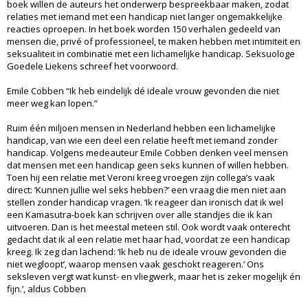
boek willen de auteurs het onderwerp bespreekbaar maken, zodat
relaties met iemand met een handicap niet langer ongemakkelijke
reacties oproepen. In het boek worden 150 verhalen gedeeld van
mensen die, privé of professioneel, te maken hebben met intimiteit en
seksualiteit in combinatie met een lichamelijke handicap. Seksuologe
Goedele Liekens schreef het voorwoord.
Emile Cobben “Ik heb eindelijk dé ideale vrouw gevonden die niet
meer weg kan lopen.”
Ruim één miljoen mensen in Nederland hebben een lichamelijke
handicap, van wie een deel een relatie heeft met iemand zonder
handicap. Volgens medeauteur Emile Cobben denken veel mensen
dat mensen met een handicap geen seks kunnen of willen hebben.
Toen hij een relatie met Veroni kreeg vroegen zijn collega’s vaak
direct: ’Kunnen jullie wel seks hebben?’ een vraag die men niet aan
stellen zonder handicap vragen. ‘Ik reageer dan ironisch dat ik wel
een Kamasutra-boek kan schrijven over alle standjes die ik kan
uitvoeren. Dan is het meestal meteen stil. Ook wordt vaak onterecht
gedacht dat ik al een relatie met haar had, voordat ze een handicap
kreeg. Ik zeg dan lachend: ‘Ik heb nu de ideale vrouw gevonden die
niet wegloopt’, waarop mensen vaak geschokt reageren.’ Ons
seksleven vergt wat kunst- en vliegwerk, maar het is zeker mogelijk én
fijn.’, aldus Cobben