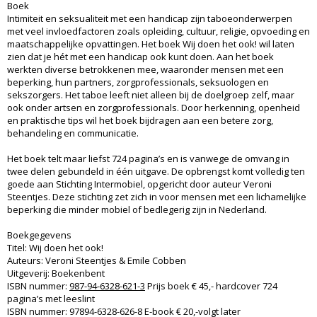
Boek
Intimiteit en seksualiteit met een handicap zijn taboeonderwerpen
met veel invloedfactoren zoals opleiding, cultuur, religie, opvoeding en
maatschappelijke opvattingen. Het boek Wij doen het ook! wil laten
zien dat je hét met een handicap ook kunt doen. Aan het boek
werkten diverse betrokkenen mee, waaronder mensen met een
beperking, hun partners, zorgprofessionals, seksuologen en
sekszorgers. Het taboe leeft niet alleen bij de doelgroep zelf, maar
ook onder artsen en zorgprofessionals. Door herkenning, openheid
en praktische tips wil het boek bijdragen aan een betere zorg,
behandeling en communicatie.
Het boek telt maar liefst 724 pagina’s en is vanwege de omvang in
twee delen gebundeld in één uitgave. De opbrengst komt volledig ten
goede aan Stichting Intermobiel, opgericht door auteur Veroni
Steentjes. Deze stichting zet zich in voor mensen met een lichamelijke
beperking die minder mobiel of bedlegerig zijn in Nederland.
Boekgegevens
Titel: Wij doen het ook!
Auteurs: Veroni Steentjes & Emile Cobben
Uitgeverij: Boekenbent
ISBN nummer:
987-94-6328-621-3
Prijs boek € 45,- hardcover 724
pagina’s met leeslint
ISBN nummer: 97894-6328-626-8 E-book € 20,-volgt later