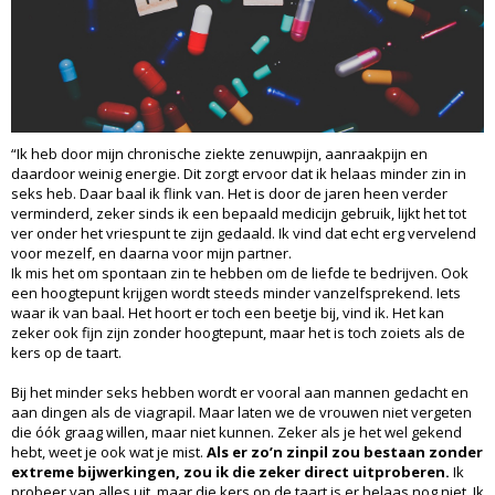
“Ik heb door mijn chronische ziekte zenuwpijn, aanraakpijn en
daardoor weinig energie. Dit zorgt ervoor dat ik helaas minder zin in
seks heb. Daar baal ik flink van. Het is door de jaren heen verder
verminderd, zeker sinds ik een bepaald medicijn gebruik, lijkt het tot
ver onder het vriespunt te zijn gedaald. Ik vind dat echt erg vervelend
voor mezelf, en daarna voor mijn partner.
Ik mis het om spontaan zin te hebben om de liefde te bedrijven. Ook
een hoogtepunt krijgen wordt steeds minder vanzelfsprekend. Iets
waar ik van baal. Het hoort er toch een beetje bij, vind ik. Het kan
zeker ook fijn zijn zonder hoogtepunt, maar het is toch zoiets als de
kers op de taart.
Bij het minder seks hebben wordt er vooral aan mannen gedacht en
aan dingen als de viagrapil. Maar laten we de vrouwen niet vergeten
die óók graag willen, maar niet kunnen. Zeker als je het wel gekend
hebt, weet je ook wat je mist.
Als er zo’n zinpil zou bestaan zonder
extreme bijwerkingen, zou ik die zeker direct uitproberen.
Ik
probeer van alles uit, maar die kers op de taart is er helaas nog niet. Ik