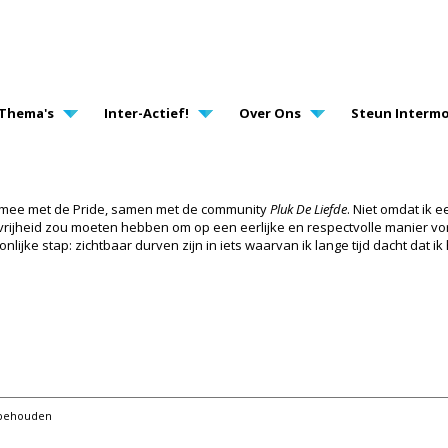
AVIGATION
Thema's
Inter-Actief!
Over Ons
Steun Intermo
om mee met de Pride, samen met de community
Pluk De Liefde
. Niet omdat ik 
vrijheid zou moeten hebben om op een eerlijke en respectvolle manier vor
ijke stap: zichtbaar durven zijn in iets waarvan ik lange tijd dacht dat i
orbehouden