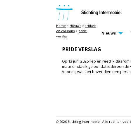
STICHTING INTERMOBIEL
Home
>
Nieuws
>
artikels
en columns
>
pride
MAIN PAGE N
Nieuws
verslag
PRIDE VERSLAG
Op 13 juni 2026 liep en reed ik daar
maar omdat ik geloof dat iedereen de 
Voor mij was het bovendien een persoonl
© 2026 Stichting Intermobiel. Alle rechten vo