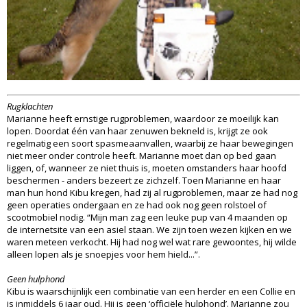
Rugklachten
Marianne heeft ernstige rugproblemen, waardoor ze moeilijk kan
lopen. Doordat één van haar zenuwen bekneld is, krijgt ze ook
regelmatig een soort spasmeaanvallen, waarbij ze haar bewegingen
niet meer onder controle heeft. Marianne moet dan op bed gaan
liggen, of, wanneer ze niet thuis is, moeten omstanders haar hoofd
beschermen - anders bezeert ze zichzelf. Toen Marianne en haar
man hun hond Kibu kregen, had zij al rugproblemen, maar ze had nog
geen operaties ondergaan en ze had ook nog geen rolstoel of
scootmobiel nodig. “Mijn man zag een leuke pup van 4 maanden op
de internetsite van een asiel staan. We zijn toen wezen kijken en we
waren meteen verkocht. Hij had nog wel wat rare gewoontes, hij wilde
alleen lopen als je snoepjes voor hem hield...”.
Geen hulphond
Kibu is waarschijnlijk een combinatie van een herder en een Collie en
is inmiddels 6 jaar oud. Hij is geen ‘officiële hulphond’. Marianne zou