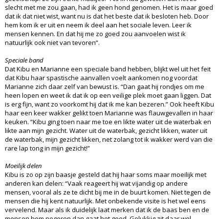
slecht met me zou gaan, had ik geen hond genomen. Het is maar goed
dat ik dat niet wist, want nu is dat het beste dat ik besloten heb. Door
hem kom ik er uit en neem ik deel aan het sociale leven. Leer ik
mensen kennen. En dat hij me zo goed zou aanvoelen wist ik
natuurlijk ook niet van tevoren”.
Speciale band
Dat Kibu en Marianne een speciale band hebben, blijkt wel uit het feit
dat Kibu haar spastische aanvallen voelt aankomen nog voordat
Marianne zich daar zelf van bewust is. “Dan gaat hij rondjes om me
heen lopen en weet ik dat ik op een veilige plek moet gaan liggen. Dat
is erg fijn, want zo voorkomt hij dat ik me kan bezeren.” Ook heeft Kibu
haar een keer wakker gelikt toen Marianne was flauwgevallen in haar
keuken. “Kibu ging toen naar me toe en likte water uit de waterbak en
likte aan mijn gezicht. Water uit de waterbak, gezicht likken, water uit
de waterbak, mijn gezicht likken, net zolang tot ik wakker werd van die
rare lap tong in mijn gezicht!”
Moeilijk delen
Kibu is zo op zijn baasje gesteld dat hij haar soms maar moeilijk met
anderen kan delen: “Vaak reageert hij wat vijandig op andere
mensen, vooral als ze te dicht bij me in de buurt komen. Niet tegen de
mensen die hij kent natuurlijk. Met onbekende visite is het wel eens
vervelend. Maar als ik duidelijk laat merken dat ik de baas ben en de
mensen hem negeren dan gaat het goed. Gelukkig zit daar wel