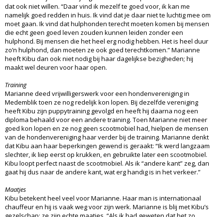
dat ook niet willen. “Daar vind ik mezelf te goed voor, ik kan me
namelijk goed redden in huis. Ik vind dat je daar niet te luchtig mee om
moet gaan. Ik vind dat hulphonden terecht moeten komen bij mensen
die echt geen goed leven zouden kunnen leiden zonder een
hulphond. Bij mensen die het heel erg nodig hebben. Het is heel duur
zo’n hulphond, dan moeten ze ook goed terechtkomen.” Marianne
heeft Kibu dan ook niet nodig bij haar dagelijkse bezigheden; hij
maakt wel deuren voor haar open.
Training
Marianne deed vrijwilligerswerk voor een hondenvereniging in
Medemblik toen ze nog redelijk kon lopen. Bij dezelfde vereniging
heeft Kibu zijn puppytraining gevolgd en heeft hij daarna nog een
diploma behaald voor een andere training. Toen Marianne niet meer
goed kon lopen en ze nog geen scootmobiel had, hielpen de mensen
van de hondenvereniging haar verder bij de training. Marianne denkt
dat Kibu aan haar beperkingen gewend is geraakt: “Ik werd langzaam
slechter, ik liep eerst op krukken, en gebruikte later een scootmobiel.
Kibu loopt perfect naast de scootmobiel. Als ik “andere kant” zeg, dan
gaat hij dus naar de andere kant, wat erg handig is in het verkeer.”
Maatjes
Kibu betekent heel veel voor Marianne. Haar man is internationaal
chauffeur en hij is vaak weg voor zijn werk. Marianne is blij met Kibu’s
gezelschap: ze zijn echte maatjes. “Als ik had geweten dat het zo