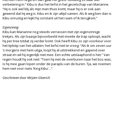
verbetering in.” Kibu is dus het liefst in het gezelschap van Marianne.
“Hij is ook wel blij als mijn man thuis komt, maar hij is er ook aan
gewend dat hij weg is. Kibu en ik zijn altijd samen. Als ik weg ben dan is
Kibu onrustig en kijkt hij constant uit het raam of ik terugkom.”
Eigenzinnig
Kibu kan Marianne nog steeds verrassen met zijn eigenzinnige
trekjes. Als zijn baasje bijvoorbeeld met moeite de trap oploopt, wacht
hij per tree totdat zij verder komt. Ook heeft Kibu zo zijn voorkeur voor
het tijdstip van het uitlaten; het liefst niet te vroeg: “Als ik om zeven uur
’s morgens met hem uitga, loopt hij al uitstrekkend en gapend over
straat en wil hij eigenlijk niet mee. Een echte uitslaaphond is het.” Van
regen houdt hij ook niet: “Toen hij met de overburen naar het bos was,
is hij mee gaan lopen onder de paraplu van de buren. Tja, we noemen
hem niet voor niets ‘King Kibu’…”.
Geschreven door Mirjam Gloerich