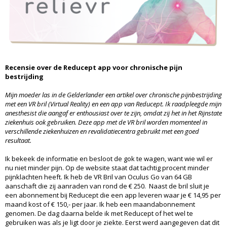
Recensie over de Reducept app voor chronische pijn
bestrijding
Mijn moeder las in de Gelderlander een artikel over chronische pijnbestrijding
met een VR bril (Virtual Reality) en een app van Reducept. Ik raadpleegde mijn
anesthesist die aangaf er enthousiast over te zijn, omdat zij het in het Rijnstate
ziekenhuis ook gebruiken. Deze app met de VR bril worden momenteel in
verschillende ziekenhuizen en revalidatiecentra gebruikt met een goed
resultaat.
Ik bekeek de informatie en besloot de gok te wagen, want wie wil er
nu niet minder pijn. Op de website staat dat tachtig procent minder
pijnklachten heeft. Ik heb de VR Bril van Oculus Go van 64 GB
aanschaft die zij aanraden van rond de € 250. Naast de bril sluit je
een abonnement bij Reducept die een app leveren waar je € 14,95 per
maand kost of € 150,- per jaar. Ik heb een maandabonnement
genomen. De dag daarna belde ik met Reducept of het wel te
gebruiken was als je ligt door je ziekte. Eerst werd aangegeven dat dit