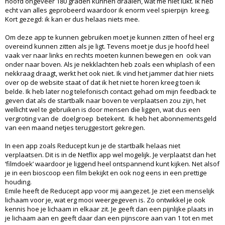
hoofd ongeveer 180 graden kunnen draaien, wat me niet lukt. Ik heb
echt van alles geprobeerd waardoor ik enorm veel spierpijn kreeg.
Kort gezegd: ik kan er dus helaas niets mee.
Om deze app te kunnen gebruiken moet je kunnen zitten of heel erg
overeind kunnen zitten als je ligt. Tevens moet je dus je hoofd heel
vaak ver naar links en rechts moeten kunnen bewegen en ook van
onder naar boven. Als je nekklachten heb zoals een whiplash of een
nekkraag draagt, werkt het ook niet. Ik vind het jammer dat hier niets
over op de website staat of dat ik het niet te horen kreeg toen ik
belde. Ik heb later nog telefonisch contact gehad om mijn feedback te
geven dat als de startbalk naar boven te verplaatsen zou zijn, het
wellicht wel te gebruiken is door mensen die liggen, wat dus een
vergroting van de doelgroep betekent. Ik heb het abonnementsgeld
van een maand netjes teruggestort gekregen.
In een app zoals Reducept kun je de startbalk helaas niet
verplaatsen. Dit is in de Netflix app wel mogelijk. Je verplaatst dan het
‘filmdoek’ waardoor je liggend heel ontspannend kunt kijken. Net alsof
je in een bioscoop een film bekijkt en ook nog eens in een prettige
houding.
Emile heeft de Reducept app voor mij aangezet. Je ziet een menselijk
lichaam voor je, wat erg mooi weergegeven is. Zo ontwikkel je ook
kennis hoe je lichaam in elkaar zit. Je geeft dan een pijnlijke plaats in
je lichaam aan en geeft daar dan een pijnscore aan van 1 tot en met