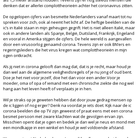
denken dat er allerlei complottheorieën achter het coronavirus zitten.
De opgelopen cijfers van besmette Nederlanders vanaf maart tot nu
spreken voor zich, ook al neemt het licht af. De heftige beelden van de
ic’s in Italië staan in mijn geheugen gegrift. Het is niet alleen Italië, maar
ook in andere landen als Spanje, België, Duitsland, Frankrijk, Engeland
en vooral in Amerika stijgen de cijfers. De hele wereld is aangevallen
door een virusoorlog genaamd corona. Tevens zijn er ook BN’ers en
regeringsleiders die het virus kregen wat complottheorieën in mijn
ogen ontkracht.
Als jij niet in corona gelooft dan mag dat, dat is je recht, maar houd je
dan wel aan de algemene veiligheidsregels of je nu jong of oud bent.
Doe je het niet voor jezelf, doe het dan voor een ander.Voor je
moeder, oma of opa of iemand met een chronische ziekte die nog wel
hang aan het leven heeft of verplaats je in hen.
Wil je straks op je geweten hebben dat door jouw gedrag mensen op
de ic liggen of nog erger? Denk na voordat je iets doet. Kijk naar de ic
corona beelden die op TV zijn geweest of praat eens met een corona
besmet persoon met zware klachten wat de gevolgen ervan zijn.
Misschien opent dat je ogen en bedek je dan wel je neus en mond met
een mondkapje in een winkel en houd je wel voldoende afstand.