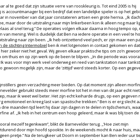
 al te goed dat zijn situatie verre van rooskleurig is. Tot eind 2005 is hij
ij is accountmanager bij een bedrijf dat een landelijke speler is op het ge
aar in november van dat jaar constateren artsen een grote hernia. ,,Ik dacht
e, maar door de uitstraling naar mijn linkerbeen kon ik alleen nog maar ligg
laas al snel terug.’’ De operaties volgen elkaar daarna in hoog tempo op, m
n van mening. Wel is duidelijk dat Ben na iedere operatie in een veel te 
uitstraling naar zijn been. ,,Ik heb ontzettend veel pech, er zijn maar ee
 de stichting Intermobiel
ben ik met lotgenoten in contact gekomen en dat is
 hier zeker niet het geval. Wij geven elkaar praktische tips om zo’n gewoon
n om thuis en op zijn werk op de been te blijven. ,,In die periode was voora
en. Ik was voor mijn werk veel onderweg en reed van tankstation naar tank
zo gewoon mogelijk zijn, maar de ‘zittijd’ werd steeds korter. Op een gegev
 pijnstillers geen verzachting meer bieden. Op dat moment zijn alleen morf
rnevelder gebruikt steeds meer morfine tot het in mei van dit jaar echt niet m
ep, maar ik weet wel beter. Het zijn echt keiharde drugs, op een gegeven 
g emotioneel en kreeg last van spastische trekken.’’ Ben is er erg slecht 
n drie maanden tijd leert hij daar zijn dagen in te delen in tijdschema’s, wa
orfine af. ,,Ik heb in het centrum een hoop geleerd, maar ik was blij toen 
ooral mezelf tegenkwam’’, blikt de Barnevelder terug. ,,’Hoe ziet mijn
ortdurend door mijn hoofd spookte. In de weekends mocht ik naar huis, ma
geen pretje.’’ Na de terugkeer uit Doorn in september kan Ben ieder uur ti