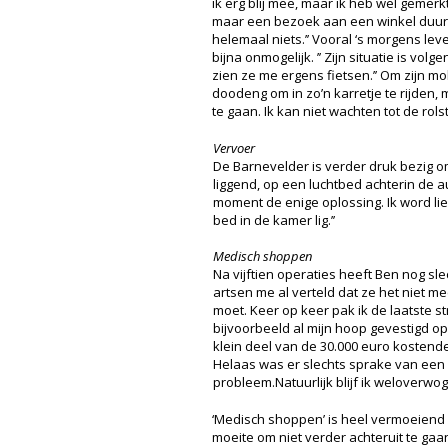
ik erg blij mee, maar ik heb wel gemerkt
maar een bezoek aan een winkel duurt t
helemaal niets.’’ Vooral ‘s morgens lev
bijna onmogelijk. ’’ Zijn situatie is 
zien ze me ergens fietsen.’’ Om zijn mo
doodeng om in zo’n karretje te rijden, 
te gaan. Ik kan niet wachten tot de rol
Vervoer
De Barnevelder is verder druk bezig om
liggend, op een luchtbed achterin de a
moment de enige oplossing. Ik word lie
bed in de kamer lig.’’
Medisch shoppen
Na vijftien operaties heeft Ben nog sl
artsen me al verteld dat ze het niet me
moet. Keer op keer pak ik de laatste st
bijvoorbeeld al mijn hoop gevestigd o
klein deel van de 30.000 euro kostende
Helaas was er slechts sprake van een k
probleem.Natuurlijk blijf ik weloverwo
‘Medisch shoppen’ is heel vermoeiend
moeite om niet verder achteruit te gaa