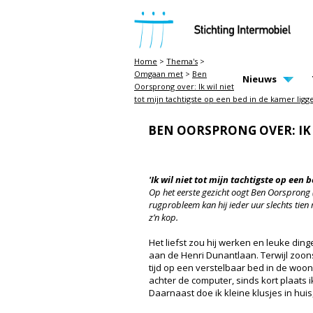
STICHTING INTERMOBIEL
Home
>
Thema's
>
Omgaan met
>
Ben
MAIN PAGE N
Nieuws
Oorsprong over: Ik wil niet
tot mijn tachtigste op een bed in de kamer ligg
BEN OORSPRONG OVER: IK 
'Ik wil niet tot mijn tachtigste op een 
Op het eerste gezicht oogt Ben Oorsprong (
rugprobleem kan hij ieder uur slechts tien 
z’n kop.
Het liefst zou hij werken en leuke ding
aan de Henri Dunantlaan. Terwijl zoons
tijd op een verstelbaar bed in de woonk
achter de computer, sinds kort plaats 
Daarnaast doe ik kleine klusjes in huis,