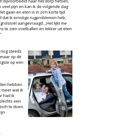
kan bijvoorbeeld naar het dorp fietsen,
 veel pijn en kan ik de volgende dag
t gaan en eten is in zo’n korte tijd
rd dat ik ernstige rugproblemen heb,
grolstoel aangevraagd. ,,Het lijkt me
ns te zien voetballen en lekker uit eten
’
k nog steeds
 maar op dit
tigste op een
leden hebben
t meer wat ik
r had ik
slechts een
toch te doen.
ijn
r