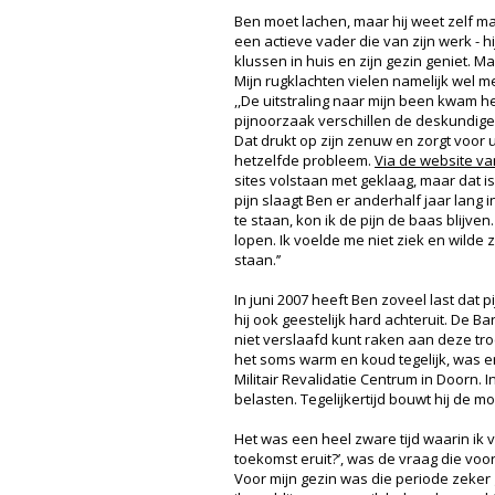
Ben moet lachen, maar hij weet zelf maar
een actieve vader die van zijn werk - h
klussen in huis en zijn gezin geniet. M
Mijn rugklachten vielen namelijk wel me
,,De uitstraling naar mijn been kwam he
pijnoorzaak verschillen de deskundige
Dat drukt op zijn zenuw en zorgt voor 
hetzelfde probleem.
Via de website van
sites volstaan met geklaag, maar dat is
pijn slaagt Ben er anderhalf jaar lang i
te staan, kon ik de pijn de baas blijv
lopen. Ik voelde me niet ziek en wilde 
staan.’’
In juni 2007 heeft Ben zoveel last dat
hij ook geestelijk hard achteruit. De Ba
niet verslaafd kunt raken aan deze tro
het soms warm en koud tegelijk, was er
Militair Revalidatie Centrum in Doorn. I
belasten. Tegelijkertijd bouwt hij de m
Het was een heel zware tijd waarin ik v
toekomst eruit?’, was de vraag die vo
Voor mijn gezin was die periode zeker 