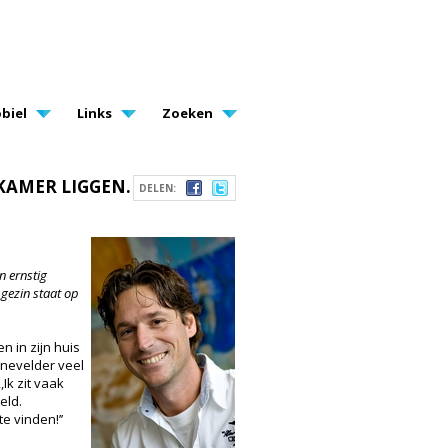
biel
Links
Zoeken
 KAMER LIGGEN.
DELEN:
n ernstig
 gezin staat op
n in zijn huis
rnevelder veel
Ik zit vaak
eld.
e vinden!’’