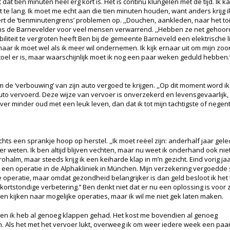
 dat tien minuten heel erg kort is. Het is continu klungelen met de tijd. Ik 
e lang. Ik moet me echt aan die tien minuten houden, want anders krijg ik
ert de ‘tienminutengrens’ problemen op. ,,Douchen, aankleden, naar het toile
volgens de Barnevelder voor veel mensen verwarrend. ,,Hebben ze net gehoo
biliteit te vergroten heeft Ben bij de gemeente Barneveld een elektrische li
maar ik moet wel als ik meer wil ondernemen. Ik kijk ernaar uit om mijn zoo
stoel er is, maar waarschijnlijk moet ik nog een paar weken geduld hebben.’
 de ‘verbouwing’ van zijn auto vergoed te krijgen. ,,Op dit moment word i
uto vervoerd. Deze wijze van vervoer is onverzekerd en levensgevaarlijk,
ver minder oud met een leuk leven, dan dat ik tot mijn tachtigste of negen
echts een sprankje hoop op herstel. ,,Ik moet reëel zijn: anderhalf jaar ge
er weten. Ik ben altijd blijven vechten, maar nu weet ik onderhand ook nie
rohalm, maar steeds krijg ik een keiharde klap in m’n gezicht. Eind vorig jaa
p een operatie in de Alphakliniek in München. Mijn verzekering vergoedde 
 operatie, maar omdat gezondheid belangrijker is dan geld besloot ik het 
ortstondige verbetering.’’ Ben denkt niet dat er nu een oplossing is voor z
gen kijken naar mogelijke operaties, maar ik wil me niet gek laten maken.
 en ik heb al genoeg klappen gehad. Het kost me bovendien al genoeg
n. Als het met het vervoer lukt, overweeg ik om weer iedere week een paa