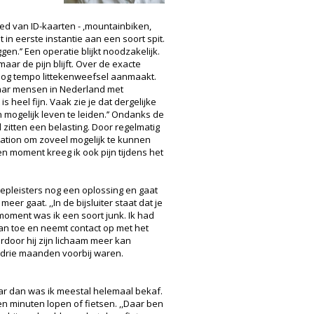
bied van ID-kaarten - ,mountainbiken,
 in eerste instantie aan een soort spit.
en.’’ Een operatie blijkt noodzakelijk.
aar de pijn blijft. Over de exacte
hoog tempo littekenweefsel aanmaakt.
n paar mensen in Nederland met
 heel fijn. Vaak zie je dat dergelijke
 mogelijk leven te leiden.’’ Ondanks de
l zitten een belasting. Door regelmatig
station om zoveel mogelijk te kunnen
en moment kreeg ik ook pijn tijdens het
inepleisters nog een oplossing en gaat
eer gaat. ,,In de bijsluiter staat dat je
moment was ik een soort junk. Ik had
aan toe en neemt contact op met het
ardoor hij zijn lichaam meer kan
de drie maanden voorbij waren.
ar dan was ik meestal helemaal bekaf.
en minuten lopen of fietsen. ,,Daar ben