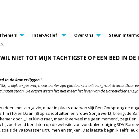
AVIGATION
Thema's
Inter-Actief!
Over Ons
Steun Intermo
en.
WIL NIET TOT MIJN TACHTIGSTE OP EEN BED IN DE
bed in de kamer liggen.'
38) vrolijk en gezond, maar achter zijn glimlach schuilt een groot drama. Door ee
minuten staan. De artsen weten het niet meer; het leven van de Barnevelder en zijn
en doen met zijn gezin, maar in plaats daarvan slijt Ben Oorsprong de dage
 Tim (10) en Daan (8) op school zitten en vrouw Sonja werkt, brengt de Ba
amer door. ,,Het klinkt raar, maar ik verveel me geen moment’’, zegt Ben. ,,
ik bijvoorbeeld berichten op de website van voetbalvereniging SDV Barnev
 zoals de vaatwasser uitruimen en strijken. Dat laatste begin ik zelfs leuk t