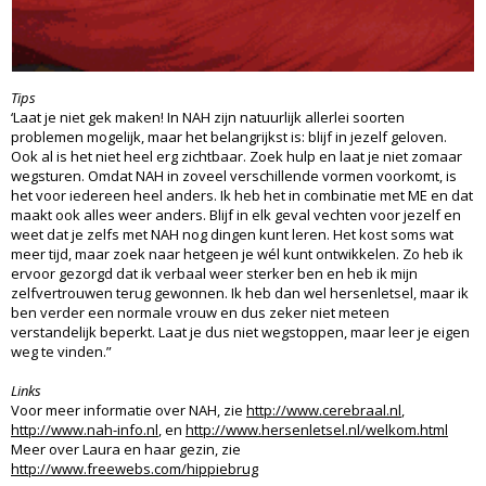
Tips
‘Laat je niet gek maken! In NAH zijn natuurlijk allerlei soorten
problemen mogelijk, maar het belangrijkst is: blijf in jezelf geloven.
Ook al is het niet heel erg zichtbaar. Zoek hulp en laat je niet zomaar
wegsturen. Omdat NAH in zoveel verschillende vormen voorkomt, is
het voor iedereen heel anders. Ik heb het in combinatie met ME en dat
maakt ook alles weer anders. Blijf in elk geval vechten voor jezelf en
weet dat je zelfs met NAH nog dingen kunt leren. Het kost soms wat
meer tijd, maar zoek naar hetgeen je wél kunt ontwikkelen. Zo heb ik
ervoor gezorgd dat ik verbaal weer sterker ben en heb ik mijn
zelfvertrouwen terug gewonnen. Ik heb dan wel hersenletsel, maar ik
ben verder een normale vrouw en dus zeker niet meteen
verstandelijk beperkt. Laat je dus niet wegstoppen, maar leer je eigen
weg te vinden.”
Links
Voor meer informatie over NAH, zie
http://www.cerebraal.nl
,
http://www.nah-info.nl
, en
http://www.hersenletsel.nl/welkom.html
Meer over Laura en haar gezin, zie
http://www.freewebs.com/hippiebrug