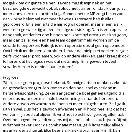
mogelijk om dingen te trainen. Tevens mag ik mijn nek en het
beschadigde evenwicht ook absoluut niet trainen, omdat ik dan juist
meer aanvallen en klachten krijg. Samen met de ME zorgt het ervoor
dat ik bijna helemaal niet meer beweeg. Uiteraard heb ik alles
geprobeerd. Er is een arts die mij nog wil operen, maar alleen als ik
weer een gezwel krijg of een ernstige ontsteking. Dan is een operatie
noodzaak, omdat het dan binnen heel korte tijd ernstig mis kan gaan,
maar dan zal er wel een heel team opgetrommeld worden om de
schade te beperken. Feitelijk is een operatie dus al geen optie meer.
Ooit heb ik medicijnen geprobeerd, maar dat hielp niet veel en zorgde
zelfs voor meer problemen, ook op andere vlakken. Later kreeg ik ook
te horen dat het logisch was dat niets hielp. Er is gewoon teveel
schade. Verder is er niets aan te doen.’
Prognose
‘Bij mij is er geen prognose bekend. Sommige artsen denken zeker dat
de gezwellen terug zullen komen en dan heel snel overslaan in
hersenvliesontsteking. Zeker aangezien de boel geheel uitgehold is
en er dus maar een minimale bescherming is naar de hersenen.
Andere artsen verwachten dat het niet meer zal gebeuren. Zelf ga ik
uit van wel. Dus het is gewoon afwachten en ik hoop heel erg dat het
ver van mijn bed zal blijven! Ik vind het zo echt wel genoeg allemaal.
Over het algemeen geldt volgens mij dat het stabiel zou blijven. Bij mij
is dat niet zeker. Door de combinatie met ME ga ik lichamelijk alleen
maar verder achteruit. Elke keer als ik ziek word, lever ik in. Ik kan