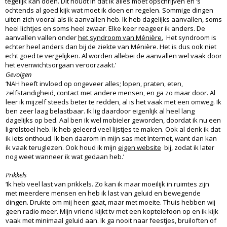
tegelijk kan doen. Dit houdt in dat ik alles moet opschrijven en ’s
ochtends al goed kijk wat moet ik doen en regelen. Sommige dingen
uiten zich vooral als ik aanvallen heb. Ik heb dagelijks aanvallen, soms
heel lichtjes en soms heel zwaar. Elke keer reageer ik anders. De
aanvallen vallen onder
het syndroom van Ménière.
Het syndroom is
echter heel anders dan bij de ziekte van Ménière. Het is dus ook niet
echt goed te vergelijken. Al worden allebei de aanvallen wel vaak door
het evenwichtsorgaan veroorzaakt.’
Gevolgen
‘NAH heeft invloed op ongeveer alles; lopen, praten, eten,
zelfstandigheid, contact met andere mensen, en ga zo maar door. Al
leer ik mijzelf steeds beter te redden, al is het vaak met een omweg. Ik
ben zeer laag belastbaar. Ik lig daardoor eigenlijk al heel lang
dagelijks op bed. Aal ben ik wel mobieler geworden, doordat ik nu een
ligrolstoel heb. Ik heb geleerd veel lijstjes te maken. Ook al denk ik dat
ik iets onthoud. Ik ben daarom in mijn sas met Internet, want dan kan
ik vaak teruglezen. Ook houd ik mijn
eigen website
bij, zodat ik later
nog weet wanneer ik wat gedaan heb.’
Prikkels
‘Ik heb veel last van prikkels. Zo kan ik maar moeilijk in ruimtes zijn
met meerdere mensen en heb ik last van geluid en bewegende
dingen. Drukte om mij heen gaat, maar met moeite. Thuis hebben wij
geen radio meer. Mijn vriend kijkt tv met een koptelefoon op en ik kijk
vaak met minimaal geluid aan. Ik ga nooit naar feestjes, bruiloften of