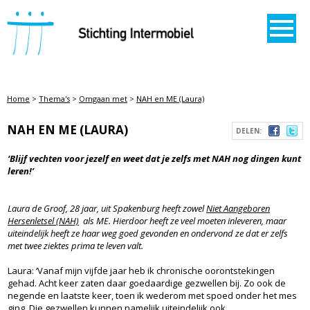
STICHTING INTERMOBIEL
Home
>
Thema's
>
Omgaan met
>
NAH en ME (Laura)
NAH EN ME (LAURA)
DELEN:
‘Blijf vechten voor jezelf en weet dat je zelfs met NAH nog dingen kunt
leren!’
Laura de Groof, 28 jaar, uit Spakenburg heeft zowel
Niet Aangeboren
Hersenletsel (NAH)
als ME. Hierdoor heeft ze veel moeten inleveren, maar
uiteindelijk heeft ze haar weg goed gevonden en ondervond ze dat er zelfs
met twee ziektes prima te leven valt.
Laura: ‘Vanaf mijn vijfde jaar heb ik chronische oorontstekingen
gehad. Acht keer zaten daar goedaardige gezwellen bij. Zo ook de
negende en laatste keer, toen ik wederom met spoed onder het mes
ging. Die gezwellen kunnen namelijk uiteindelijk ook