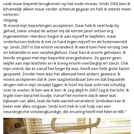
vaak maar beperkt terugkomen op het oude niveau. Sinds 2002 ben ik
lichamelijk alleen maar verder achteruit gegaan en heb ik steeds meer
verloren.’
Omgang
‘Ik moest mijn beperkingen accepteren. Daar heb ik veel hulp bij
gehad, zeker omdat de artsen mij de eerste jaren artsen erg
tegenwerkten. Hierdoor begon ik aan mijzelf te twijfelen, maar
ondertussen bokste ik net zo hard tegen mijzelf en de buitenwereld
op. Sinds 2007 is dat enorm veranderd. Ik werd toen heel ernstig ziek
en belandde in een verpleegtehuis. Daar ben ik enorm geholpen. Ik
leerde omgaan met mijn beperkte energiebalans. Ze gaven geen
twijfel aan mijn klachten en ik kreeg enorm veel begrip en steun. Ook
mijn vriend, die er vanaf het begin bij was, heeft een hele grote factor
gespeeld. Zonder hem was het allemaal heel anders geweest. Ik
moest accepteren dat ik zeer laag belastbaar ben en dat bepaalde
dingen niet in mijn straatje liggen. Ik hoef mij daar echt niet schuldig
over te voelen. Ik ben wie ik ben. Ik zeg altijd:’In 2007 zag ik het licht.’ Ik
legde toen bijna het loodje. Vanaf het moment dat ik weer wat
bijkwam van alles, leek de hele wereld veranderd. Sindsdien kan ik
beter met alles omgaan. Sinds kort heb ik ook hulp van een
neurologische verpleegkundige, die ervaring heeft met NAH en ME.”