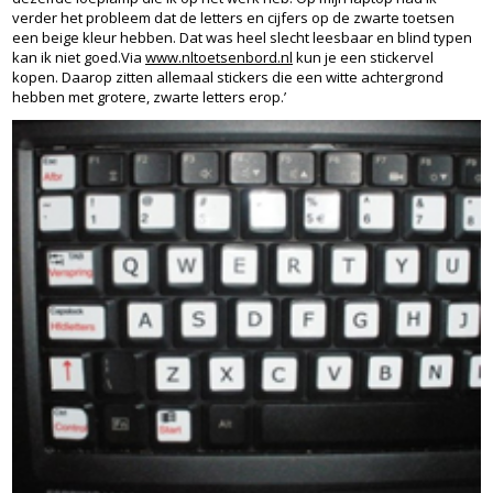
verder het probleem dat de letters en cijfers op de zwarte toetsen
een beige kleur hebben. Dat was heel slecht leesbaar en blind typen
kan ik niet goed.Via
www.nltoetsenbord.nl
kun je een stickervel
kopen. Daarop zitten allemaal stickers die een witte achtergrond
hebben met grotere, zwarte letters erop.’