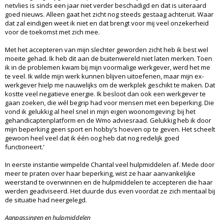
netvlies is sinds een jaar niet verder beschadigd en dat is uiteraard
goed nieuws. Alleen gaat het zicht nog steeds gestaag achteruit. Waar
dat zal eindigen weet ik niet en dat brengt voor mij veel onzekerheid
voor de toekomst met zich mee.
Met het accepteren van mijn slechter geworden zicht heb ik best wel
moeite gehad. Ik heb dit aan de buitenwereld niet laten merken. Toen
ik in de problemen kwam bij mijn voormalige werkgever, werd het me
te veel. Ik wilde mijn werk kunnen blijven uitoefenen, maar mijn ex-
werkgever hielp me nauwelijks om de werkplek geschikt te maken. Dat
kostte veel negatieve energie. Ik besloot dan ook een werkgever te
gaan zoeken, die wél begrip had voor mensen met een beperking. Die
vond ik gelukkig al heel snel in mijn eigen woonomgeving: bij het
gehandicaptenplatform en de Wmo adviesraad. Gelukkig heb ik door
mijn beperking geen sport en hobby’s hoeven op te geven. Het scheelt
gewoon heel veel dat ik één oog heb dat nog redelijk goed
functioneert.’
In eerste instantie wimpelde Chantal veel hulpmiddelen af. Mede door
meer te praten over haar beperking, wist ze haar aanvankelijke
weerstand te overwinnen en de hulpmiddelen te accepteren die haar
werden geadviseerd. Het duurde dus even voordat ze zich mentaal bij
de situatie had neergelegd.
Aanpassingen en hulpmiddelen