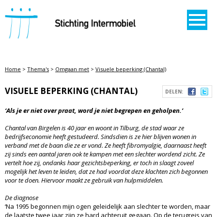
STICHTING INTERMOBIEL
Home
>
Thema's
>
Omgaan met
>
Visuele beperking (Chantal)
VISUELE BEPERKING (CHANTAL)
DELEN:
‘Als je er niet over praat, word je niet begrepen en geholpen.’
Chantal van Birgelen is 40 jaar en woont in Tilburg, de stad waar ze
bedrijfseconomie heeft gestudeerd. Sindsdien is ze hier blijven wonen in
verband met de baan die ze er vond. Ze heeft fibromyalgie, daarnaast heeft
zij sinds een aantal jaren ook te kampen met een slechter wordend zicht. Ze
vertelt hoe zij, ondanks haar gezichtsbeperking, er toch in slaagt zoveel
mogelijk het leven te leiden, dat ze had voordat deze klachten zich begonnen
voor te doen. Hiervoor maakt ze gebruik van hulpmiddelen.
De diagnose
‘Na 1995 begonnen mijn ogen geleidelijk aan slechter te worden, maar
de laatste twee jaar zijn ze hard achteruit gegaan. Op de terugreis van