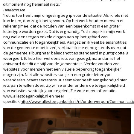
dit moment nog helemaal niets.’
Hindernissen
‘Tot nu toe heeft mijn omgeving begrip voor de situatie. Als ik iets niet
kan lezen, dan zeg ik het gewoon. Op het werk houden mensen er
rekening mee, dat de notulen van een bijeenkomst in een groter
lettertype worden gezet. Dat is erg handig. Toch loop ik in mijn werk
nog wel eens tegen enkele dingen aan op het gebied van
communicatie en toegankelijkheid. Aangezien ik veel beleidsnotities
van de gemeente moet lezen, verbaas ik me er nog steeds over dat
de gemeente Tilburg haar beleidsnotities standaard in puntgrootte 8
weergeeft. Ik heb hier wel eens iets van gezegd, maar dan is het
antwoord dat dit de stijl van de gemeente is. Verder zouden veel
websites voor mensen met een visuele beperking toegankelijker
mogen zijn. Niet alle websites kun je in een groter lettertype
veranderen. Staatssecretaris Bussemaker heeft aangekondigd hier
iets aan te willen doen. Zo wil ze onder andere de toegankelijkheid
van websites wettelijk gaan regelen. Zie voor meer informatie:
www.allestoegankelijk.nl
en meer
specifiek
http://www.allestoegankelijk.nl/nl/onderwerpen/Communicatie