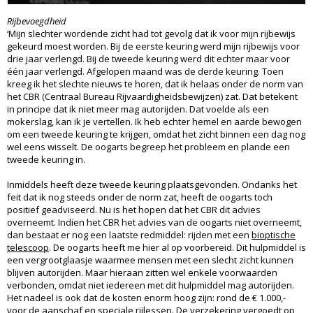
Rijbevoegdheid
‘Mijn slechter wordende zicht had tot gevolg dat ik voor mijn rijbewijs
gekeurd moest worden. Bij de eerste keuring werd mijn rijbewijs voor
drie jaar verlengd. Bij de tweede keuring werd dit echter maar voor
één jaar verlengd. Afgelopen maand was de derde keuring. Toen
kreeg ik het slechte nieuws te horen, dat ik helaas onder de norm van
het CBR (Centraal Bureau Rijvaardigheidsbewijzen) zat. Dat betekent
in principe dat ik niet meer mag autorijden. Dat voelde als een
mokerslag, kan ik je vertellen. Ik heb echter hemel en aarde bewogen
om een tweede keuring te krijgen, omdat het zicht binnen een dag nog
wel eens wisselt. De oogarts begreep het probleem en plande een
tweede keuring in.
Inmiddels heeft deze tweede keuring plaatsgevonden. Ondanks het
feit dat ik nog steeds onder de norm zat, heeft de oogarts toch
positief geadviseerd. Nu is het hopen dat het CBR dit advies
overneemt. Indien het CBR het advies van de oogarts niet overneemt,
dan bestaat er nog een laatste redmiddel: rijden met een
bioptische
telescoop
. De oogarts heeft me hier al op voorbereid. Dit hulpmiddel is
een vergrootglaasje waarmee mensen met een slecht zicht kunnen
blijven autorijden. Maar hieraan zitten wel enkele voorwaarden
verbonden, omdat niet iedereen met dit hulpmiddel mag autorijden.
Het nadeel is ook dat de kosten enorm hoog zijn: rond de € 1.000,-
voor de aanschaf en speciale rijlessen. De verzekering vergoedt op