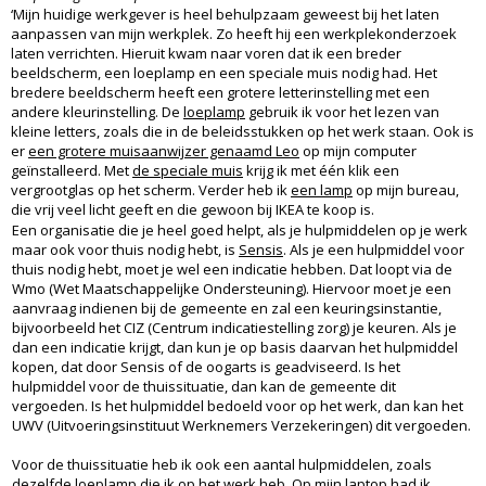
‘Mijn huidige werkgever is heel behulpzaam geweest bij het laten
aanpassen van mijn werkplek. Zo heeft hij een werkplekonderzoek
laten verrichten. Hieruit kwam naar voren dat ik een breder
beeldscherm, een loeplamp en een speciale muis nodig had. Het
bredere beeldscherm heeft een grotere letterinstelling met een
andere kleurinstelling. De
loeplamp
gebruik ik voor het lezen van
kleine letters, zoals die in de beleidsstukken op het werk staan. Ook is
er
een grotere muisaanwijzer genaamd Leo
op mijn computer
geïnstalleerd. Met
de speciale muis
krijg ik met één klik een
vergrootglas op het scherm. Verder heb ik
een lamp
op mijn bureau,
die vrij veel licht geeft en die gewoon bij IKEA te koop is.
Een organisatie die je heel goed helpt, als je hulpmiddelen op je werk
maar ook voor thuis nodig hebt, is
Sensis
. Als je een hulpmiddel voor
thuis nodig hebt, moet je wel een indicatie hebben. Dat loopt via de
Wmo (Wet Maatschappelijke Ondersteuning). Hiervoor moet je een
aanvraag indienen bij de gemeente en zal een keuringsinstantie,
bijvoorbeeld het CIZ (Centrum indicatiestelling zorg) je keuren. Als je
dan een indicatie krijgt, dan kun je op basis daarvan het hulpmiddel
kopen, dat door Sensis of de oogarts is geadviseerd. Is het
hulpmiddel voor de thuissituatie, dan kan de gemeente dit
vergoeden. Is het hulpmiddel bedoeld voor op het werk, dan kan het
UWV (Uitvoeringsinstituut Werknemers Verzekeringen) dit vergoeden.
Voor de thuissituatie heb ik ook een aantal hulpmiddelen, zoals
dezelfde loeplamp die ik op het werk heb. Op mijn laptop had ik