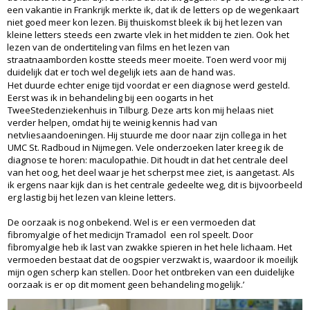
een vakantie in Frankrijk merkte ik, dat ik de letters op de wegenkaart
niet goed meer kon lezen. Bij thuiskomst bleek ik bij het lezen van
kleine letters steeds een zwarte vlek in het midden te zien. Ook het
lezen van de ondertiteling van films en het lezen van
straatnaamborden kostte steeds meer moeite. Toen werd voor mij
duidelijk dat er toch wel degelijk iets aan de hand was.
Het duurde echter enige tijd voordat er een diagnose werd gesteld.
Eerst was ik in behandeling bij een oogarts in het
TweeStedenziekenhuis in Tilburg. Deze arts kon mij helaas niet
verder helpen, omdat hij te weinig kennis had van
netvliesaandoeningen. Hij stuurde me door naar zijn collega in het
UMC St. Radboud in Nijmegen. Vele onderzoeken later kreeg ik de
diagnose te horen: maculopathie. Dit houdt in dat het centrale deel
van het oog, het deel waar je het scherpst mee ziet, is aangetast. Als
ik ergens naar kijk dan is het centrale gedeelte weg, dit is bijvoorbeeld
erg lastig bij het lezen van kleine letters.
De oorzaak is nog onbekend. Wel is er een vermoeden dat
fibromyalgie of het medicijn Tramadol een rol speelt. Door
fibromyalgie heb ik last van zwakke spieren in het hele lichaam. Het
vermoeden bestaat dat de oogspier verzwakt is, waardoor ik moeilijk
mijn ogen scherp kan stellen. Door het ontbreken van een duidelijke
oorzaak is er op dit moment geen behandeling mogelijk.’