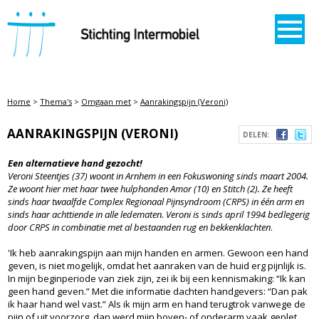
STICHTING INTERMOBIEL
Home
>
Thema's
>
Omgaan met
>
Aanrakingspijn (Veroni)
AANRAKINGSPIJN (VERONI)
DELEN:
Een alternatieve hand gezocht!
Veroni Steentjes (37) woont in Arnhem in een Fokuswoning sinds maart 2004.
Ze woont hier met haar twee hulphonden Amor (10) en Stitch (2). Ze heeft
sinds haar twaalfde Complex Regionaal Pijnsyndroom (CRPS) in één arm en
sinds haar achttiende in alle ledematen. Veroni is sinds april 1994 bedlegerig
door CRPS in combinatie met al bestaanden rug en bekkenklachten
.
'Ik heb aanrakingspijn aan mijn handen en armen. Gewoon een hand
geven, is niet mogelijk, omdat het aanraken van de huid erg pijnlijk is.
In mijn beginperiode van ziek zijn, zei ik bij een kennismaking: “Ik kan
geen hand geven.” Met die informatie dachten handgevers: “Dan pak
ik haar hand wel vast.” Als ik mijn arm en hand terugtrok vanwege de
pijn of uit voorzorg, dan werd mijn boven- of onderarm vaak geplet.