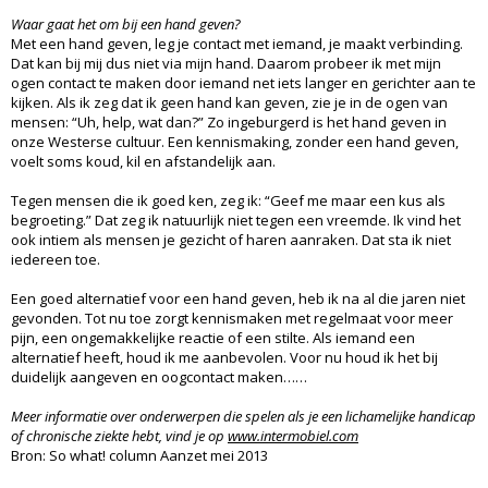
Waar gaat het om bij een hand geven?
Met een hand geven, leg je contact met iemand, je maakt verbinding.
Dat kan bij mij dus niet via mijn hand. Daarom probeer ik met mijn
ogen contact te maken door iemand net iets langer en gerichter aan te
kijken. Als ik zeg dat ik geen hand kan geven, zie je in de ogen van
mensen: “Uh, help, wat dan?” Zo ingeburgerd is het hand geven in
onze Westerse cultuur. Een kennismaking, zonder een hand geven,
voelt soms koud, kil en afstandelijk aan.
Tegen mensen die ik goed ken, zeg ik: “Geef me maar een kus als
begroeting.” Dat zeg ik natuurlijk niet tegen een vreemde. Ik vind het
ook intiem als mensen je gezicht of haren aanraken. Dat sta ik niet
iedereen toe.
Een goed alternatief voor een hand geven, heb ik na al die jaren niet
gevonden. Tot nu toe zorgt kennismaken met regelmaat voor meer
pijn, een ongemakkelijke reactie of een stilte. Als iemand een
alternatief heeft, houd ik me aanbevolen. Voor nu houd ik het bij
duidelijk aangeven en oogcontact maken……
Meer informatie over onderwerpen die spelen als je een lichamelijke handicap
of chronische ziekte hebt, vind je op
www.intermobiel.com
Bron: So what! column Aanzet mei 2013