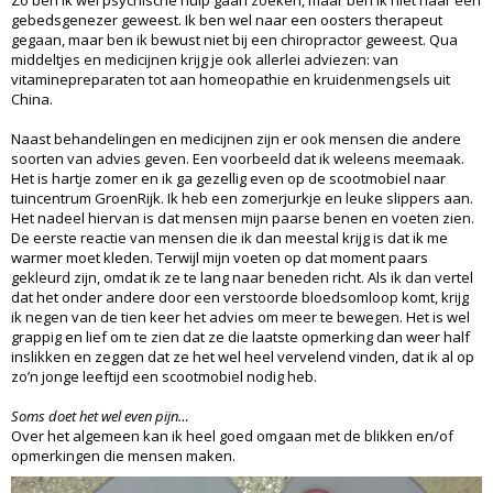
gebedsgenezer geweest. Ik ben wel naar een oosters therapeut
gegaan, maar ben ik bewust niet bij een chiropractor geweest. Qua
middeltjes en medicijnen krijg je ook allerlei adviezen: van
vitaminepreparaten tot aan homeopathie en kruidenmengsels uit
China.
Naast behandelingen en medicijnen zijn er ook mensen die andere
soorten van advies geven. Een voorbeeld dat ik weleens meemaak.
Het is hartje zomer en ik ga gezellig even op de scootmobiel naar
tuincentrum GroenRijk. Ik heb een zomerjurkje en leuke slippers aan.
Het nadeel hiervan is dat mensen mijn paarse benen en voeten zien.
De eerste reactie van mensen die ik dan meestal krijg is dat ik me
warmer moet kleden. Terwijl mijn voeten op dat moment paars
gekleurd zijn, omdat ik ze te lang naar beneden richt. Als ik dan vertel
dat het onder andere door een verstoorde bloedsomloop komt, krijg
ik negen van de tien keer het advies om meer te bewegen. Het is wel
grappig en lief om te zien dat ze die laatste opmerking dan weer half
inslikken en zeggen dat ze het wel heel vervelend vinden, dat ik al op
zo’n jonge leeftijd een scootmobiel nodig heb.
Soms doet het wel even pijn…
Over het algemeen kan ik heel goed omgaan met de blikken en/of
opmerkingen die mensen maken.