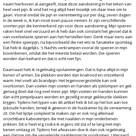
naam hierboven al aangeeft, staat deze aandoening in het teken van
heel veel pijn. Ik vind het nog altijd heel moeilijk om daar mee om te
gaan. Vooral omdat de pijn er vierentwintig uur per dag, zeven dagen
in de week is, ik kan nooit even pauze nemen. Er zijn verschillende
soorten pijn die kenmerkend zijn voor deze aandoening. Mijn spieren
raken heel snel verzuurd en ik heb dan ook constant het gevoel dat ik
van overbelaste spieren aan het herstellen ben. Denk maar eens aan
een flinke spierpijn, na bijvoorbeeld die net iets te fanatieke sportdag.
Dat heb ik dagelijks. ‘s Nachts verkrampen vooral de spieren in mijn
bovenbenen, omdat die het meeste belast worden. Die spieren
worden dan keihard en dat is echt niet fijn.
Daarnaast heb ik regelmatig opvlammingen. Dat is bijna altijd in mijn
benen of armen. De plekken worden dan knalrood en ontzettend
warm. Het voelt als brandpijn. Het tegenovergestelde kan ook
voorkomen. Dan voelen mijn voeten en handen als ijsklompen en gek
genoeg doet dat nog veel meer pijn. Mijn voeten en handen kunnen
dan echt pimpelpaars worden en gezellig oranje gekleurde vlekken
krijgen. Tijdens het typen van dit artikel heb ik tot op het bot aan toe
ijskoude handen, terwijl ik gewoon in de huiskamer bij de verwarming
zit. Om het lijstje compleet te maken zijn er ook nog allemaal
onzichtbare kaboutertjes die met naalden in mijn onderbenen
prikken. Dit is heel erg zodra ik ergens stil sta of te lang met mijn
benen omlaag zit. Tijdens het afwassen doe ik dan ook regelmatig
een dansje om die vervelende naaldenpijn te voorkomen. Uiteraard