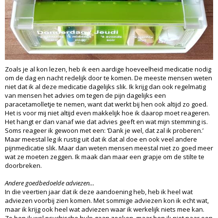
Zoals je al kon lezen, heb ik een aardige hoeveelheid medicatie nodig
om de dag en nacht redelijk door te komen. De meeste mensen weten
niet dat ik al deze medicatie dagelijks slik. Ik krijg dan ook regelmatig
van mensen het advies om tegen de pijn dagelijks een
paracetamolletje te nemen, want dat werkt bij hen ook altijd zo goed.
Het is voor mij niet altijd even makkelijk hoe ik daarop moet reageren.
Het hangt er dan vanaf wie dat advies geeft en wat mijn stemming is.
Soms reageer ik gewoon met een: ‘Dank je wel, dat zal ik proberen.’
Maar meestal leg ik rustig uit dat ik dat al doe en ook veel andere
pijnmedicatie slik. Maar dan weten mensen meestal niet zo goed meer
wat ze moeten zeggen. Ik maak dan maar een grapje om de stilte te
doorbreken.
Andere goedbedoelde adviezen…
In die veertien jaar dat ik deze aandoening heb, heb ik heel wat
adviezen voorbij zien komen. Met sommige adviezen kon ik echt wat,
maar ik krijg ook heel wat adviezen waar ik werkelijk niets mee kan.
Zo ben ik wel psychische hulp gaan zoeken, maar ben ik niet naar een