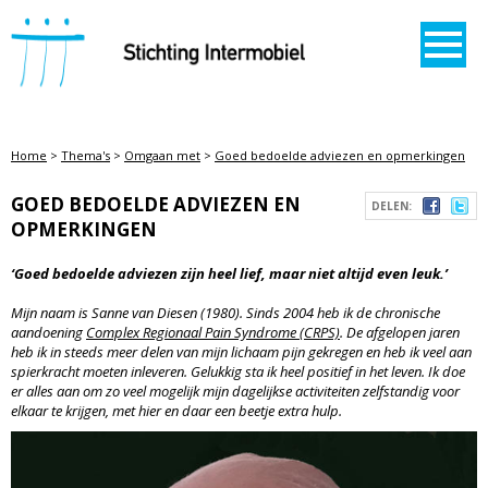
STICHTING INTERMOBIEL
Home
>
Thema's
>
Omgaan met
>
Goed bedoelde adviezen en opmerkingen
GOED BEDOELDE ADVIEZEN EN
DELEN:
OPMERKINGEN
‘Goed bedoelde adviezen zijn heel lief, maar niet altijd even leuk.’
Mijn naam is Sanne van Diesen (1980). Sinds 2004 heb ik de chronische
aandoening
Complex Regionaal Pain Syndrome (CRPS)
. De afgelopen jaren
heb ik in steeds meer delen van mijn lichaam pijn gekregen en heb ik veel aan
spierkracht moeten inleveren. Gelukkig sta ik heel positief in het leven. Ik doe
er alles aan om zo veel mogelijk mijn dagelijkse activiteiten zelfstandig voor
elkaar te krijgen, met hier en daar een beetje extra hulp.