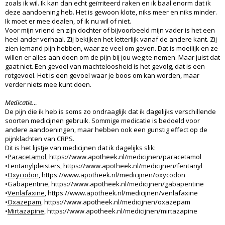
zoals ik wil. Ik kan dan echt geïrriteerd raken en ik baal enorm dat ik
deze aandoening heb. Het is gewoon klote, niks meer en niks minder.
Ik moet er mee dealen, of ik nu wil of niet.
Voor mijn vriend en zijn dochter of bijvoorbeeld mijn vader is het een
heel ander verhaal. Zij bekijken het letterlijk vanaf de andere kant. Zij
zien iemand pijn hebben, waar ze veel om geven. Dat is moeilijk en ze
willen er alles aan doen om de pijn bij jou weg te nemen. Maar juist dat
gaat niet. Een gevoel van machteloosheid is het gevolg, dat is een
rotgevoel. Het is een gevoel waar je boos om kan worden, maar
verder niets mee kunt doen.
Medicatie…
De pijn die ik heb is soms zo ondraaglijk dat ik dagelijks verschillende
soorten medicijnen gebruik. Sommige medicatie is bedoeld voor
andere aandoeningen, maar hebben ook een gunstig effect op de
pijnklachten van CRPS.
Dit is het lijstje van medicijnen dat ik dagelijks slik:
•
Paracetamol
, https://www.apotheek.nl/medicijnen/paracetamol
•
Fentanylpleisters
, https://www.apotheek.nl/medicijnen/fentanyl
•
Oxycodon
, https://www.apotheek.nl/medicijnen/oxycodon
•Gabapentine, https://www.apotheek.nl/medicijnen/gabapentine
•
Venlafaxine
, https://www.apotheek.nl/medicijnen/venlafaxine
•
Oxazepam
, https://www.apotheek.nl/medicijnen/oxazepam
•
Mirtazapine
, https://www.apotheek.nl/medicijnen/mirtazapine