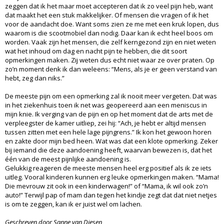
zeggen dat ik het maar moet accepteren dat ik zo veel pijn heb, want
dat maakt het een stuk makkelijker. Of mensen die vragen of ik het
voor de aandacht doe. Want soms zien ze me met een kruk lopen, dus
waarom is die scootmobiel dan nodig. Daar kan ik echt heel boos om
worden. Vaak zijn het mensen, die zelf kerngezond zijn en niet weten
wat het inhoud om dag en nacht pijn te hebben, die dit soort
opmerkingen maken. Zij weten dus echt niet waar ze over praten. Op
zo’n moment denk ik dan weleens: “Mens, als je er geen verstand van
hebt, zeg dan niks.”
De meeste pijn om een opmerking zal ik nooit meer vergeten. Dat was
in het ziekenhuis toen ik net was geopereerd aan een meniscus in
mijn knie. Ik verging van de pijn en op het moment dat de arts met de
verpleegster de kamer uitliep, zei hij: “Ach, je hebt er altijd mensen
tussen zitten met een hele lage pijngrens.” Ik kon het gewoon horen
en zakte door mijn bed heen. Wat was dat een klote opmerking. Zeker
bij iemand die deze aandoening heeft, waarvan bewezen is, dat het
één van de meest pijnlijke aandoening is.
Gelukkig reageren de meeste mensen heel erg positief als ik ze iets
uitleg. Vooral kinderen kunnen erg leuke opmerkingen maken. “Mama!
Die mevrouw zit ook in een kinderwagen!” of “Mama, ik wil ook zo’n
auto!” Terwijl pap of mam dan tegen het kindje zegt dat dat niet netjes
is om te zeggen, kan ik er juist wel om lachen.
Geschreven door Sanne van Diesen