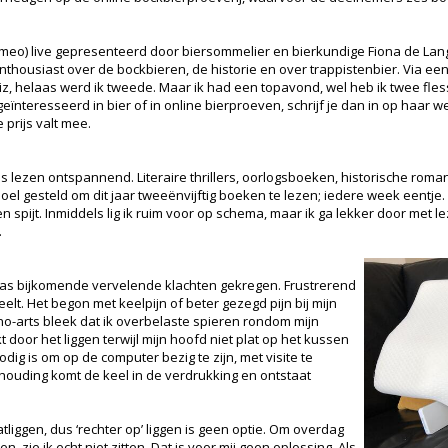
meo) live gepresenteerd door biersommelier en bierkundige Fiona de Lange.
nthousiast over de bockbieren, de historie en over trappistenbier. Via ee
z, helaas werd ik tweede. Maar ik had een topavond, wel heb ik twee fles
ïnteresseerd in bier of in online bierproeven, schrijf je dan in op haar we
 prijs valt mee.
 is lezen ontspannend. Literaire thrillers, oorlogsboeken, historische rom
 doel gesteld om dit jaar tweeënvijftig boeken te lezen; iedere week eentj
spijt. Inmiddels lig ik ruim voor op schema, maar ik ga lekker door met le
.
elaas bijkomende vervelende klachten gekregen. Frustrerend
eelt. Het begon met keelpijn of beter gezegd pijn bij mijn
-arts bleek dat ik overbelaste spieren rondom mijn
door het liggen terwijl mijn hoofd niet plat op het kussen
odig is om op de computer bezig te zijn, met visite te
e houding komt de keel in de verdrukking en ontstaat
tliggen, dus ‘rechter op’ liggen is geen optie. Om overdag
, zie ik echt niet zitten. Dat is voor mij geen oplossing. Als