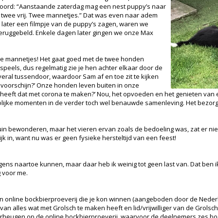
oord: “Aanstaande zaterdag mag een nest puppy’s naar
 twee vrij. Twee mannetjes.” Dat was even naar adem
later een filmpje van de puppy’s zagen, waren we
teruggebeld. Enkele dagen later gingen we onze Max
ee mannetjes! Het gaat goed met de twee honden
j speels, dus regelmatig zie je hen achter elkaar door de
overal tussendoor, waardoor Sam af en toe zit te kijken
voorschijn?’ Onze honden leven buiten in onze
t heeft dat met corona te maken?’ Nou, het opvoeden en het genieten va
olijke momenten in de verder toch wel benauwde samenleving. Het bezorg
in bewonderen, maar het vieren ervan zoals de bedoeling was, zat er niet i
ijk in, want nu was er geen fysieke hersteltijd van een feest!
ens naartoe kunnen, maar daar heb ik weinig tot geen last van. Dat ben ik
g voor me.
 online bockbierproeverij die je kon winnen (aangeboden door de Nederl
van alles wat met Grolsch te maken heeft en lid/vrijwilliger van de Grolsch
erheugen op de online bockbierproeverij, waarvoor de deelnemers zes bo