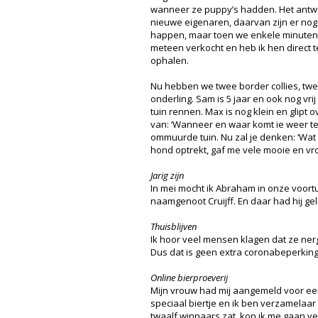
wanneer ze puppy’s hadden. Het antw
nieuwe eigenaren, daarvan zijn er nog
happen, maar toen we enkele minuten 
meteen verkocht en heb ik hen direct 
ophalen.
Nu hebben we twee border collies, tw
onderling. Sam is 5 jaar en ook nog vri
tuin rennen. Max is nog klein en glipt 
van: ‘Wanneer en waar komt ie weer te
ommuurde tuin. Nu zal je denken: ‘Wa
hond optrekt, gaf me vele mooie en vr
Jarig zijn
In mei mocht ik Abraham in onze voortu
naamgenoot Cruijff. En daar had hij gel
Thuisblijven
Ik hoor veel mensen klagen dat ze nerg
Dus dat is geen extra coronabeperkin
Online bierproeverij
Mijn vrouw had mij aangemeld voor een
speciaal biertje en ik ben verzamelaar 
twaalf winnaars zat, kon ik me gaan v