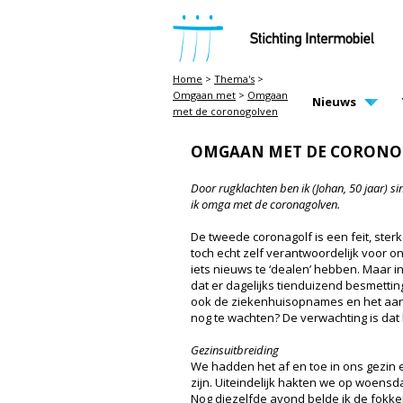
STICHTING INTERMOBIEL
Home
>
Thema's
>
Omgaan met
>
Omgaan
MAIN PAGE N
Nieuws
met de coronogolven
OMGAAN MET DE CORON
Door rugklachten ben ik (Johan, 50 jaar) si
ik omga met de coronagolven.
De tweede coronagolf is een feit, ste
toch echt zelf verantwoordelijk voor o
iets nieuws te ‘dealen’ hebben. Maar in
dat er dagelijks tienduizend besmetting
ook de ziekenhuisopnames en het aanta
nog te wachten? De verwachting is da
Gezinsuitbreiding
We hadden het af en toe in ons gezin
zijn. Uiteindelijk hakten we op woens
Nog diezelfde avond belde ik de fokk