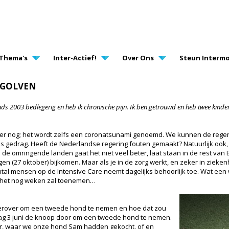
AVIGATION
Thema's
Inter-Actief!
Over Ons
Steun Intermo
OGOLVEN
nds 2003 bedlegerig en heb ik chronische pijn. Ik ben getrouwd en heb twee kinder
rker nog; het wordt zelfs een coronatsunami genoemd. We kunnen de reger
ns gedrag. Heeft de Nederlandse regering fouten gemaakt? Natuurlijk ook,
 de omringende landen gaat het niet veel beter, laat staan in de rest van 
en (27 oktober) bijkomen. Maar als je in de zorg werkt, en zeker in zieken
l mensen op de Intensive Care neemt dagelijks behoorlijk toe. Wat een 
t het nog weken zal toenemen…
 erover om een tweede hond te nemen en hoe dat zou
dag 3 juni de knoop door om een tweede hond te nemen.
er, waar we onze hond Sam hadden gekocht, of en