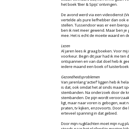
het boek ‘Bier & Spijs’ ontvingen.
De avond werd via een videodienst (Vi
vertelde als pure liefhebber dan ook e
stellen. Tussendoor was er een bierqui
ben ik niet meer gewend. Maar ben je ge
mee. Het is echt de moeite waard en de
Lezen
Al jaren lees ik graag boeken. Voor mij
voorkeur. Begin dit jaar had ik me ten
ontspannen en van dat doel heb ik geen 
iedere maand een boek of luisterboek
Gezondheidsproblemen
Van jarenlang ‘actief’ liggen heb ik h
is dat, ook omdat het al sinds maart sp
stembanden. Na onderzoek door de kno
stembanden. De pijn wordt veroorzaakt 
ligt, maar naar voren is gebogen, wat n
praten, tv kijken, enzovoorts. Door di
erteveel spanning in dat gebied.
Door mijn rugklachten moet mijn rug pla
steeds naar het plafond te moeten kijken