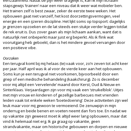
eenzaamheid. Nadat de pijn weer dragelijk is, kan ik mijn lichaam
stapsgewijs ‘trainen’ naar een niveau dat ik weer wat mobieler ben.
Het trainen zelf is best zwaar, zeker de eerste twee weken. Het
opbouwen gaat niet vanzelf, het kost doorzettingsvermogen, veel
energie en een ijzeren discipline. Het lijkt soms op topsport: dagelijks
je grenzen opzoeken en de lat steeds een stukje verder leggen totdat
de rek eruit is. Dus zover gaan als mijn lichaam aankan, want dat is
natuurlijk niet onbeperkt maar juist erg beperkt. Als ik flink wat
vooruitgang heb geboekt, dan is het mindere gevoel vervangen door
een positieve vibe.
Oorzaken
Een terugval komt bij mij helaas (te) vaak voor, zo’n zeven tot acht keer
per jaar. Half april was ik al voor de vierde keer aan het opbouwen.
Soms kun je een terugval niet voorkomen, bijvoorbeeld door een
griep of een medische behandeling (kaakchirurg). Zo is december
voor mij altijd een ‘vervelende’ maand door Kerst, Oud & Nieuw en
Sinterklaas. Verjaardagen zijn voor mij vaak een ‘struikelblok’. Uitjes
met mijn vrouw en kinderen of gezellige barbecues met vrienden
leiden vaak tot enkele weken ‘boetedoening’. Deze activiteiten zijn wel
leuk maar voor mij gewoon te vermoeiend. De zenuwpijn in mijn
onderrug en beide benen en voeten neemt dan fors toe. En nadat we
op vakantie zijn geweest moet ik altijd weer lang opbouwen, maar dat
vind ik helemaal niet erg. Ik ga graag op vakantie, geen
strandvakantie, maar om historische gebouwen en dorpen en nieuwe