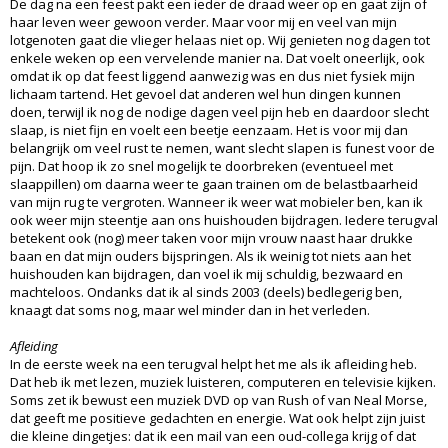
De dag na een feest pakt een ieder de draad weer op en gaat zijn of
haar leven weer gewoon verder. Maar voor mij en veel van mijn
lotgenoten gaat die vlieger helaas niet op. Wij genieten nog dagen tot
enkele weken op een vervelende manier na. Dat voelt oneerlijk, ook
omdat ik op dat feest liggend aanwezig was en dus niet fysiek mijn
lichaam tartend. Het gevoel dat anderen wel hun dingen kunnen
doen, terwijl ik nog de nodige dagen veel pijn heb en daardoor slecht
slaap, is niet fijn en voelt een beetje eenzaam. Het is voor mij dan
belangrijk om veel rust te nemen, want slecht slapen is funest voor de
pijn. Dat hoop ik zo snel mogelijk te doorbreken (eventueel met
slaappillen) om daarna weer te gaan trainen om de belastbaarheid
van mijn rug te vergroten. Wanneer ik weer wat mobieler ben, kan ik
ook weer mijn steentje aan ons huishouden bijdragen. Iedere terugval
betekent ook (nog) meer taken voor mijn vrouw naast haar drukke
baan en dat mijn ouders bijspringen. Als ik weinig tot niets aan het
huishouden kan bijdragen, dan voel ik mij schuldig, bezwaard en
machteloos. Ondanks dat ik al sinds 2003 (deels) bedlegerig ben,
knaagt dat soms nog, maar wel minder dan in het verleden.
Afleiding
In de eerste week na een terugval helpt het me als ik afleiding heb.
Dat heb ik met lezen, muziek luisteren, computeren en televisie kijken.
Soms zet ik bewust een muziek DVD op van Rush of van Neal Morse,
dat geeft me positieve gedachten en energie. Wat ook helpt zijn juist
die kleine dingetjes: dat ik een mail van een oud-collega krijg of dat