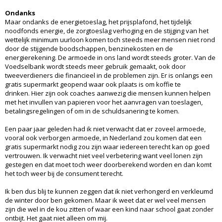
Ondanks
Maar ondanks de energietoeslag, het prijsplafond, het tijdelijk
noodfonds energie, de zorgtoeslag verhoging en de stijging van het
wettelijk minimum uurloon komen toch steeds meer mensen niet rond
door de stijgende boodschappen, benzinekosten en de
energierekening. De armoede in ons land wordt steeds groter. Van de
Voedselbank wordt steeds meer gebruik gemaakt, ook door
tweeverdieners die financieel in de problemen zijn. Er is onlangs een
gratis supermarkt geopend waar ook plaats is om koffie te
drinken. Hier zijn ook coaches aanwezig die mensen kunnen helpen
met het invullen van papieren voor het aanvragen van toeslagen,
betalingsregelingen of om in de schuldsanering te komen.
Een paar jaar geleden had ik niet verwacht dat er zoveel armoede,
vooral ook verborgen armoede, in Nederland zou komen dat een
gratis supermarkt nodig zou zijn waar iedereen terecht kan op goed
vertrouwen. Ik verwacht niet veel verbetering want veel lonen zijn
gestegen en dat moet toch weer doorberekend worden en dan komt
het toch weer bij de consument terecht.
Ik ben dus blij te kunnen zeggen dat ik niet verhongerd en verkleumd
de winter door ben gekomen. Maar ik weet dat er wel veel mensen
zijn die wel in de kou zitten of waar een kind naar school gaat zonder
ontbijt. Het gaat niet alleen om mij.