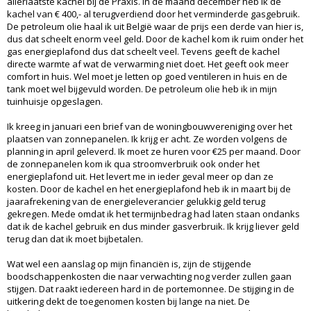
allerlaatste kachel bij de Praxis. In de maand december heb ik de
kachel van € 400,- al terugverdiend door het verminderde gasgebruik.
De petroleum olie haal ik uit België waar de prijs een derde van hier is,
dus dat scheelt enorm veel geld. Door de kachel kom ik ruim onder het
gas energieplafond dus dat scheelt veel. Tevens geeft de kachel
directe warmte af wat de verwarming niet doet. Het geeft ook meer
comfort in huis. Wel moet je letten op goed ventileren in huis en de
tank moet wel bijgevuld worden. De petroleum olie heb ik in mijn
tuinhuisje opgeslagen.
Ik kreeg in januari een brief van de woningbouwvereniging over het
plaatsen van zonnepanelen. Ik krijg er acht. Ze worden volgens de
planning in april geleverd. Ik moet ze huren voor €25 per maand. Door
de zonnepanelen kom ik qua stroomverbruik ook onder het
energieplafond uit. Het levert me in ieder geval meer op dan ze
kosten. Door de kachel en het energieplafond heb ik in maart bij de
jaarafrekening van de energieleverancier gelukkig geld terug
gekregen. Mede omdat ik het termijnbedrag had laten staan ondanks
dat ik de kachel gebruik en dus minder gasverbruik. Ik krijg liever geld
terug dan dat ik moet bijbetalen.
Wat wel een aanslag op mijn financiën is, zijn de stijgende
boodschappenkosten die naar verwachting nog verder zullen gaan
stijgen. Dat raakt iedereen hard in de portemonnee. De stijging in de
uitkering dekt de toegenomen kosten bij lange na niet. De