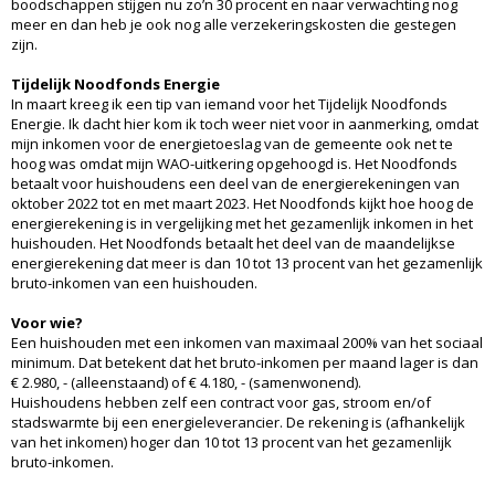
boodschappen stijgen nu zo’n 30 procent en naar verwachting nog
meer en dan heb je ook nog alle verzekeringskosten die gestegen
zijn.
Tijdelijk Noodfonds Energie
In maart kreeg ik een tip van iemand voor het Tijdelijk Noodfonds
Energie. Ik dacht hier kom ik toch weer niet voor in aanmerking, omdat
mijn inkomen voor de energietoeslag van de gemeente ook net te
hoog was omdat mijn WAO-uitkering opgehoogd is. Het Noodfonds
betaalt voor huishoudens een deel van de energierekeningen van
oktober 2022 tot en met maart 2023. Het Noodfonds kijkt hoe hoog de
energierekening is in vergelijking met het gezamenlijk inkomen in het
huishouden. Het Noodfonds betaalt het deel van de maandelijkse
energierekening dat meer is dan 10 tot 13 procent van het gezamenlijk
bruto-inkomen van een huishouden.
Voor wie?
Een huishouden met een inkomen van maximaal 200% van het sociaal
minimum. Dat betekent dat het bruto-inkomen per maand lager is dan
€ 2.980, - (alleenstaand) of € 4.180, - (samenwonend).
Huishoudens hebben zelf een contract voor gas, stroom en/of
stadswarmte bij een energieleverancier. De rekening is (afhankelijk
van het inkomen) hoger dan 10 tot 13 procent van het gezamenlijk
bruto-inkomen.