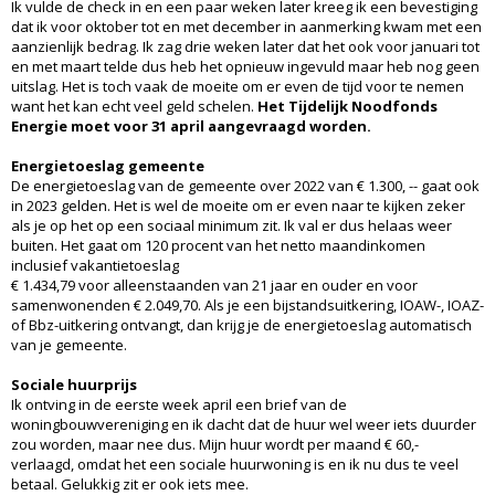
Ik vulde de check in en een paar weken later kreeg ik een bevestiging
dat ik voor oktober tot en met december in aanmerking kwam met een
aanzienlijk bedrag. Ik zag drie weken later dat het ook voor januari tot
en met maart telde dus heb het opnieuw ingevuld maar heb nog geen
uitslag. Het is toch vaak de moeite om er even de tijd voor te nemen
want het kan echt veel geld schelen.
Het Tijdelijk Noodfonds
Energie moet voor 31 april aangevraagd worden.
Energietoeslag gemeente
De energietoeslag van de gemeente over 2022 van € 1.300, -- gaat ook
in 2023 gelden. Het is wel de moeite om er even naar te kijken zeker
als je op het op een sociaal minimum zit. Ik val er dus helaas weer
buiten. Het gaat om 120 procent van het netto maandinkomen
inclusief vakantietoeslag
€ 1.434,79 voor alleenstaanden van 21 jaar en ouder en voor
samenwonenden € 2.049,70. Als je een bijstandsuitkering, IOAW-, IOAZ-
of Bbz-uitkering ontvangt, dan krijg je de energietoeslag automatisch
van je gemeente.
Sociale huurprijs
Ik ontving in de eerste week april een brief van de
woningbouwvereniging en ik dacht dat de huur wel weer iets duurder
zou worden, maar nee dus. Mijn huur wordt per maand € 60,-
verlaagd, omdat het een sociale huurwoning is en ik nu dus te veel
betaal. Gelukkig zit er ook iets mee.