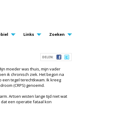
biel
Links
Zoeken
DELEN:
ijn moeder was thuis, mijn vader
ben ik chronisch ziek. Het begon na
p een tegel terechtkwam. Ik kreeg
yndroom (CRPS) genoemd.
rm. Artsen wisten lange tijd niet wat
 dat een operatie fataal kon