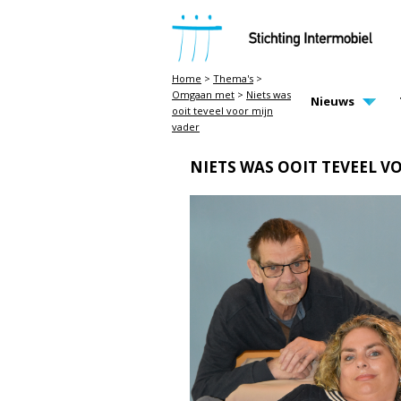
STICHTING INTERMOBIEL
Home
>
Thema's
>
Omgaan met
>
Niets was
MAIN PAGE N
Nieuws
ooit teveel voor mijn
vader
NIETS WAS OOIT TEVEEL V