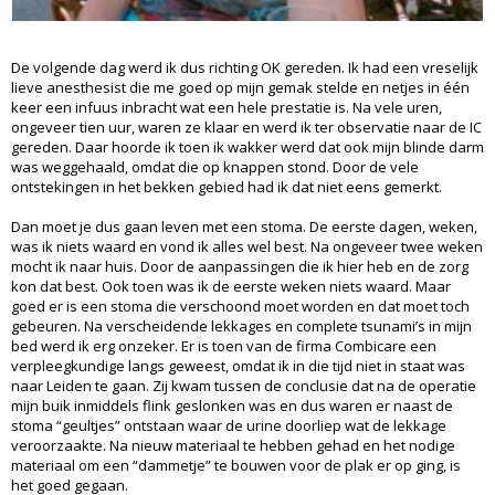
De volgende dag werd ik dus richting OK gereden. Ik had een vreselijk
lieve anesthesist die me goed op mijn gemak stelde en netjes in één
keer een infuus inbracht wat een hele prestatie is. Na vele uren,
ongeveer tien uur, waren ze klaar en werd ik ter observatie naar de IC
gereden. Daar hoorde ik toen ik wakker werd dat ook mijn blinde darm
was weggehaald, omdat die op knappen stond. Door de vele
ontstekingen in het bekken gebied had ik dat niet eens gemerkt.
Dan moet je dus gaan leven met een stoma. De eerste dagen, weken,
was ik niets waard en vond ik alles wel best. Na ongeveer twee weken
mocht ik naar huis. Door de aanpassingen die ik hier heb en de zorg
kon dat best. Ook toen was ik de eerste weken niets waard. Maar
goed er is een stoma die verschoond moet worden en dat moet toch
gebeuren. Na verscheidende lekkages en complete tsunami’s in mijn
bed werd ik erg onzeker. Er is toen van de firma Combicare een
verpleegkundige langs geweest, omdat ik in die tijd niet in staat was
naar Leiden te gaan. Zij kwam tussen de conclusie dat na de operatie
mijn buik inmiddels flink geslonken was en dus waren er naast de
stoma “geultjes” ontstaan waar de urine doorliep wat de lekkage
veroorzaakte. Na nieuw materiaal te hebben gehad en het nodige
materiaal om een “dammetje” te bouwen voor de plak er op ging, is
het goed gegaan.