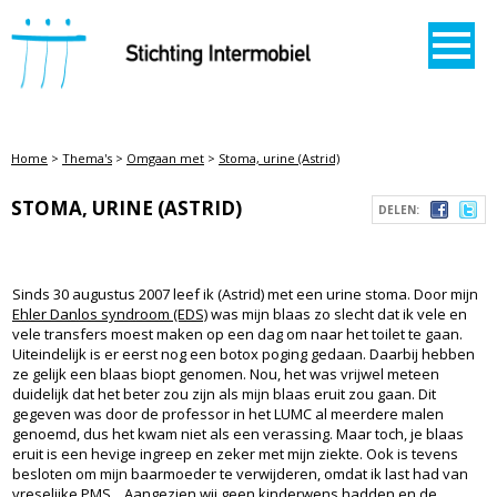
STICHTING INTERMOBIEL
Home
>
Thema's
>
Omgaan met
>
Stoma, urine (Astrid)
STOMA, URINE (ASTRID)
DELEN:
Sinds 30 augustus 2007 leef ik (Astrid) met een urine stoma. Door mijn
Ehler Danlos syndroom (EDS)
was mijn blaas zo slecht dat ik vele en
vele transfers moest maken op een dag om naar het toilet te gaan.
Uiteindelijk is er eerst nog een botox poging gedaan. Daarbij hebben
ze gelijk een blaas biopt genomen. Nou, het was vrijwel meteen
duidelijk dat het beter zou zijn als mijn blaas eruit zou gaan. Dit
gegeven was door de professor in het LUMC al meerdere malen
genoemd, dus het kwam niet als een verassing. Maar toch, je blaas
eruit is een hevige ingreep en zeker met mijn ziekte. Ook is tevens
besloten om mijn baarmoeder te verwijderen, omdat ik last had van
vreselijke
PMS
. Aangezien wij geen kinderwens hadden en de