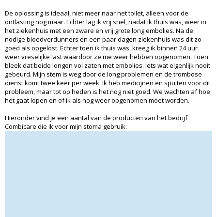
De oplossing is ideaal, niet meer naar het toilet, alleen voor de
ontlasting nog maar. Echter lag ik vrij snel, nadat ik thuis was, weer in
het ziekenhuis met een zware en vrij grote long embolies. Na de
nodige bloedverdunners en een paar dagen ziekenhuis was dit zo
goed als opgelost. Echter toen ik thuis was, kreeg ik binnen 24 uur
weer vreselijke last waardoor ze me weer hebben opgenomen. Toen
bleek dat beide longen vol zaten met embolies. Iets wat eigenlijk nooit
gebeurd. Mijn stem is weg door de long problemen en de trombose
dienst komt twee keer per week. Ik heb medicijnen en spuiten voor dit
probleem, maar tot op heden is het nog niet goed. We wachten af hoe
het gaat lopen en of ik als nog weer opgenomen moet worden.
Hieronder vind je een aantal van de producten van het bedrijf
Combicare die ik voor mijn stoma gebruik: