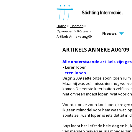
STICHTING INTERMOBIEL
Home
>
Thema's
>
Opvoeden
>
0-5 jaar
>
MAIN PAGE N
Nieuws
Artikels Anneke aug'09
ARTIKELS ANNEKE AUG'09
Alle onderstaande artikels zijn ge
•
Leren lopen
Leren lopen.
Begin 2009 zette onze zoon (toen ruim 
Maar hij was zelf misschien nog wel vee
kamer. De eerste keer buiten zelf los l
niet omheen moest lopen. Wat voor ons
Voordat onze zoon kon lopen, kregen w
ik geen rolmodel voor hem was wat lopen 
zoiets zei, want lopen is iets dat zit i
Stijn loopt het liefst de hele dag en hi
van mensen maken je, als moeder zijnde,