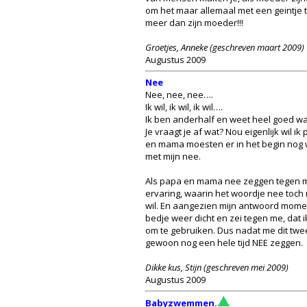
om het maar allemaal met een geintje te
meer dan zijn moeder!!!
Groetjes, Anneke (geschreven maart 2009)
Augustus 2009
Nee
Nee, nee, nee….
Ik wil, ik wil, ik wil….
Ik ben anderhalf en weet heel goed wat 
Je vraagt je af wat? Nou eigenlijk wil 
en mama moesten er in het begin nog w
met mijn nee.
Als papa en mama nee zeggen tegen mij
ervaring, waarin het woordje nee toch n
wil. En aangezien mijn antwoord momen
bedje weer dicht en zei tegen me, dat ik
om te gebruiken. Dus nadat me dit twee
gewoon nog een hele tijd NEE zeggen.
Dikke kus, Stijn (geschreven mei 2009)
Augustus 2009
Babyzwemmen.