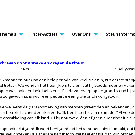
AVIGATION
Thema's
Inter-Actief!
Over Ons
Steun Intermo
schreven door Anneke en dragen de titels:
•
Nee
•
Babyzw
15 maanden oud), na een hele periode van veel ziek zijn, zijn eerste stapj
l trotser. We vonden het heerlijk om te zien, dat hij steeds meer en vaker 
open was ook een hele belevenis. Bij elk voorwerp op de grond stond hij st
 zo gewoon is, is voor een peutertje een grote ontdekkingstocht.
e wel eens de (rare) opmerking van mensen (vreemden en bekenden), dat h
betreft. Lachend zei ik steeds: ”Ik ben letterlijk zijn rol-model.” Al voeld
n de ontwikkeling van elk kind. Of hij nou twee, één of geen ouder heeft die 
j loopt ook echt goed. Ik weet heel goed dat het voor hem niet uitmaakt, dat 
 wel onzeker. Dus stiekem ben ik toch wel heel erg blij, dat Stijn binnen 