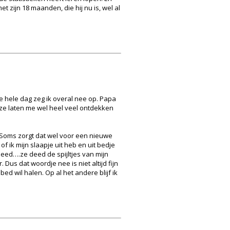
 zijn 18 maanden, die hij nu is, wel al
De hele dag zeg ik overal nee op. Papa
 ze laten me wel heel veel ontdekken
 Soms zorgt dat wel voor een nieuwe
f ik mijn slaapje uit heb en uit bedje
eed….ze deed de spijltjes van mijn
 Dus dat woordje nee is niet altijd fijn
d wil halen. Op al het andere blijf ik