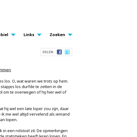
biel
Links
Zoeken
DELEN:
emmen
es los. O, wat waren we trots op hem.
stapjes los durfde te zetten in de
il om te overwegen of hij hier wel of
ij wel een late loper zou zijn, daar
e ik me wel altijd vervelend als iemand
kan lopen.
ik in een rolstoel zit. De opmerkingen
de statistieken heeft leren lopen. En