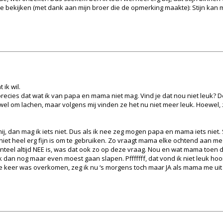
 bekijken (met dank aan mijn broer die de opmerking maakte): Stijn kan met
ik wil.
ik precies dat wat ik van papa en mama niet mag. Vind je dat nou niet leuk? 
el om lachen, maar volgens mij vinden ze het nu niet meer leuk. Hoewel,
, dan mag ik iets niet. Dus als ik nee zeg mogen papa en mama iets niet.
iet heel erg fijn is om te gebruiken. Zo vraagt mama elke ochtend aan me o
teel altijd NEE is, was dat ook zo op deze vraag. Nou en wat mama toen d
 dan nog maar even moest gaan slapen. Pfffffff, dat vond ik niet leuk hoor.
 keer was overkomen, zeg ik nu ‘s morgens toch maar JA als mama me uit be