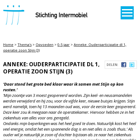
STICHTING INTERMOBIEL
Home
>
Thema's
>
Opvoeden
>
0-5 jaar
>
Anneke: Ouderparticipatie dl 1,
operatie zoon Stijn (3)
ANNEKE: OUDERPARTICIPATIE DL 1,
DELEN:
OPERATIE ZOON STIJN (3)
‘Daar stond het grote bed klaar waar ik samen met Stijn op kon
rusten.’
‘Mijn zoontje van 3 moest geopereerd worden. Zijn keel- en neusamandelen
werden verwijderd en hij zou, voor de vijfde keer, nieuwe buisjes krijgen. Stijn
werd namelijk, toen hij 13 maanden oud was, voor de eerste keer geopereerd.
Deze keer zou ik meegaan naar de operatiekamer. Hiervoor hebben ze in het
ziekenhuis van alles voor ons geregeld.
Ondanks mijn beperkingen was het heel goed te doen. Natuurlijk kost het heel
veel energie, omdat het een spannende dag is en niet alles is zoals thuis.’ Als
ouder wil je natuurlijk je zoon of dochter bijstaan als ze naar het ziekenhuis