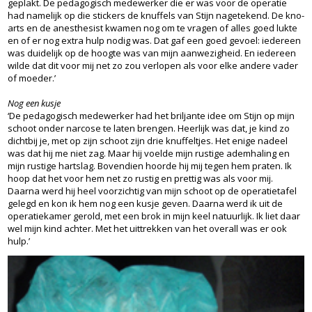
geplakt. De pedagogisch medewerker die er was voor de operatie
had namelijk op die stickers de knuffels van Stijn nagetekend. De kno-
arts en de anesthesist kwamen nog om te vragen of alles goed lukte
en of er nog extra hulp nodig was. Dat gaf een goed gevoel: iedereen
was duidelijk op de hoogte was van mijn aanwezigheid. En iedereen
wilde dat dit voor mij net zo zou verlopen als voor elke andere vader
of moeder.’
Nog een kusje
‘De pedagogisch medewerker had het briljante idee om Stijn op mijn
schoot onder narcose te laten brengen. Heerlijk was dat, je kind zo
dichtbij je, met op zijn schoot zijn drie knuffeltjes. Het enige nadeel
was dat hij me niet zag. Maar hij voelde mijn rustige ademhaling en
mijn rustige hartslag. Bovendien hoorde hij mij tegen hem praten. Ik
hoop dat het voor hem net zo rustig en prettig was als voor mij.
Daarna werd hij heel voorzichtig van mijn schoot op de operatietafel
gelegd en kon ik hem nog een kusje geven. Daarna werd ik uit de
operatiekamer gerold, met een brok in mijn keel natuurlijk. Ik liet daar
wel mijn kind achter. Met het uittrekken van het overall was er ook
hulp.’