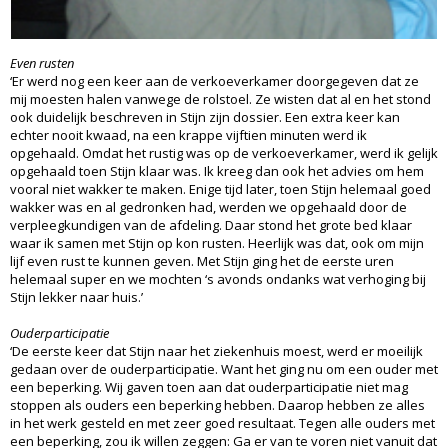
Even rusten
‘Er werd nog een keer aan de verkoeverkamer doorgegeven dat ze
mij moesten halen vanwege de rolstoel. Ze wisten dat al en het stond
ook duidelijk beschreven in Stijn zijn dossier. Een extra keer kan
echter nooit kwaad, na een krappe vijftien minuten werd ik
opgehaald. Omdat het rustig was op de verkoeverkamer, werd ik gelijk
opgehaald toen Stijn klaar was. Ik kreeg dan ook het advies om hem
vooral niet wakker te maken. Enige tijd later, toen Stijn helemaal goed
wakker was en al gedronken had, werden we opgehaald door de
verpleegkundigen van de afdeling. Daar stond het grote bed klaar
waar ik samen met Stijn op kon rusten. Heerlijk was dat, ook om mijn
lijf even rust te kunnen geven. Met Stijn ging het de eerste uren
helemaal super en we mochten ‘s avonds ondanks wat verhoging bij
Stijn lekker naar huis.’
Ouderparticipatie
‘De eerste keer dat Stijn naar het ziekenhuis moest, werd er moeilijk
gedaan over de ouderparticipatie. Want het ging nu om een ouder met
een beperking. Wij gaven toen aan dat ouderparticipatie niet mag
stoppen als ouders een beperking hebben. Daarop hebben ze alles
in het werk gesteld en met zeer goed resultaat. Tegen alle ouders met
een beperking, zou ik willen zeggen: Ga er van te voren niet vanuit dat