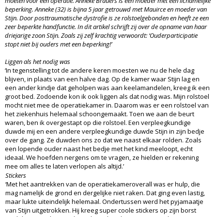
moeten voor een operatie. Anneke Brauers is een moeder met een lichamelijke
beperking. Anneke (32) is bijna 5 jaar getrouwd met Mauirce en moeder van
Stijn. Door posttraumatische dystrofie is ze rolstoelgebonden en heeft ze een
zeer beperkte handfunctie. In dit artikel schrijft zij over de opname van haar
driejarige zoon Stijn. Zoals zij zelf krachtig verwoordt: ‘Ouderparticipatie
stopt niet bij ouders met een beperking!’
Liggen als het nodig was
‘In tegenstelling tot de andere keren moesten we nu de hele dag
blijven, in plaats van een halve dag. Op de kamer waar Stijn lag en
een ander kindje dat geholpen was aan keelamandelen, kreeg ik een
groot bed. Zodoende kon ik ook liggen als dat nodig was. Mijn rolstoel
mocht niet mee de operatiekamer in. Daarom was er een rolstoel van
het ziekenhuis helemaal schoongemaakt. Toen we aan de beurt
waren, ben ik overgestapt op die rolstoel. Een verpleegkundige
duwde mij en een andere verpleegkundige duwde Stijn in zijn bedje
over de gang. Ze duwden ons zo dat we naast elkaar rolden. Zoals
een lopende ouder naast het bedje met het kind meeloopt, echt
ideaal. We hoefden nergens om te vragen, ze hielden er rekening
mee om alles te laten verlopen als altijd.’
Stickers
‘Met het aantrekken van de operatiekameroverall was er hulp, die
mag namelijk de grond en dergelijke niet raken. Dat ging even lastig,
maar lukte uiteindelijk helemaal. Ondertussen werd het pyjamaatje
van Stijn uitgetrokken. Hij kreeg super coole stickers op zijn borst