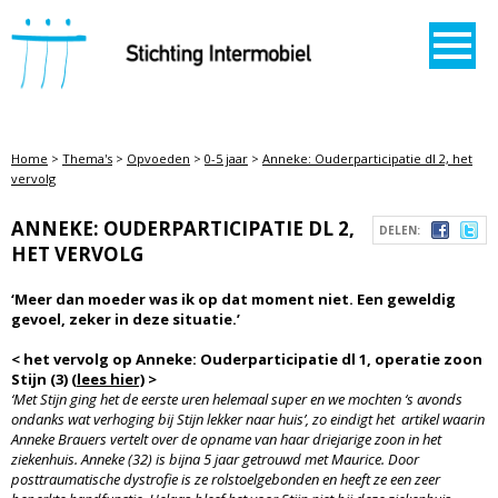
STICHTING INTERMOBIEL
Home
>
Thema's
>
Opvoeden
>
0-5 jaar
>
Anneke: Ouderparticipatie dl 2, het
vervolg
ANNEKE: OUDERPARTICIPATIE DL 2,
DELEN:
HET VERVOLG
‘Meer dan moeder was ik op dat moment niet. Een geweldig
gevoel, zeker in deze situatie.’
< het vervolg op Anneke: Ouderparticipatie dl 1, operatie zoon
Stijn (3)
(lees hier)
>
‘Met Stijn ging het de eerste uren helemaal super en we mochten ‘s avonds
ondanks wat verhoging bij Stijn lekker naar huis’, zo eindigt het artikel waarin
Anneke Brauers vertelt over de opname van haar driejarige zoon in het
ziekenhuis. Anneke (32) is bijna 5 jaar getrouwd met Maurice. Door
posttraumatische dystrofie is ze rolstoelgebonden en heeft ze een zeer