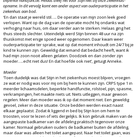
beperkte handfunctie. Helaas bleef het voor Stijn niet bij deze ziekenhuis-
opname. In dit vervolg komt een ander aspect van ouderparticipatie in het
ziekenhuis aan bod.
‘En dan staat je wereld stil….. De operatie van mijn zoon leek goed
verlopen. Want op de dag van de operatie mocht hij ondanks wat
verhoging naar huis, om daar verder aan te sterken. Helaas ging het
thuis steeds slechter. Uiteindelijk werd Stijn binnen 48 uur na zijn
thuiskomst met enige spoed weer opgenomen. Daar kwam weer
ouderparticipatie ter sprake, wat op dat moment inhoudt om 24/7 bij je
kind te kunnen zijn. Geweldig dat iemand dat bedacht heeft, want ik
had mijn zoon nooit alleen gelaten. Doodziek en dan zonder zijn
moeder…..echt niet dus! En dat hoefde ook niet’, getuigt Anneke.
Moeder
‘Toen duidelijk was dat Stijn in het ziekenhuis moest blijven, vroegen
ze wat er nodig was voor mij om bij hem te kunnen zijn. CRPS type 1 in
meerder lichaamsdelen, beperkte handfunctie, rolstoel, pijn, spasme,
verkrampingen, het maakte niets uit. Niets uitleggen, maar gewoon
regelen. Meer dan moeder was ik op dat moment niet. Een geweldig
gevoel, zeker in deze situatie. Onze bedden werden exact naast
elkaar geplaatst. Zodat ik liggend in bed bij Stijn kon om hem te
troosten, voor te lezen of iets dergelijks. Ik kon gebruik maken van de
aangepaste badkamer van de afdeling praktisch tegenover onze
kamer. Normaal gebruiken ouders de badkamer buiten de afdeling,
maar daar was alleen het toilet aangepast. Naar het toilet gaan, was