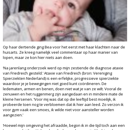
Op haar dertiende ging Bea voor het eerst met haar klachten naar de
huisarts. Ze kreeg namelijk veel commentaar op haar manier van
lopen, maar ze kon hier niets aan doen.
‘Na jarenlang onderzoek werd op mijn zestiende de diagnose ataxie
van Friedreich gesteld.’ Ataxie van Friedreich (bron: Vereniging
Spierziekten Nederland) is een erfelijke, progressieve spierziekte
waardoor je je bewegingen niet goed kunt coördineren. De
ledematen, armen en benen, doen niet wat je van ze wilt. Vooral de
zenuwen en het ruggenmerg zijn aangedaan en in mindere mate de
kleine hersenen. ‘Voor mij was dat op die leeftijd best moeilijk, ik
probeerde toen nog te verbloemen dat ik hier aan leed. Zo verzon ik
voor gym vaak een smoes, ik wilde niet voor aansteller worden
aangezien.’
‘Hoewel mijn omgeving het afraadde, begon ik in die tijd toch aan een