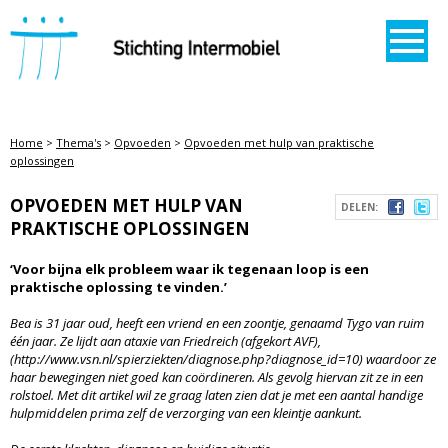
STICHTING INTERMOBIEL
Home
>
Thema's
>
Opvoeden
>
Opvoeden met hulp van praktische
oplossingen
OPVOEDEN MET HULP VAN
DELEN:
PRAKTISCHE OPLOSSINGEN
‘Voor bijna elk probleem waar ik tegenaan loop is een
praktische oplossing te vinden.’
Bea is 31 jaar oud, heeft een vriend en een zoontje
,
genaamd Tygo van ruim
één jaar. Ze lijdt aan ataxie van Friedreich (afgekort AVF),
(
http://www.vsn.nl/spierziekten/diagnose.php?diagnose_id=10) waardoor ze
haar bewegingen niet goed kan coördineren. Als gevolg hiervan zit ze in een
rolstoel. Met dit artikel wil ze graag laten zien dat je met een aantal handige
hulpmiddelen prima zelf de verzorging van een kleintje aankunt.