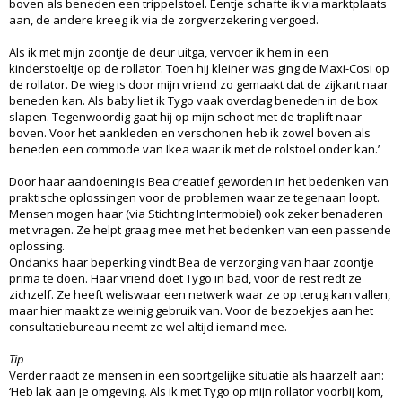
boven als beneden een trippelstoel. Eentje schafte ik via marktplaats
aan, de andere kreeg ik via de zorgverzekering vergoed.
Als ik met mijn zoontje de deur uitga, vervoer ik hem in een
kinderstoeltje op de rollator. Toen hij kleiner was ging de Maxi-Cosi op
de rollator. De wieg is door mijn vriend zo gemaakt dat de zijkant naar
beneden kan. Als baby liet ik Tygo vaak overdag beneden in de box
slapen. Tegenwoordig gaat hij op mijn schoot met de traplift naar
boven. Voor het aankleden en verschonen heb ik zowel boven als
beneden een commode van Ikea waar ik met de rolstoel onder kan.’
Door haar aandoening is Bea creatief geworden in het bedenken van
praktische oplossingen voor de problemen waar ze tegenaan loopt.
Mensen mogen haar (via Stichting Intermobiel) ook zeker benaderen
met vragen. Ze helpt graag mee met het bedenken van een passende
oplossing.
Ondanks haar beperking vindt Bea de verzorging van haar zoontje
prima te doen. Haar vriend doet Tygo in bad, voor de rest redt ze
zichzelf. Ze heeft weliswaar een netwerk waar ze op terug kan vallen,
maar hier maakt ze weinig gebruik van. Voor de bezoekjes aan het
consultatiebureau neemt ze wel altijd iemand mee.
Tip
Verder raadt ze mensen in een soortgelijke situatie als haarzelf aan:
‘Heb lak aan je omgeving. Als ik met Tygo op mijn rollator voorbij kom,