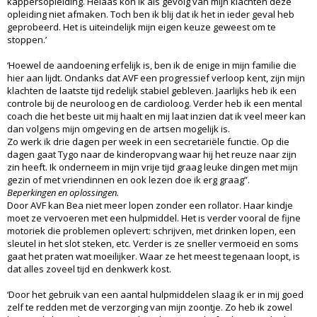
kappersopleiding. Helaas kon ik als gevolg van mijn klachten deze
opleiding niet afmaken. Toch ben ik blij dat ik het in ieder geval heb
geprobeerd. Het is uiteindelijk mijn eigen keuze geweest om te
stoppen.’
‘Hoewel de aandoening erfelijk is, ben ik de enige in mijn familie die
hier aan lijdt. Ondanks dat AVF een progressief verloop kent, zijn mijn
klachten de laatste tijd redelijk stabiel gebleven. Jaarlijks heb ik een
controle bij de neuroloog en de cardioloog. Verder heb ik een mental
coach die het beste uit mij haalt en mij laat inzien dat ik veel meer kan
dan volgens mijn omgeving en de artsen mogelijk is.
Zo werk ik drie dagen per week in een secretariële functie. Op die
dagen gaat Tygo naar de kinderopvang waar hij het reuze naar zijn
zin heeft. Ik onderneem in mijn vrije tijd graag leuke dingen met mijn
gezin of met vriendinnen en ook lezen doe ik erg graag”.
Beperkingen en oplossingen.
Door AVF kan Bea niet meer lopen zonder een rollator. Haar kindje
moet ze vervoeren met een hulpmiddel. Het is verder vooral de fijne
motoriek die problemen oplevert: schrijven, met drinken lopen, een
sleutel in het slot steken, etc. Verder is ze sneller vermoeid en soms
gaat het praten wat moeilijker. Waar ze het meest tegenaan loopt, is
dat alles zoveel tijd en denkwerk kost.
‘Door het gebruik van een aantal hulpmiddelen slaag ik er in mij goed
zelf te redden met de verzorging van mijn zoontje. Zo heb ik zowel