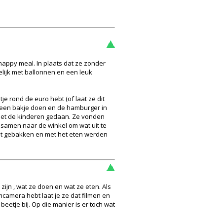
happy meal. In plaats dat ze zonder
elijk met ballonnen en een leuk
je rond de euro hebt (of laat ze dit
in een bakje doen en de hamburger in
e met de kinderen gedaan. Ze vonden
 samen naar de winkel om wat uit te
at gebakken en met het eten werden
zijn , wat ze doen en wat ze eten. Als
mcamera hebt laat je ze dat filmen en
 beetje bij. Op die manier is er toch wat