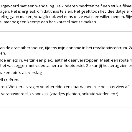
 uitgevoerd met een wandeling. De kinderen mochten zelf een stukje filme
gen. Het is erg leuk om dat thuis te zien. Het geeft toch het idee dat je e
ndeling gaan maken, vraag ik ook wel eens of ze wat mee willen nemen. Bij
e later nog een keertje een bos knutsel met ze maken.
 de dramatherapeute, tijdens mijn opname in het revalidatiecentrum. Ze l
oen.
doe er iets in. Verzin een plek, laat het daar verstoppen. Maak een route
het vastleggen met videocamera of fototoestel. Zo kan jij het terug zien
aken foto’s als verslag.
lf creëren.
ren. Wel eerst vragen voorbereiden en daarna neem je het interview af.
 verantwoordelijk voor zijn. (zaadjes planten, onkruid wieden enz)