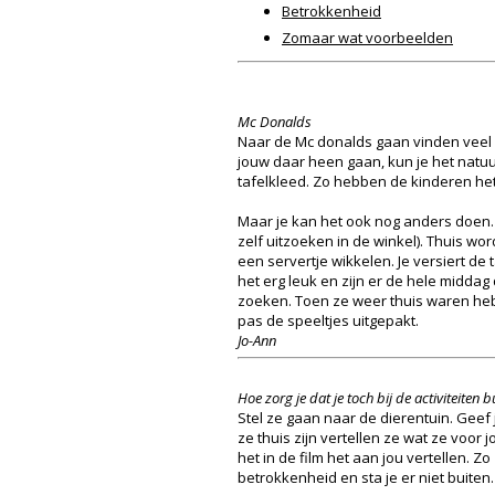
Betrokkenheid
Zomaar wat voorbeelden
Mc Donalds
Naar de Mc donalds gaan vinden veel k
jouw daar heen gaan, kun je het natuur
tafelkleed. Zo hebben de kinderen het sp
Maar je kan het ook nog anders doen. J
zelf uitzoeken in de winkel). Thuis w
een servertje wikkelen. Je versiert de
het erg leuk en zijn er de hele midda
zoeken. Toen ze weer thuis waren heb
pas de speeltjes uitgepakt.
Jo-Ann
Hoe zorg je dat je toch bij de activiteiten
Stel ze gaan naar de dierentuin. Geef 
ze thuis zijn vertellen ze wat ze voor
het in de film het aan jou vertellen. Zo
betrokkenheid en sta je er niet buiten.