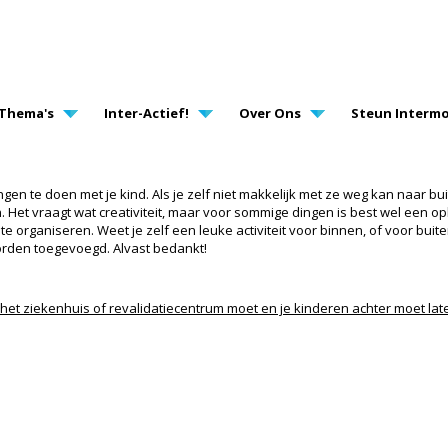
AVIGATION
Thema's
Inter-Actief!
Over Ons
Steun Intermo
gen te doen met je kind. Als je zelf niet makkelijk met ze weg kan naar buit
 Het vraagt wat creativiteit, maar voor sommige dingen is best wel een op
e organiseren. Weet je zelf een leuke activiteit voor binnen, of voor buit
worden toegevoegd. Alvast bedankt!
r het ziekenhuis of revalidatiecentrum moet en je kinderen achter moet lat