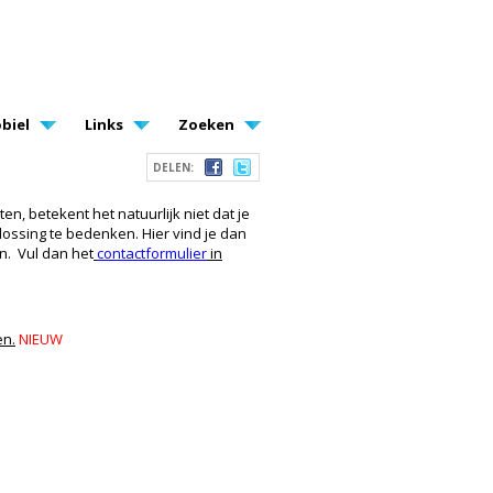
biel
Links
Zoeken
DELEN:
en, betekent het natuurlijk niet dat je
lossing te bedenken. Hier vind je dan
en.
Vul dan het
contactformulier
in
en.
NIEUW