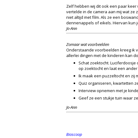
Zelf hebben wij dit ook een paar keer
vertelde in de camera aan mij wat ze za
niet altijd met film. Als ze een boswa
dennenappels of eikels. Hiervan kun j
Jo-Ann
Zomaar wat voorbeelden
Onderstaande voorbeelden kreeg ik van
allerlei dingen met de kinderen kan d
Schat zoektocht. Luciferdoosje 
op zoektocht en laat een ander 
Ik maak een puzzeltocht en zij m
Quiz organiseren, kwartetten ze
Interview opnemen met je kinde
Geef ze een stukje tuin waar ze
Jo-Ann
Bioscoop