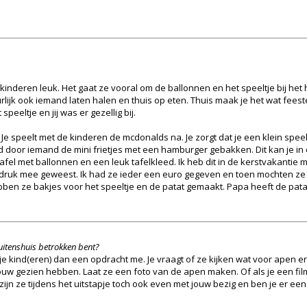
inderen leuk. Het gaat ze vooral om de ballonnen en het speeltje bij het 
lijk ook iemand laten halen en thuis op eten. Thuis maak je het wat feest
eeltje en jij was er gezellig bij.
e speelt met de kinderen de mcdonalds na. Je zorgt dat je een klein speelt
ord door iemand de mini frietjes met een hamburger gebakken. Dit kan je 
 tafel met ballonnen en een leuk tafelkleed. Ik heb dit in de kerstvakanti
g druk mee geweest. Ik had ze ieder een euro gegeven en toen mochten ze
ben ze bakjes voor het speeltje en de patat gemaakt. Papa heeft de pat
 buitenshuis betrokken bent?
je kind(eren) dan een opdracht me. Je vraagt of ze kijken wat voor apen er 
 jouw gezien hebben. Laat ze een foto van de apen maken. Of als je een fil
 zijn ze tijdens het uitstapje toch ook even met jouw bezig en ben je er een