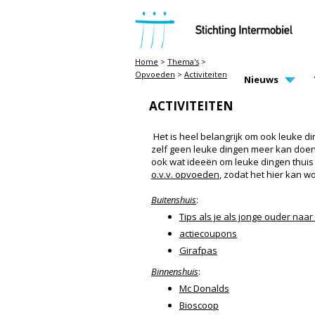
STICHTING INTERMOBIEL
Home
>
Thema's
>
Opvoeden
>
Activiteiten
MAIN PAGE N
Nieuws
ACTIVITEITEN
Het is heel belangrijk om ook leuke din
zelf geen leuke dingen meer kan doen.
ook wat ideeën om leuke dingen thuis t
o.v.v. opvoeden
, zodat het hier kan 
Buitenshuis
:
Tips als je als jonge ouder naa
actiecoupons
Girafpas
Binnenshuis
:
Mc Donalds
Bioscoop