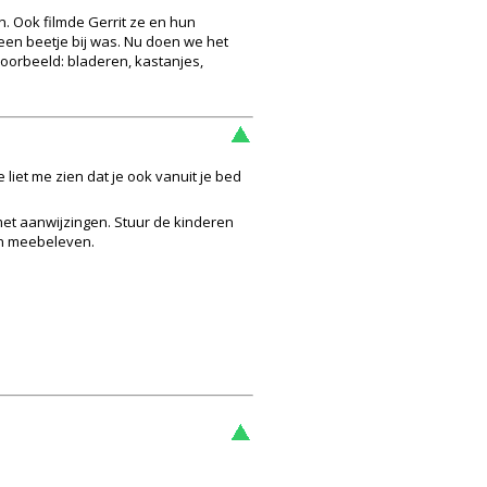
n. Ook filmde Gerrit ze en hun
r een beetje bij was. Nu doen we het
voorbeeld: bladeren, kastanjes,
iet me zien dat je ook vanuit je bed
 met aanwijzingen. Stuur de kinderen
 en meebeleven.