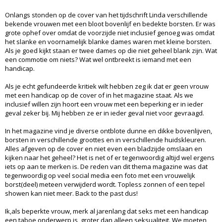
Onlangs stonden op de cover van het tijdschrift Linda verschillende
bekende vrouwen met een bloot bovenlijf en bedekte borsten. Er was
grote ophef over omdat de voorzijde niet inclusief genoeg was omdat
het slanke en voornamelijk blanke dames waren met kleine borsten.
Als je goed kijkt staan er twee dames op die niet geheel blank zijn. Wat
een commotie om niets? Wat wel ontbreekt is iemand met een
handicap.
Als je echt gefundeerde kritiek wilt hebben zeg ik dat er geen vrouw
met een handicap op de cover of in het magazine staat. Als we
inclusief willen zijn hoort een vrouw met een beperking er in ieder
geval zeker bij. Mij hebben ze er in ieder geval niet voor gevraagd.
In het magazine vind je diverse ontblote dunne en dikke bovenlijven,
borsten in verschillende groottes en in verschillende huidskleuren.
Alles afgeven op de cover en niet even een bladzijde omslaan en
kijken naar het geheel? Het is net of er tegenwoordig altijd wel ergens
iets op aan te merken is. De reden van dit thema magazine was dat
tegenwoordig op veel social media een foto met een vrouwelijk
borst(deel) meteen verwijderd wordt. Topless zonnen of een tepel
showen kan niet meer. Back to the past dus!
Ik,als beperkte vrouw, merk al jarenlang dat seks met een handicap
een taboe onderwerp is, groter dan alleen seksualiteit. We moeten