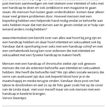
juist mensen aanmoedigen om niet stiekem over intimiteit of seks met
een handicap te doen en ook (ont)bloot in een magazine te gaan
staan. Als mensen hun lusten gaan onderdrukken komen daar alleen
maar veel grotere problemen door. Hoeveel mensen met een
beperking hebben een helpende hand nodig omdat ze behoefte aan
seks hebben maar dat niet durven aan te geven omdat ze er hulp van
iemand anders nodig hebben?
www.intermobiel.com bericht over van alles wat hoort bij jong zijn en
een handicap hebben en daar hoort intimiteit en seksualiteit ook bij.
Vandaar dat ik openhartig over seks met een handicap schrijf en met
een verhalenboek bezig ben over iedereen die met intimiteit en
seksualiteit met een fysieke handicap te maken heeft.
Mensen met een handicap of chronische ziekte zijn ook gewoon
mensen die net als iedereen behoefte aan intimiteit en seksualiteit
hebben. Wie heeft die behoefte niet? We zijn allen sociale wezens die
verre van aseksueel zijn dus ook beperkt bloot hoor je in de
maatschappij en media terug te vinden. Vandaar deze post om het
taboe te doorbreken en wel zo op de foto gaan zoals het op de cover
van de Linda staat. niet voor mezelf maar om ook mensen met een
handicap in beeld te brengen.
Veroni Steentjes