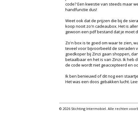
code? Een kwestie van steeds maar w
handfunctie dus!
Weet ook dat de prijzen die bij de siera
koop nooit zo'n cadeaubox. Het is all
gewoon een pdf bestand dat je moet d
Zo'n box is te goed om waar te zien, wan
teveel voor bijvoorbeeld de sieraden 
goedkoper bij Zinzi gaan shoppen, dan 
betaalbaar en het is van Zinzi. Ik he
de code wordt niet geaccepteerd en ook
Ik ben benieuwd of dit nog een staartje 
Het was een doos gebakken lucht. Lees 
© 2026 Stichting Intermobiel. Alle rechten vo