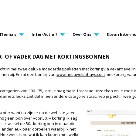
AVIGATION
Thema's
Inter-Actief!
Over Ons
Steun Intermo
- OF VADER DAG MET KORTINGSBONNEN
kocht in mei twee deluxe moederdag paketten met korting via vakantieveili
en bij. Er zat een bon bij van
www.hetjuwelenhuys.com
met korting waar
categorien van 100.- 75,- etc. Je mag maar 1 sieraad uitzoeken en je code in
 dan iets leuks ziet dat in een andere categorie staat, heb je pech. Twee
groter want nu zijn er op de website geen
nog een bon over voor 50, -- korting. Ik zag
 ik wissel de 50.- korting bon in maar die
 ander leuk paar oorbellen waarbij ik het
 Hoe weet ik nu wat ik kan kopen met welke