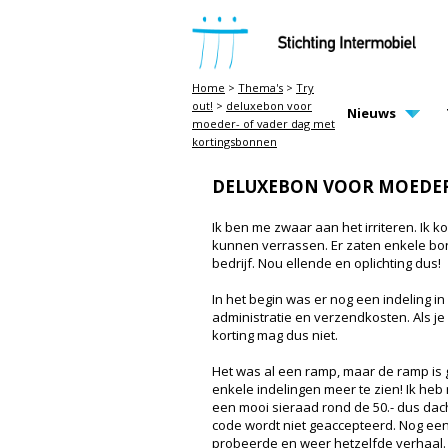
STICHTING INTERMOBIEL
Home
>
Thema's
>
Try
out!
>
deluxebon voor
MAIN PAGE N
Nieuws
moeder- of vader dag met
kortingsbonnen
DELUXEBON VOOR MOEDER
Ik ben me zwaar aan het irriteren. Ik 
kunnen verrassen. Er zaten enkele bonn
bedrijf. Nou ellende en oplichting dus!
In het begin was er nog een indeling in 
administratie en verzendkosten. Als je
korting mag dus niet.
Het was al een ramp, maar de ramp is 
enkele indelingen meer te zien! Ik heb 
een mooi sieraad rond de 50.- dus dacht
code wordt niet geaccepteerd. Nog een
probeerde en weer hetzelfde verhaal.