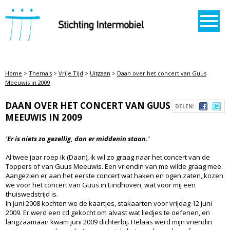
STICHTING INTERMOBIEL
Home
>
Thema's
>
Vrije Tijd
>
Uitgaan
>
Daan over het concert van Guus
Meeuwis in 2009
DAAN OVER HET CONCERT VAN GUUS
DELEN:
MEEUWIS IN 2009
'Er is niets zo gezellig, dan er middenin staan.'
Al twee jaar roep ik (Daan), ik wil zo graag naar het concert van de
Toppers of van Guus Meeuwis. Een vriendin van me wilde graag mee.
Aangezien er aan het eerste concert wat haken en ogen zaten, kozen
we voor het concert van Guus in Eindhoven, wat voor mij een
thuiswedstrijd is.
In juni 2008 kochten we de kaartjes, stakaarten voor vrijdag 12 juni
2009. Er werd een cd gekocht om alvast wat liedjes te oefenen, en
langzaamaan kwam juni 2009 dichterbij. Helaas werd mijn vriendin