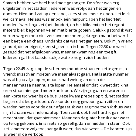
Samen hebben we heel hard mee gezongen. De sfeer was erg
uitgelaten in het stadion. Iedereen was vrolijk aan het zingen en
dansen. Niemand zat op een stoel, alles stond mee te doen. Het leek
wel carnaval. Helaas was er ook één minpunt. Toen het lied:’Het
dondert ‘ werd ingezet (het dondert, en het bliksemt en het regent
meters bier) begonnen velen met bier te gooien. Gelukkig stond ik wat
verder weg en heb niet veel over me heen gekregen maar het werd
een beetje een chaos. Ondanks dat was het genieten. Ook mijn vriend
genoot, die er eigenlijk eerst geen zin in had. Tegen 22.30 uur werd
gezegd dat het afgelopen was, maar er kwam nog een toegift.
Iedereen gaf het laatste stukje wat ze nog in zich hadden.
Tegen 22.45 zag ik op de schermen houdoe staan en zei tegen mijn
vriend: misschien moeten we maar alvast gaan. Het laatste nummer
was al bijna afgelopen, maar ik had weinig zin om in de
mensenmassa naar huis te lopen. Helemaal omdat ik weet dat ik na
uren staan niet goed meer kan lopen. We zijn gegaan en waren in
een korte tijd weer bij de bus. Deze kwam precies op tijd, het stadion
begon echt leeg te lopen. We konden nog gewoon gaan zitten en
werden netjes voor de deur afgezet. Ik was erg moe toen ik thuis was,
mijn lichaam was helemaal op. Toen zei ik ook heel hard ik ga niet
meer staan, dat gaat niet meer. Maar een dag later ben ik daar weer
op terug gekomen. Er is niets zo gezellig, dan er middenin staan. Ook
zei ik meteen: volgend jaar ga ik weer, dus wie weet…. De kaarten zijn
al weer in de verkoop.