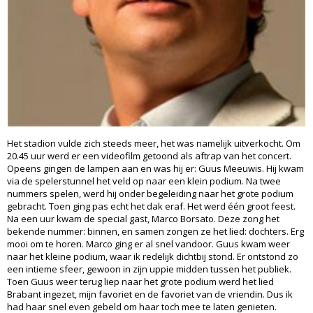
Het stadion vulde zich steeds meer, het was namelijk uitverkocht. Om
20.45 uur werd er een videofilm getoond als aftrap van het concert.
Opeens gingen de lampen aan en was hij er: Guus Meeuwis. Hij kwam
via de spelerstunnel het veld op naar een klein podium. Na twee
nummers spelen, werd hij onder begeleiding naar het grote podium
gebracht. Toen ging pas echt het dak eraf. Het werd één groot feest.
Na een uur kwam de special gast, Marco Borsato. Deze zong het
bekende nummer: binnen, en samen zongen ze het lied: dochters. Erg
mooi om te horen. Marco ging er al snel vandoor. Guus kwam weer
naar het kleine podium, waar ik redelijk dichtbij stond. Er ontstond zo
een intieme sfeer, gewoon in zijn uppie midden tussen het publiek.
Toen Guus weer terug liep naar het grote podium werd het lied
Brabant ingezet, mijn favoriet en de favoriet van de vriendin. Dus ik
had haar snel even gebeld om haar toch mee te laten genieten.