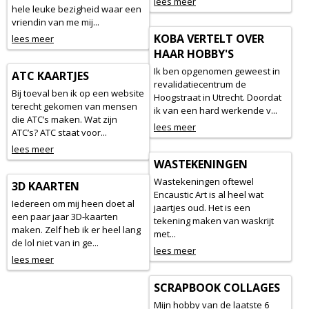
lees meer
hele leuke bezigheid waar een
vriendin van me mij...
KOBA VERTELT OVER
lees meer
HAAR HOBBY'S
Ik ben opgenomen geweest in
ATC KAARTJES
revalidatiecentrum de
Bij toeval ben ik op een website
Hoogstraat in Utrecht. Doordat
terecht gekomen van mensen
ik van een hard werkende v...
die ATC’s maken. Wat zijn
lees meer
ATC’s? ATC staat voor...
lees meer
WASTEKENINGEN
Wastekeningen oftewel
3D KAARTEN
Encaustic Art is al heel wat
Iedereen om mij heen doet al
jaartjes oud. Het is een
een paar jaar 3D-kaarten
tekening maken van waskrijt
maken. Zelf heb ik er heel lang
met...
de lol niet van in ge...
lees meer
lees meer
SCRAPBOOK COLLAGES
Mijn hobby van de laatste 6