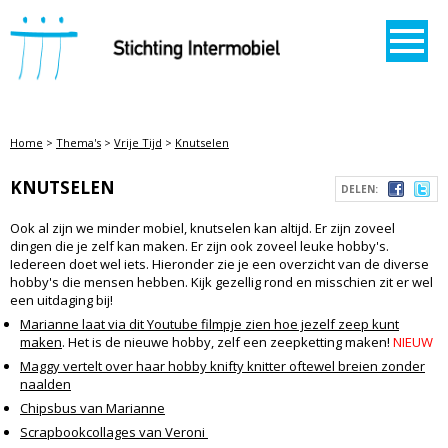
STICHTING INTERMOBIEL
Home
>
Thema's
>
Vrije Tijd
>
Knutselen
KNUTSELEN
DELEN:
Ook al zijn we minder mobiel, knutselen kan altijd. Er zijn zoveel
dingen die je zelf kan maken. Er zijn ook zoveel leuke hobby's.
Iedereen doet wel iets. Hieronder zie je een overzicht van de diverse
hobby's die mensen hebben. Kijk gezellig rond en misschien zit er wel
een uitdaging bij!
Marianne laat via dit Youtube filmpje zien hoe jezelf zeep kunt
maken
. Het is de nieuwe hobby, zelf een zeepketting maken!
NIEUW
Maggy vertelt over haar hobby knifty knitter oftewel breien zonder
naalden
Chipsbus van Marianne
Scrapbookcollages van Veroni