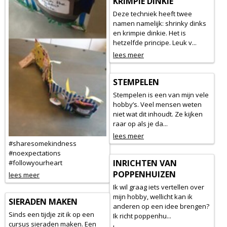
KRIMPIE DINKIE
Deze techniek heeft twee
namen namelijk: shrinky dinks
en krimpie dinkie. Het is
hetzelfde principe. Leuk v...
lees meer
STEMPELEN
Stempelen is een van mijn vele
hobby’s. Veel mensen weten
niet wat dit inhoudt. Ze kijken
raar op als je da...
lees meer
#sharesomekindness
#noexpectations
INRICHTEN VAN
#followyourheart
POPPENHUIZEN
lees meer
Ik wil graag iets vertellen over
mijn hobby, wellicht kan ik
SIERADEN MAKEN
anderen op een idee brengen?
Sinds een tijdje zit ik op een
Ik richt poppenhu...
cursus sieraden maken. Een