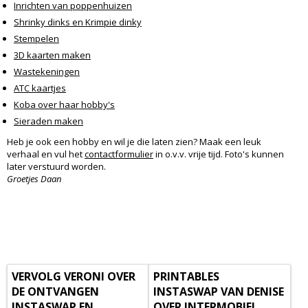
Inrichten van poppenhuizen
Shrinky dinks en Krimpie dinky
Stempelen
3D kaarten maken
Wastekeningen
ATC kaartjes
Koba over haar hobby's
Sieraden maken
Heb je ook een hobby en wil je die laten zien? Maak een leuk
verhaal en vul het
contactformulier
in o.v.v. vrije tijd. Foto's kunnen
later verstuurd worden.
Groetjes Daan
VERVOLG VERONI OVER
PRINTABLES
DE ONTVANGEN
INSTASWAP VAN DENISE
INSTASWAP EN
OVER INTERMOBIEL