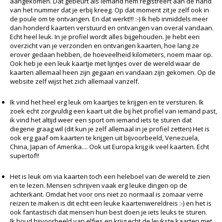
aangekomen. Dat gebeurt als iemand hem registreert aan de hand
van het nummer dat je erbij kreeg. Op dat moment zit je zelf ook in
de poule om te ontvangen. En dat werkt!!! :-) Ik heb inmiddels meer
dan honderd kaarten verstuurd en ontvangen van overal vandaan.
Echt heel leuk. In je profiel wordt alles bijgehouden. Je hebt een
overzicht van je verzonden en ontvangen kaarten, hoe lang ze
erover gedaan hebben, de hoeveelheid kilometers, noem maar op.
Ook heb je een leuk kaartje met lijntjes over de wereld waar de
kaarten allemaal heen zijn gegaan en vandaan zijn gekomen. Op de
website zelf wijst het zich allemaal vanzelf.
Ik vind het heel erg leuk om kaartjes te krijgen en te versturen. Ik
zoek echt zorgvuldig een kaart uit die bij het profiel van iemand past,
ik vind het altijd weer een sport om iemand iets te sturen dat
diegene graag wil (dit kun je zelf allemaal in je profiel zetten) Het is
ook erg gaaf om kaarten te krijgen uit bijvoorbeeld, Venezuela,
China, Japan of Amerika.... Ook uit Europa krijg ik veel kaarten. Echt
supertof!!
Het is leuk om via kaarten toch een heleboel van de wereld te zien
en te lezen. Mensen schrijven vaak erg leuke dingen op de
achterkant. Omdat het voor ons niet zo normaal is zomaar verre
reizen te maken is dit echt een leuke kaartenwereldreis :-) en het is
ook fantastisch dat mensen hun best doen je iets leuks te sturen.
Ik houd bijvoorbeeld van elfjes en krijg echt de leukste kaarten met