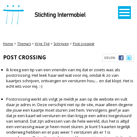
STICHTING INTERMOBIEL
Home
>
Thema's
>
Vrije Tijd
>
Schrijven
>
Post crossing
POST CROSSING
DELEN:
Ik kreeg een tip van een vriendin van mij dat er zoiets was als
postcrossing. Het leek haar wel wat voor mij, omdat ik zo van
kaartjes schrijven, ontvangen en versturen hou.... en dat klopt. Het is
echt iets voor mij. :-)
Postcrossing werkt als volgt. Je meldt je aan op de website en vult
daar je adres in. Deze verschijnt niet op de site, maar alleen degene
die jouw een kaartje moet sturen ziet hem. Vervolgens geef je aan
dat je een kaart wil versturen en dan krijg je een adres toegestuurd
van iemand. Dat zijn adressen van de hele wereld, dus het is altijd
een verrassing waar je heen moet sturen. Je kunt 5 kaarten tegelijk
onderweg hebben en er pas weer 1 versturen als er 1 is