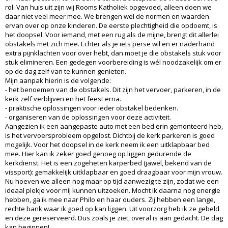
rol. Van huis uit zijn wij Rooms Katholiek opgevoed, alleen doen we
daar niet veel meer mee. We brengen wel de normen en waarden
ervan over op onze kinderen. De eerste plechtigheid die opdoemt, is
het doopsel. Voor iemand, met een rug als de mijne, brengt dit allerlei
obstakels met zich mee. Echter als je iets perse wil en er naderhand
extra pijnklachten voor over hebt, dan moet je die obstakels stuk voor
stuk elimineren. Een gedegen voorbereiding is wél noodzakelijk om er
op de dag zelf van te kunnen genieten.
Mijn aanpak hierin is de volgende:
- het benoemen van de obstakels. Dit zijn het vervoer, parkeren, in de
kerk zelf verblijven en het feest erna.
- praktische oplossingen voor ieder obstakel bedenken.
- organiseren van de oplossingen voor deze activiteit.
Aangezien ik een aangepaste auto met een bed erin gemonteerd heb,
is het vervoersprobleem opgelost. Dichtbij de kerk parkeren is goed
mogelijk. Voor het doopsel in de kerk neem ik een uitklapbaar bed
mee. Hier kan ik zeker goed genoeg op liggen gedurende de
kerkdienst. Het is een zogeheten karperbed (jawel, bekend van de
vissport): gemakkelijk uitklapbaar en goed draagbaar voor mijn vrouw.
Nu hoeven we alleen nog maar op tijd aanwezig te zijn, zodat we een
ideaal plekje voor mij kunnen uitzoeken. Mocht ik daarna nog energie
hebben, ga ik mee naar Philo en haar ouders. Zij hebben een lange,
rechte bank waar ik goed op kan liggen. Uit voorzorg heb ik ze gebeld
en deze gereserveerd. Dus zoals je ziet, overal is aan gedacht. De dag
kan beginnen!