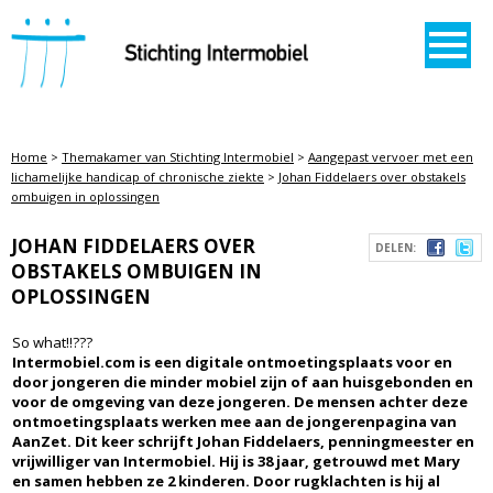
STICHTING INTERMOBIEL
Home
>
Themakamer van Stichting Intermobiel
>
Aangepast vervoer met een
lichamelijke handicap of chronische ziekte
>
Johan Fiddelaers over obstakels
ombuigen in oplossingen
JOHAN FIDDELAERS OVER
DELEN:
OBSTAKELS OMBUIGEN IN
OPLOSSINGEN
So what!!???
Intermobiel.com is een digitale ontmoetingsplaats voor en
door jongeren die minder mobiel zijn of aan huisgebonden en
voor de omgeving van deze jongeren. De mensen achter deze
ontmoetingsplaats werken mee aan de jongerenpagina van
AanZet. Dit keer schrijft Johan Fiddelaers, penningmeester en
vrijwilliger van Intermobiel. Hij is 38 jaar, getrouwd met Mary
en samen hebben ze 2 kinderen. Door rugklachten is hij al