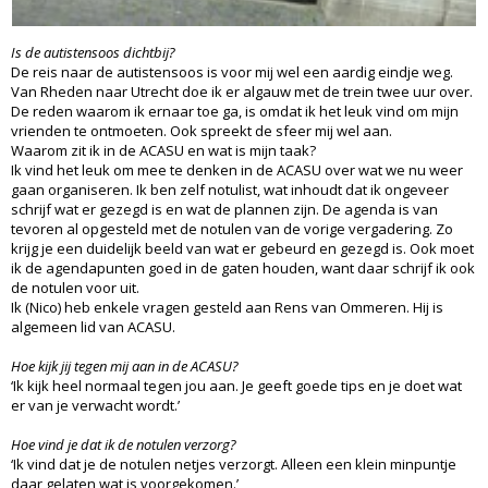
Is de autistensoos dichtbij?
De reis naar de autistensoos is voor mij wel een aardig eindje weg.
Van Rheden naar Utrecht doe ik er algauw met de trein twee uur over.
De reden waarom ik ernaar toe ga, is omdat ik het leuk vind om mijn
vrienden te ontmoeten. Ook spreekt de sfeer mij wel aan.
Waarom zit ik in de ACASU en wat is mijn taak?
Ik vind het leuk om mee te denken in de ACASU over wat we nu weer
gaan organiseren. Ik ben zelf notulist, wat inhoudt dat ik ongeveer
schrijf wat er gezegd is en wat de plannen zijn. De agenda is van
tevoren al opgesteld met de notulen van de vorige vergadering. Zo
krijg je een duidelijk beeld van wat er gebeurd en gezegd is. Ook moet
ik de agendapunten goed in de gaten houden, want daar schrijf ik ook
de notulen voor uit.
Ik (Nico) heb enkele vragen gesteld aan Rens van Ommeren. Hij is
algemeen lid van ACASU.
Hoe kijk jij tegen mij aan in de ACASU?
‘Ik kijk heel normaal tegen jou aan. Je geeft goede tips en je doet wat
er van je verwacht wordt.’
Hoe vind je dat ik de notulen verzorg?
‘Ik vind dat je de notulen netjes verzorgt. Alleen een klein minpuntje
daar gelaten wat is voorgekomen.’