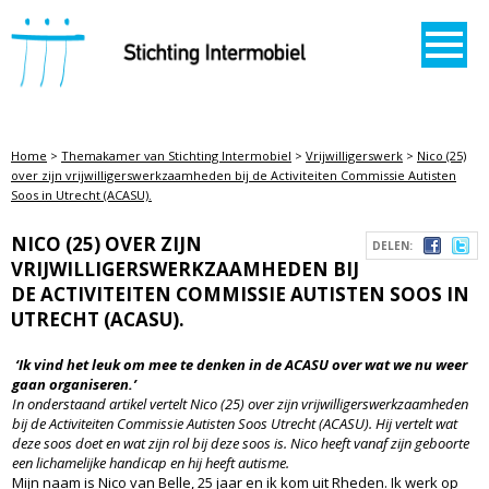
STICHTING INTERMOBIEL
Home
>
Themakamer van Stichting Intermobiel
>
Vrijwilligerswerk
>
Nico (25)
over zijn vrijwilligerswerkzaamheden bij de Activiteiten Commissie Autisten
Soos in Utrecht (ACASU).
NICO (25) OVER ZIJN
DELEN:
VRIJWILLIGERSWERKZAAMHEDEN BIJ
DE ACTIVITEITEN COMMISSIE AUTISTEN SOOS IN
UTRECHT (ACASU).
‘Ik vind het leuk om mee te denken in de ACASU over wat we nu weer
gaan organiseren.’
In onderstaand artikel vertelt Nico (25) over zijn vrijwilligerswerkzaamheden
bij de Activiteiten Commissie Autisten Soos Utrecht (ACASU). Hij vertelt wat
deze soos doet en wat zijn rol bij deze soos is. Nico heeft vanaf zijn geboorte
een lichamelijke handicap en hij heeft autisme.
Mijn naam is Nico van Belle, 25 jaar en ik kom uit Rheden. Ik werk op