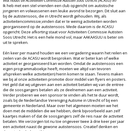
Wat houdt de Activiteiten Commissie Autisten Soos Utrecht (ACASU) in?
Ik heb met een stel vrienden een club opgericht om autistische
jongeren en volwassenen een leuke avond te bezorgen. Dit sluit aan
bij de autistensoos, die in Utrecht wordt gehouden. Wij, als
activiteitencommissie,vinden dat er te weinig activiteiten worden
georganiseerd op de autistensoos. Mede daarom is de ACASU
opgericht. Deze afkorting staat voor Activiteiten Commissie Autisten
Soos Utrecht. Het is een hele mond vol, maar AAKAASUU is beter om
uit te spreken.
Eén keer per maand houden we een vergadering waarin het reilen en
zeilen van de ACASU wordt besproken. Wat er beter kan of welke
activiteit er georganiseerd kan worden. Omdat de autistensoos een
eigen programmaboekje heeft, moeten we altijd van tevoren
afspreken welke activiteit(en) hierin komen te staan. Tevens maken
we bij al onze activiteiten promotie door middel van flyers en posters.
Het geld dat wij uitgeven aan een activiteit betalen wij van de entree
die de soosgangers betalen als ze deelnemen aan een activiteit.
Verder proberen we een sponsor te vinden als het te duur wordt,
zoals bij de Nederlandse Vereniging Autisme in Utrecht of bij een
gemeente in Nederland. Maar over het algemeen moeten we het
doen met de middelen die we hebben, denk bijvoorbeeld aan zelf
kaartjes maken of dat de soosgangers zelf de reis naar de activiteit
betalen. We verzorgen tot nu toe ongeveer twee à drie keer per jaar
een activiteit naast de gewone autistensoos. Creatief denken en