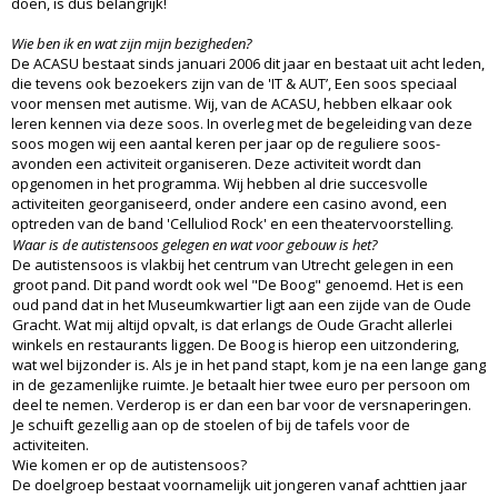
doen, is dus belangrijk!
Wie ben ik en wat zijn mijn bezigheden?
De ACASU bestaat sinds januari 2006 dit jaar en bestaat uit acht leden,
die tevens ook bezoekers zijn van de 'IT & AUT’, Een soos speciaal
voor mensen met autisme. Wij, van de ACASU, hebben elkaar ook
leren kennen via deze soos. In overleg met de begeleiding van deze
soos mogen wij een aantal keren per jaar op de reguliere soos-
avonden een activiteit organiseren. Deze activiteit wordt dan
opgenomen in het programma. Wij hebben al drie succesvolle
activiteiten georganiseerd, onder andere een casino avond, een
optreden van de band 'Celluliod Rock' en een theatervoorstelling.
Waar is de autistensoos gelegen en wat voor gebouw is het?
De autistensoos is vlakbij het centrum van Utrecht gelegen in een
groot pand. Dit pand wordt ook wel "De Boog" genoemd. Het is een
oud pand dat in het Museumkwartier ligt aan een zijde van de Oude
Gracht. Wat mij altijd opvalt, is dat erlangs de Oude Gracht allerlei
winkels en restaurants liggen. De Boog is hierop een uitzondering,
wat wel bijzonder is. Als je in het pand stapt, kom je na een lange gang
in de gezamenlijke ruimte. Je betaalt hier twee euro per persoon om
deel te nemen. Verderop is er dan een bar voor de versnaperingen.
Je schuift gezellig aan op de stoelen of bij de tafels voor de
activiteiten.
Wie komen er op de autistensoos?
De doelgroep bestaat voornamelijk uit jongeren vanaf achttien jaar