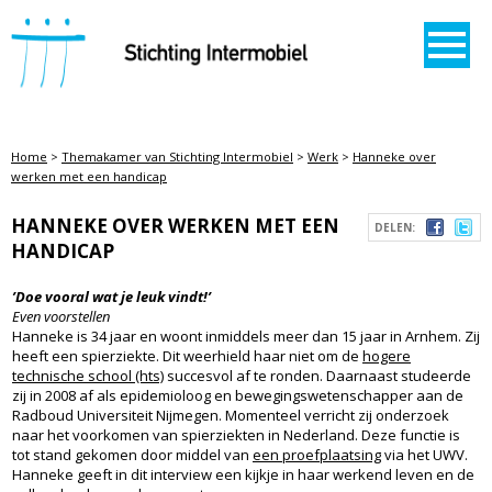
STICHTING INTERMOBIEL
Home
>
Themakamer van Stichting Intermobiel
>
Werk
>
Hanneke over
werken met een handicap
HANNEKE OVER WERKEN MET EEN
DELEN:
HANDICAP
’Doe vooral wat je leuk vindt!’
Even voorstellen
Hanneke is 34 jaar en woont inmiddels meer dan 15 jaar in Arnhem. Zij
heeft een spierziekte. Dit weerhield haar niet om de
hogere
technische school (hts)
succesvol af te ronden. Daarnaast studeerde
zij in 2008 af als epidemioloog en bewegingswetenschapper aan de
Radboud Universiteit Nijmegen. Momenteel verricht zij onderzoek
naar het voorkomen van spierziekten in Nederland. Deze functie is
tot stand gekomen door middel van
een proefplaatsing
via het UWV.
Hanneke geeft in dit interview een kijkje in haar werkend leven en de