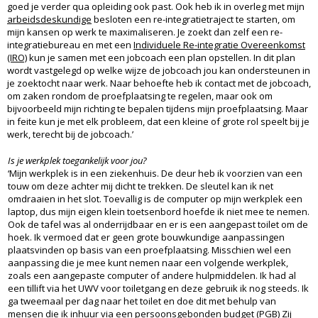
goed je verder qua opleiding ook past. Ook heb ik in overleg met mijn
arbeidsdeskundige
besloten een re-integratietraject te starten, om
mijn kansen op werk te maximaliseren. Je zoekt dan zelf een re-
integratiebureau en met een
Individuele Re-integratie Overeenkomst
(IRO)
kun je samen met een jobcoach een plan opstellen. In dit plan
wordt vastgelegd op welke wijze de jobcoach jou kan ondersteunen in
je zoektocht naar werk. Naar behoefte heb ik contact met de jobcoach,
om zaken rondom de proefplaatsing te regelen, maar ook om
bijvoorbeeld mijn richting te bepalen tijdens mijn proefplaatsing. Maar
in feite kun je met elk probleem, dat een kleine of grote rol speelt bij je
werk, terecht bij de jobcoach.’
Is je werkplek toegankelijk voor jou?
‘Mijn werkplek is in een ziekenhuis. De deur heb ik voorzien van een
touw om deze achter mij dicht te trekken. De sleutel kan ik net
omdraaien in het slot. Toevallig is de computer op mijn werkplek een
laptop, dus mijn eigen klein toetsenbord hoefde ik niet mee te nemen.
Ook de tafel was al onderrijdbaar en er is een aangepast toilet om de
hoek. Ik vermoed dat er geen grote bouwkundige aanpassingen
plaatsvinden op basis van een proefplaatsing. Misschien wel een
aanpassing die je mee kunt nemen naar een volgende werkplek,
zoals een aangepaste computer of andere hulpmiddelen. Ik had al
een tillift via het UWV voor toiletgang en deze gebruik ik nog steeds. Ik
ga tweemaal per dag naar het toilet en doe dit met behulp van
mensen die ik inhuur via een
persoonsgebonden budget (PGB)
Zij