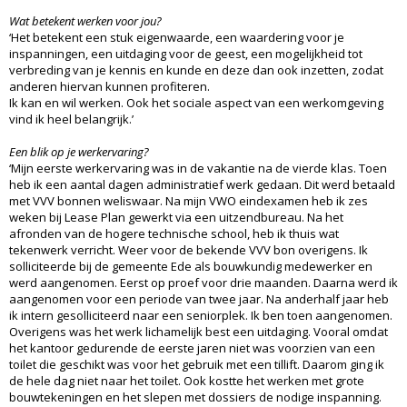
Wat betekent werken voor jou?
‘Het betekent een stuk eigenwaarde, een waardering voor je
inspanningen, een uitdaging voor de geest, een mogelijkheid tot
verbreding van je kennis en kunde en deze dan ook inzetten, zodat
anderen hiervan kunnen profiteren.
Ik kan en wil werken. Ook het sociale aspect van een werkomgeving
vind ik heel belangrijk.’
Een blik op je werkervaring?
‘Mijn eerste werkervaring was in de vakantie na de vierde klas. Toen
heb ik een aantal dagen administratief werk gedaan. Dit werd betaald
met VVV bonnen weliswaar. Na mijn VWO eindexamen heb ik zes
weken bij Lease Plan gewerkt via een uitzendbureau. Na het
afronden van de hogere technische school, heb ik thuis wat
tekenwerk verricht. Weer voor de bekende VVV bon overigens. Ik
solliciteerde bij de gemeente Ede als bouwkundig medewerker en
werd aangenomen. Eerst op proef voor drie maanden. Daarna werd ik
aangenomen voor een periode van twee jaar. Na anderhalf jaar heb
ik intern gesolliciteerd naar een seniorplek. Ik ben toen aangenomen.
Overigens was het werk lichamelijk best een uitdaging. Vooral omdat
het kantoor gedurende de eerste jaren niet was voorzien van een
toilet die geschikt was voor het gebruik met een tillift. Daarom ging ik
de hele dag niet naar het toilet. Ook kostte het werken met grote
bouwtekeningen en het slepen met dossiers de nodige inspanning.