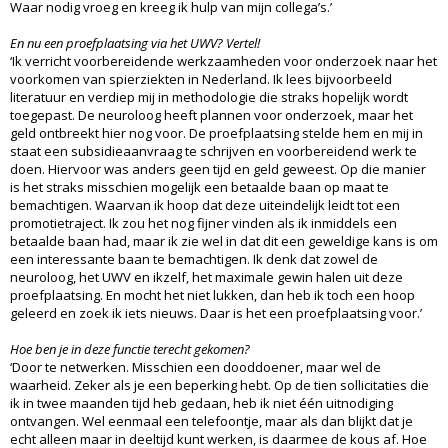
Waar nodig vroeg en kreeg ik hulp van mijn collega’s.’
En nu een proefplaatsing via het UWV? Vertel!
‘Ik verricht voorbereidende werkzaamheden voor onderzoek naar het
voorkomen van spierziekten in Nederland. Ik lees bijvoorbeeld
literatuur en verdiep mij in methodologie die straks hopelijk wordt
toegepast. De neuroloog heeft plannen voor onderzoek, maar het
geld ontbreekt hier nog voor. De proefplaatsing stelde hem en mij in
staat een subsidieaanvraag te schrijven en voorbereidend werk te
doen. Hiervoor was anders geen tijd en geld geweest. Op die manier
is het straks misschien mogelijk een betaalde baan op maat te
bemachtigen. Waarvan ik hoop dat deze uiteindelijk leidt tot een
promotietraject. Ik zou het nog fijner vinden als ik inmiddels een
betaalde baan had, maar ik zie wel in dat dit een geweldige kans is om
een interessante baan te bemachtigen. Ik denk dat zowel de
neuroloog, het UWV en ikzelf, het maximale gewin halen uit deze
proefplaatsing. En mocht het niet lukken, dan heb ik toch een hoop
geleerd en zoek ik iets nieuws. Daar is het een proefplaatsing voor.’
Hoe ben je in deze functie terecht gekomen?
‘Door te netwerken. Misschien een dooddoener, maar wel de
waarheid. Zeker als je een beperking hebt. Op de tien sollicitaties die
ik in twee maanden tijd heb gedaan, heb ik niet één uitnodiging
ontvangen. Wel eenmaal een telefoontje, maar als dan blijkt dat je
echt alleen maar in deeltijd kunt werken, is daarmee de kous af. Hoe