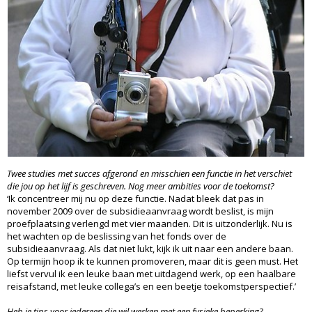
Twee studies met succes afgerond en misschien een functie in het verschiet
die jou op het lijf is geschreven. Nog meer ambities voor de toekomst?
‘Ik concentreer mij nu op deze functie. Nadat bleek dat pas in
november 2009 over de subsidieaanvraag wordt beslist, is mijn
proefplaatsing verlengd met vier maanden. Dit is uitzonderlijk. Nu is
het wachten op de beslissing van het fonds over de
subsidieaanvraag. Als dat niet lukt, kijk ik uit naar een andere baan.
Op termijn hoop ik te kunnen promoveren, maar dit is geen must. Het
liefst vervul ik een leuke baan met uitdagend werk, op een haalbare
reisafstand, met leuke collega’s en een beetje toekomstperspectief.’
Heb je tips voor iedereen die wil werken met een fysieke beperking?