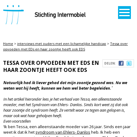
STICHTING INTERMOBIEL
Home
>
interviews met ouders met een lichamelijke handicap
>
Tessa over
opvoeden met EDs en haar zoontje heeft ook EDS
TESSA OVER OPVOEDEN MET EDS EN
DELEN:
HAAR ZOONTJE HEEFT OOK EDS
´Natuurlijk had ik liever gehad dat mijn zoontje gezond was. Nu we
weten wat hij heeft, kunnen we hem wel beter begeleiden.´
In het artikel hieronder lees je het verhaal van Tessa, een alleenstaande
moeder, met het Syndroom van Ehlers- Danlos. Sinds kort weet zij dat ook
haar zoontje dit syndroom heeft. Ze vertelt waar ze tegen aan gelopen is,
maar ook wat haar geholpen heeft.
Even voorstellen
‘Ik ben Tessa, een alleenstaande moeder van 26 jaar. Sinds een jaar
weet ik dat ik het
syndroom van Ehlers- Danlos
heb. Ik heb een