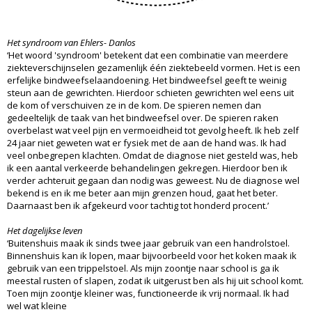
Het syndroom van Ehlers- Danlos
‘Het woord 'syndroom' betekent dat een combinatie van meerdere
ziekteverschijnselen gezamenlijk één ziektebeeld vormen. Het is een
erfelijke bindweefselaandoening. Het bindweefsel geeft te weinig
steun aan de gewrichten. Hierdoor schieten gewrichten wel eens uit
de kom of verschuiven ze in de kom. De spieren nemen dan
gedeeltelijk de taak van het bindweefsel over. De spieren raken
overbelast wat veel pijn en vermoeidheid tot gevolg heeft. Ik heb zelf
24 jaar niet geweten wat er fysiek met de aan de hand was. Ik had
veel onbegrepen klachten. Omdat de diagnose niet gesteld was, heb
ik een aantal verkeerde behandelingen gekregen. Hierdoor ben ik
verder achteruit gegaan dan nodig was geweest. Nu de diagnose wel
bekend is en ik me beter aan mijn grenzen houd, gaat het beter.
Daarnaast ben ik afgekeurd voor tachtig tot honderd procent.’
Het dagelijkse leven
‘Buitenshuis maak ik sinds twee jaar gebruik van een handrolstoel.
Binnenshuis kan ik lopen, maar bijvoorbeeld voor het koken maak ik
gebruik van een trippelstoel. Als mijn zoontje naar school is ga ik
meestal rusten of slapen, zodat ik uitgerust ben als hij uit school komt.
Toen mijn zoontje kleiner was, functioneerde ik vrij normaal. Ik had
wel wat kleine