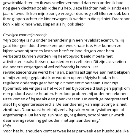
gewrichtklachten en ik was sneller vermoeid dan een ander. Ik had
nog geen klachten zoals ik die nu heb. Deze klachten heb ik sinds een
jaar of twee. Ik kon mijn zoontje vroeger dus nog zelf tillen en ook kon
ik nog lopen achter de kinderwagen. Ik werkte in die tijd niet. Daardoor
kon ik als ik moe was, slapen als hij ook sliep.’
Gevolgen voor mijn zoontje
‘Mijn zoontje is nu onder behandeling in een revalidatiecentrum. Hij
gaat hier gemiddeld twee keer per week naar toe. Hier kunnen ze
kijken waar hij precies last van heeft en hoe dingen voor hem
verbeterd kunnen worden. Hij heeft bijvoorbeeld moeite met
activiteiten zoals: fietsen, aankleden en zelf eten. Dit zijn activiteiten
die andere zesjarigen al wel zelfstandig kunnen. Het
revalidatiecentrum werkt hier aan. Daarnaast zijn we aan het bekijken
of mijn zoontje geplaatst kan worden op een Mytylschool. In het
reguliere onderwijs gaat het op dit moment moeizaam. Door zijn
hypermobiele vingers is het voor hem bijvoorbeeld lastig en pijnlijk om
een potlood vast te houden. Hierdoor probeert hij onder het tekenen
uit te komen of hij maakt een paar krassen. Dit wordt geïnterpreteerd
alsof hij ongeïnteresseerd is. De aandoening van mijn zoontje is niet
zichtbaar. Daarnaast heeft hij veel afspraken voor fysiotherapie of
ergotherapie. Dit kan op zijn huidige, reguliere, school niet. Er wordt
daar weinig rekening gehouden met zijn aandoening.’
Hulp
‘Voor het huishouden komt er twee keer per week een huishoudelijke