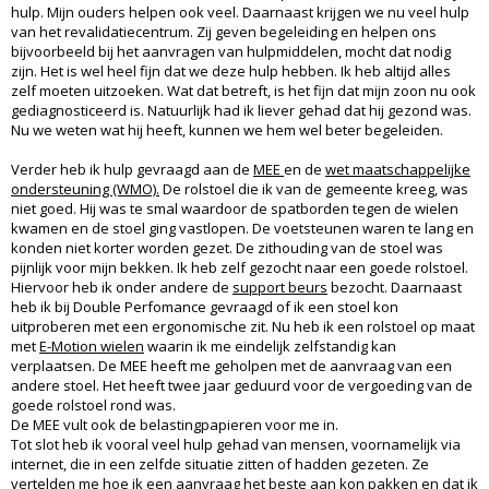
hulp. Mijn ouders helpen ook veel. Daarnaast krijgen we nu veel hulp
van het revalidatiecentrum. Zij geven begeleiding en helpen ons
bijvoorbeeld bij het aanvragen van hulpmiddelen, mocht dat nodig
zijn. Het is wel heel fijn dat we deze hulp hebben. Ik heb altijd alles
zelf moeten uitzoeken. Wat dat betreft, is het fijn dat mijn zoon nu ook
gediagnosticeerd is. Natuurlijk had ik liever gehad dat hij gezond was.
Nu we weten wat hij heeft, kunnen we hem wel beter begeleiden.
Verder heb ik hulp gevraagd aan de
MEE
en de
wet maatschappelijke
ondersteuning (WMO).
De rolstoel die ik van de gemeente kreeg, was
niet goed. Hij was te smal waardoor de spatborden tegen de wielen
kwamen en de stoel ging vastlopen. De voetsteunen waren te lang en
konden niet korter worden gezet. De zithouding van de stoel was
pijnlijk voor mijn bekken. Ik heb zelf gezocht naar een goede rolstoel.
Hiervoor heb ik onder andere de
support beurs
bezocht. Daarnaast
heb ik bij Double Perfomance gevraagd of ik een stoel kon
uitproberen met een ergonomische zit. Nu heb ik een rolstoel op maat
met
E-Motion wielen
waarin ik me eindelijk zelfstandig kan
verplaatsen. De MEE heeft me geholpen met de aanvraag van een
andere stoel. Het heeft twee jaar geduurd voor de vergoeding van de
goede rolstoel rond was.
De MEE vult ook de belastingpapieren voor me in.
Tot slot heb ik vooral veel hulp gehad van mensen, voornamelijk via
internet, die in een zelfde situatie zitten of hadden gezeten. Ze
vertelden me hoe ik een aanvraag het beste aan kon pakken en dat ik