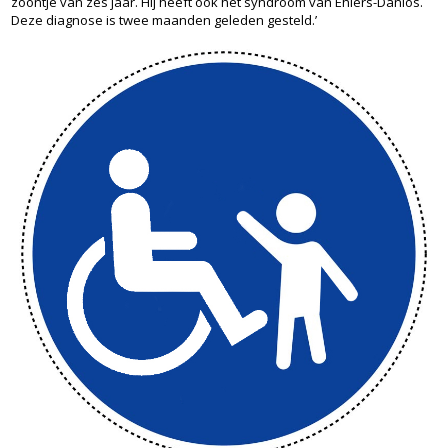
zoontje van zes jaar. Hij heeft ook het syndroom van Ehlers-Danlos.
Deze diagnose is twee maanden geleden gesteld.’