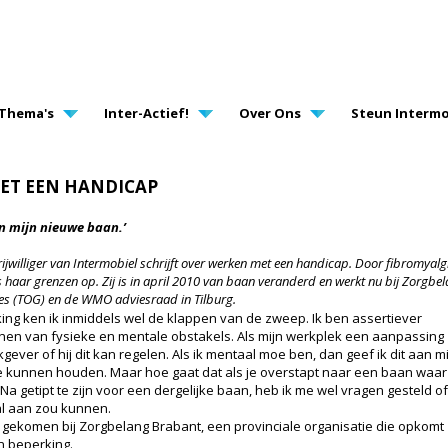
AVIGATION
Thema's
Inter-Actief!
Over Ons
Steun Intermo
ET EEN HANDICAP
n mijn nieuwe baan.’
rijwilliger van Intermobiel schrijft over werken met een handicap. Door fibromyalgi
ds haar grenzen op. Zij is in april 2010 van baan veranderd en werkt nu bij Zorgb
es (TOG) en de WMO adviesraad in Tilburg.
king ken ik inmiddels wel de klappen van de zweep. Ik ben assertiever
nen van fysieke en mentale obstakels. Als mijn werkplek een aanpassing
gever of hij dit kan regelen. Als ik mentaal moe ben, dan geef ik dit aan m
e kunnen houden. Maar hoe gaat dat als je overstapt naar een baan waar
Na getipt te zijn voor een dergelijke baan, heb ik me wel vragen gesteld of
al aan zou kunnen.
nst gekomen bij Zorgbelang Brabant, een provinciale organisatie die opkomt
 beperking.