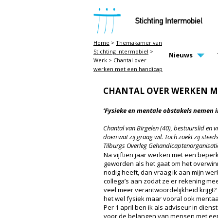
STICHTING INTERMOBIEL
Home
>
Themakamer van
Stichting Intermobiel
>
MAIN PAGE N
Nieuws
Werk
>
Chantal over
werken met een handicap
CHANTAL OVER WERKEN M
‘Fysieke en mentale obstakels nemen i
Chantal van Birgelen (40), bestuurslid en v
doen wat zij graag wil. Toch zoekt zij stee
Tilburgs Overleg Gehandicaptenorganisati
Na vijftien jaar werken met een beper
geworden als het gaat om het overwin
nodig heeft, dan vraag ik aan mijn werk
collega’s aan zodat ze er rekening me
veel meer verantwoordelijkheid krijgt? 
het wel fysiek maar vooral ook menta
Per 1 april ben ik als adviseur in die
voor de belangen van mensen met een