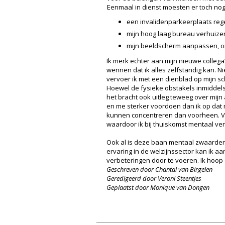
Eenmaal in dienst moesten er toch n
een invalidenparkeerplaats reg
mijn hoog laag bureau verhuize
mijn beeldscherm aanpassen, omda
Ik merk echter aan mijn nieuwe collega
wennen dat ik alles zelfstandig kan. N
vervoer ik met een dienblad op mijn sc
Hoewel de fysieke obstakels inmiddels
het bracht ook uitleg teweeg over mijn
en me sterker voordoen dan ik op dat 
kunnen concentreren dan voorheen. Ver
waardoor ik bij thuiskomst mentaal ver
Ook al is deze baan mentaal zwaarder d
ervaring in de welzijnssector kan ik 
verbeteringen door te voeren. Ik hoop
Geschreven door Chantal van Birgelen
Geredigeerd door Veroni Steentjes
Geplaatst door Monique van Dongen