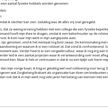
og een aantal fysieke hobbels worden genomen:
elen;
n;
t ik slechter kan zien. Gelukkig was dit alles vrij snel geregeld.
’s, dat ze weinig ervaring hebben met een collega die een fysieke beperk
iemand hoeft mijn thee te dragen, omdat ik een bekerhouder op de rolstoe
hoot. Ik kom naar mijn werk in mijn aangepaste auto.
 zijn genomen, vind ik het mentaal nog best zwaar. De kennismaking met 
 aandoening en waarom ik in een rolstoel zit. Dat vond ik confronterend.
moment was. Verder heerst er een vergadercultuur, waar ik nog erg aan 
der leid ik een aantal projecten waar ik verantwoording over moet aflegg
moeid ben. Maar ik heb er vertrouwen in dat ik na een tijdje ook hierin m
an mijn vorige baan, ik krijg er gelukkig wel veel voldoening voor terug.
aangeven wat Zorgbelang Brabant als organisatie kan doen om knelpunten i
 dan ook dat ik in mijn werk nog vele jaren het belang van mensen met ee