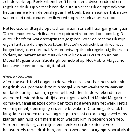
zelf de verkoop. Boekenbent heeft hierin een adviserende rol en
regelt de druk. Op verzoek van de auteur verzorg ik de opmaak van
het binnenwerk en de omslag van het boek. Daarnaast werk ik nauw
samen met redacteuren en ik verwijs op verzoek auteurs door.’
Het leukste vindt zij de opdrachten waarin zij zelf haar gang kan gaan.
’Op het moment werk ik aan een opdracht voor een boekomslag. De
auteur heeft mij wat aanwijzingen gegeven. Voor de rest mag ik mijn
eigen fantasie de vrije loop laten. Met zo’n opdracht ben ik wel wat
langer bezig dan normaal. Verder ontwerp ik ook regelmatig flyers en
folders, advertenties en maak ik vrijwillig de
VED krant
op en
het
Mobiel Magazine
van Stichting Intermobiel op. Het Mobiel Magazine
komt twee keer per jaar digitaal uit.
Grenzen bewaken
Af en toe werk ik vijf dagen in de week en ’s avonds is het vaak ook
nog druk. Wel probeer ik zo min mogelijk in het weekend te werken,
omdat ik dan tijd aan mijn gezin wil besteden. In de weekenden en
avonden besteed ik vaak tijd aan dingen zoals het Mobiel Magazine
opmaken, familiebezoek of ik ben toch nog even aan het werk. Het is
voor mij moeilijk om mijn grenzen te bewaken. Daarom ga ik vaak te
lang door en neem ik te weinig rustpauzes. Af en toe krijg ik wel eens
klanten aan huis, dan merk ik toch wel dat ik mijn beperkingen heb.
Verder moet ik erg aan mijn stem denken en deze niet te veel
belasten. Als ik het druk heb, kan mijn werk heel pittig zijn. Vooral als ik