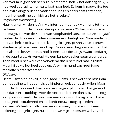
ver over mijn grenzen heen ga. Momenteel heb ik het ook erg druk, ik
heb veel opdrachten en ga te laat naar bed. Zo kom ik nauwelijks toe
aan extra dingen. Ik heb vaak deadlines en dat is soms stressen,
maar het geeft me een kick als het is gelukt.’
Begripvolle klantenkring
Haar klanten vinden Jo-Ann via internet , maar ook via mond tot mond
reclame of door de boeken die zijn uitgegeven. ’Onlangs stond ik in
het magazine van de Kamer van Koophandel Oost, omdat ze het gaaf
vinden dat ik op een positieve manier mijn bedrijf run. Naar aanleiding
hiervan heb ik ook weer een klant gekregen. ’Jo-Ann vertelt nieuwe
klanten altijd over haar handicap. ’Ze reageren begripvol en zien het
niet als een bezwaar. Pas had ik een klant die langs kwam, omdat hij
in de buurt was. Hij verwachtte een kantoor, zeker geen woonadres.
Toen vond ik het wel even vervelend dat ik hem niet had ingelicht.
Maar hij pakte het heel goed op. Voor mijn handicap hoef ik me
tenslotte niet te schamen!’
Uitdaging
Het thuiswerken bevalt Jo-Ann goed. ’Soms is het wel eens lastig om
een deadline te hebben als de kinderen ook aandacht willen. Maar
doordat ik thuis werk, kan ik wel mijn eigen tijd indelen. Het gebeurt
ook dat ik er ’s middags voor de kinderen ben en dan ’s avonds nog
een paar uur werk. Het geeft me een kick om zo bezig te zijn. Het is
uitdagend, stimulerend en het biedt nieuwe mogelijkheden en
kansen. We leefden altijd van één inkomen, omdat ik nooit een
uitkering heb gekregen. Nu houden we mijn inkomsten wel zoveel