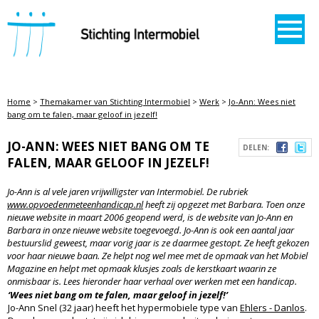
STICHTING INTERMOBIEL
Home
>
Themakamer van Stichting Intermobiel
>
Werk
>
Jo-Ann: Wees niet
bang om te falen, maar geloof in jezelf!
JO-ANN: WEES NIET BANG OM TE
DELEN:
FALEN, MAAR GELOOF IN JEZELF!
Jo-Ann is al vele jaren vrijwilligster van Intermobiel. De rubriek
www.opvoedenmeteenhandicap.nl
heeft zij opgezet met Barbara. Toen onze
nieuwe website in maart 2006 geopend werd, is de website van Jo-Ann en
Barbara in onze nieuwe website toegevoegd. Jo-Ann is ook een aantal jaar
bestuurslid geweest, maar vorig jaar is ze daarmee gestopt. Ze heeft gekozen
voor haar nieuwe baan. Ze helpt nog wel mee met de opmaak van het Mobiel
Magazine en helpt met opmaak klusjes zoals de kerstkaart waarin ze
onmisbaar is. Lees hieronder haar verhaal over werken met een handicap.
‘Wees niet bang om te falen, maar geloof in jezelf!’
Jo-Ann Snel (32 jaar) heeft het hypermobiele type van
Ehlers - Danlos
.