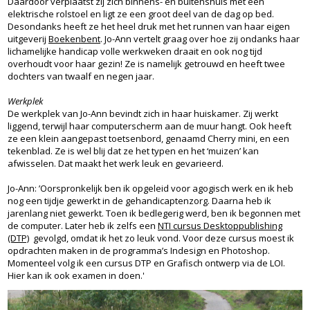
Daardoor verplaatst zij zich binnens- en buitenshuis met een
elektrische rolstoel en ligt ze een groot deel van de dag op bed.
Desondanks heeft ze het heel druk met het runnen van haar eigen
uitgeverij
Boekenbent
. Jo-Ann vertelt graag over hoe zij ondanks haar
lichamelijke handicap volle werkweken draait en ook nog tijd
overhoudt voor haar gezin! Ze is namelijk getrouwd en heeft twee
dochters van twaalf en negen jaar.
Werkplek
De werkplek van Jo-Ann bevindt zich in haar huiskamer. Zij werkt
liggend, terwijl haar computerscherm aan de muur hangt. Ook heeft
ze een klein aangepast toetsenbord, genaamd Cherry mini, en een
tekenblad. Ze is wel blij dat ze het typen en het ‘muizen’ kan
afwisselen. Dat maakt het werk leuk en gevarieerd.
Jo-Ann: ’Oorspronkelijk ben ik opgeleid voor agogisch werk en ik heb
nog een tijdje gewerkt in de gehandicaptenzorg. Daarna heb ik
jarenlang niet gewerkt. Toen ik bedlegerig werd, ben ik begonnen met
de computer. Later heb ik zelfs een
NTI cursus Desktoppublishing
(DTP)
gevolgd, omdat ik het zo leuk vond. Voor deze cursus moest ik
opdrachten maken in de programma’s Indesign en Photoshop.
Momenteel volg ik een cursus DTP en Grafisch ontwerp via de LOI.
Hier kan ik ook examen in doen.'