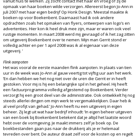
vanuit huis te werken. Zij zocht contact met haar en vroeg of zij de
opmaak van haar boeken wilde verzorgen. Allereerst begon Jo-Ann in
juli 2007 met haar eigen bedrijf Op Honk Design. ’Meestal maakte ik
boeken op voor Boekenbent. Daarnaast had ik ook andere
opdrachten zoals het opmaken van flyers, ontwerpen van logo’s en
advertenties. Hier kon ik heel druk mee zijn, maar er waren ook veel
rustige momenten. In maart 2008 werd mij gevraagd of ik het zag zitten
om uitgeverij Boekenbent over te nemen. Mijn man Gerrit stond er
volledig achter en per 1 april 2008 was ik al eigenaar van deze
uitgeverij. ’
Flink aanpoten
Het was vooral de eerste maanden flink aanpoten. In plaats van tien
uur in de week was Jo-Ann al gauw veertig tot vijftig uur aan het werk.
’En dan hebben we het nog niet over de uren die Gerrit er in heeft
gestoken. Voor mij is hij een belangrijke spil in het geheel. Hij heeft
een factuurprogramma volledig afgestemd op Boekenbent. Verder
verzorgt hij een groot deel van de administratie. Ook ontwikkelt hij nog
steeds allerlei dingen om mijn werk te vergemakkelijken. Daar heb ik
al veel profijt van gehad.’ Jo-Ann heeft nu een uitgeverij in eigen
beheer. Zij legt uit wat haar bedrijf inhoudt: ’In eigen beheer uitgeven
van een boek bij Boekenbent betekent dat je altijd het laatste woord
hebt over de vormgeving. Je maakt immers zelf je boek op. De
boekbestanden gaan pas naar de drukkerij als je er helemaal
tevreden over bent. De auteur draait zelf voor de kosten op en regelt