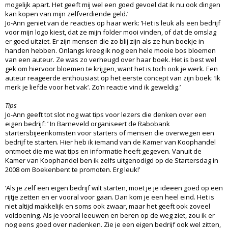
mogelijk apart. Het geeft mij wel een goed gevoel dat ik nu ook dingen
kan kopen van mijn zelfverdiende geld.’
Jo-Ann geniet van de reacties op haar werk: ’Het is leuk als een bedrijf
voor mijn logo kiest, dat ze mijn folder mooi vinden, of dat de omslag
er goed uitziet. Er zijn mensen die zo blij zijn als ze hun boekje in
handen hebben. Onlangs kreeg ik nog een hele mooie bos bloemen
van een auteur. Ze was zo verheugd over haar boek. Het is best wel
gek om hiervoor bloemen te krijgen, want het is toch ook je werk. Een
auteur reageerde enthousiast op het eerste concept van zijn boek: ‘Ik
merk je liefde voor het vak’. Zo’n reactie vind ik geweldig.’
Tips
Jo-Ann geeft tot slot nog wat tips voor lezers die denken over een
eigen bedrijf: ’ In Barneveld organiseert de Rabobank
startersbijeenkomsten voor starters of mensen die overwegen een
bedrijf te starten. Hier heb ik iemand van de Kamer van Koophandel
ontmoet die me wat tips en informatie heeft gegeven. Vanuit de
Kamer van Koophandel ben ik zelfs uitgenodigd op de Startersdag in
2008 om Boekenbent te promoten. Erg leuk!’
’Als je zelf een eigen bedrijf wilt starten, moet je je ideeën goed op een
rijtje zetten en er vooral voor gaan. Dan kom je een heel eind. Het is
niet altijd makkelijk en soms ook zwaar, maar het geeft ook zoveel
voldoening. Als je vooral leeuwen en beren op de weg ziet, zou ik er
nog eens goed over nadenken. Zie je een eigen bedrijf ook wel zitten,