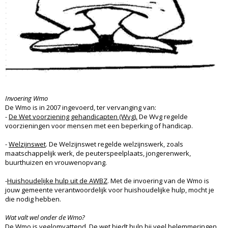
Invoering Wmo
De Wmo is in 2007 ingevoerd, ter vervanging van:
-
De Wet voorziening gehandicapten (Wvg).
De Wvg regelde
voorzieningen voor mensen met een beperking of handicap.
-
Welzijnswet
. De Welzijnswet regelde welzijnswerk, zoals
maatschappelijk werk, de peuterspeelplaats, jongerenwerk,
buurthuizen en vrouwenopvang.
-
Huishoudelijke hulp uit de AWBZ
. Met de invoering van de Wmo is
jouw gemeente verantwoordelijk voor huishoudelijke hulp, mocht je
die nodig hebben.
Wat valt wel onder de Wmo?
De Wmo is veelomvattend. De wet biedt hulp bij veel belemmeringen