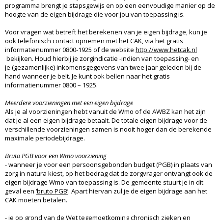
programma brengt je stapsgewijs en op een eenvoudige manier op de
hoogte van de eigen bijdrage die voor jou van toepassing is.
Voor vragen wat betreft het berekenen van je eigen bijdrage, kun je
ook telefonisch contact opnemen met het CAK, via het gratis
informatienummer 0800-1925 of de website
http://www.hetcak.nl
bekijken. Houd hierbij je zorgindicatie -indien van toepassing- en
je (gezamenlijke) inkomensgegevens van twee jaar geleden bij de
hand wanneer je belt. Je kunt ook bellen naar het gratis
informatienummer 0800 – 1925.
Meerdere voorzieningen met een eigen bijdrage
Als je al voorzieningen hebt vanuit de Wmo of de AWBZ kan het zijn
dat je al een eigen bijdrage betaalt. De totale eigen bijdrage voor de
verschillende voorzieningen samen is nooit hoger dan de berekende
maximale periodebijdrage.
Bruto PGB voor een Wmo voorziening
- wanneer je voor een persoonsgebonden budget (PGB) in plaats van
zorg in natura kiest, op het bedrag dat de zorgvrager ontvangt ook de
eigen bijdrage Wmo van toepassing is. De gemeente stuurt je in dit
geval een
‘bruto PGB’
. Apart hiervan zul je de eigen bijdrage aan het
CAK moeten betalen.
- je op grond van de
Wet tegemoetkoming chronisch zieken en