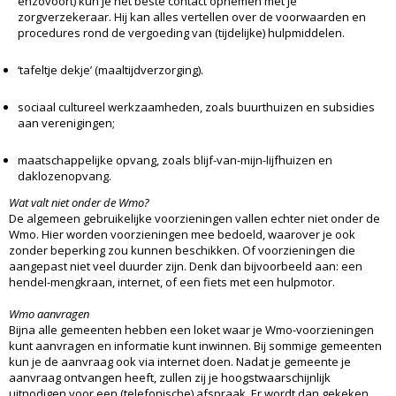
enzovoort) kun je het beste contact opnemen met je
zorgverzekeraar. Hij kan alles vertellen over de voorwaarden en
procedures rond de vergoeding van (tijdelijke) hulpmiddelen.
‘tafeltje dekje’ (maaltijdverzorging).
sociaal cultureel werkzaamheden, zoals buurthuizen en subsidies
aan verenigingen;
maatschappelijke opvang, zoals blijf-van-mijn-lijfhuizen en
daklozenopvang.
Wat valt niet onder de Wmo?
De algemeen gebruikelijke voorzieningen vallen echter niet onder de
Wmo. Hier worden voorzieningen mee bedoeld, waarover je ook
zonder beperking zou kunnen beschikken. Of voorzieningen die
aangepast niet veel duurder zijn. Denk dan bijvoorbeeld aan: een
hendel-mengkraan, internet, of een fiets met een hulpmotor.
Wmo aanvragen
Bijna alle gemeenten hebben een loket waar je Wmo-voorzieningen
kunt aanvragen en informatie kunt inwinnen. Bij sommige gemeenten
kun je de aanvraag ook via internet doen. Nadat je gemeente je
aanvraag ontvangen heeft, zullen zij je hoogstwaarschijnlijk
uitnodigen voor een (telefonische) afspraak. Er wordt dan gekeken