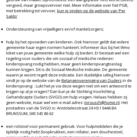
vergoed, maar groepsvervoer niet. Meer informatie over het PGB,
met betrekking tot vervoer,
kun je vinden op de website van ‘Per
Saldo’
Ondersteuning van vrijwilligers en/of mantelzorgers;
hulp bij het opvoeden van kinderen. Ook hiervoor geldt dat iedere
gemeente haar eigen normen hanteert. Informeer dus bij het Wmo
loket van jouw gemeente welke hulp zij bieden. Er bestaat wel een
regeling voor ouders die om sociaal of medische redenen
kinderopvang nodig hebben, maar geen kinderopvangtoeslag
kunnen krijgen. Dit is de Sociaal Medische Indicatie. De gemeente
waarin je woont regelt deze indicatie. Een duidelijke uitleg hierover
vindt je op de website van de
Belangenvereniging van Ouders
in de
kinderopvang: . Lukt het je via deze wegen niet om een antwoord te
krijgen op al je vragen? Dan kun je de Stichting Voorlichting
Gehandicapte Ouders (SVGO) om hulp vragen. Helaas hebben zij
geen website, maar wel een e-mail adres:
torousch@home.nl
. Het
postadres van de SVGO is: Aristotelesstraat 24 HS1 6446 BA
BRUNSSUM, 045 545 86 62
een rolstoel voor permanent gebruik. Voor hulpmiddelen die je
tijdelijk nodig hebt (loopkrukken, een rollator, een douchestoel,