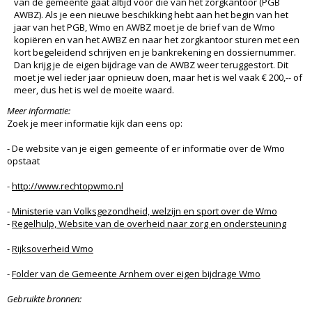
van de gemeente gaat altijd voor die van het zorgkantoor (PGB
AWBZ). Als je een nieuwe beschikking hebt aan het begin van het
jaar van het PGB, Wmo en AWBZ moet je de brief van de Wmo
kopiëren en van het AWBZ en naar het zorgkantoor sturen met een
kort begeleidend schrijven en je bankrekening en dossiernummer.
Dan krijg je de eigen bijdrage van de AWBZ weer teruggestort. Dit
moet je wel ieder jaar opnieuw doen, maar het is wel vaak € 200,-- of
meer, dus het is wel de moeite waard.
Meer informatie:
Zoek je meer informatie kijk dan eens op:
- De website van je eigen gemeente of er informatie over de Wmo
opstaat
-
http://www.rechtopwmo.nl
-
Ministerie van Volksgezondheid, welzijn en sport over de Wmo
-
Regelhulp, Website van de overheid naar zorg en ondersteuning
-
Rijksoverheid Wmo
-
Folder van de Gemeente Arnhem over eigen bijdrage Wmo
Gebruikte bronnen: