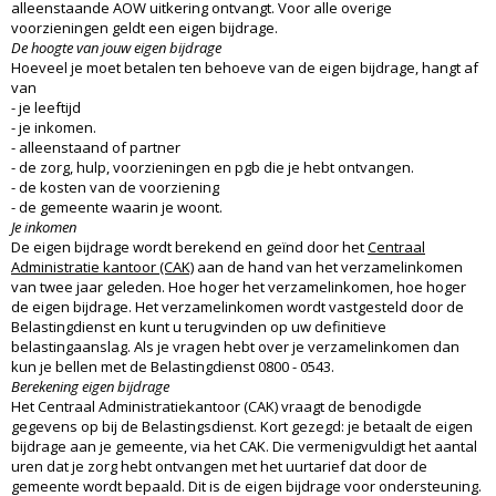
alleenstaande AOW uitkering ontvangt. Voor alle overige
voorzieningen geldt een eigen bijdrage.
De hoogte van jouw eigen bijdrage
Hoeveel je moet betalen ten behoeve van de eigen bijdrage, hangt af
van
- je leeftijd
- je inkomen.
- alleenstaand of partner
- de zorg, hulp, voorzieningen en pgb die je hebt ontvangen.
- de kosten van de voorziening
- de gemeente waarin je woont.
Je inkomen
De eigen bijdrage wordt berekend en geïnd door het
Centraal
Administratie kantoor (CAK)
aan de hand van het verzamelinkomen
van twee jaar geleden. Hoe hoger het verzamelinkomen, hoe hoger
de eigen bijdrage. Het verzamelinkomen wordt vastgesteld door de
Belastingdienst en kunt u terugvinden op uw definitieve
belastingaanslag. Als je vragen hebt over je verzamelinkomen dan
kun je bellen met de Belastingdienst 0800 - 0543.
Berekening eigen bijdrage
Het Centraal Administratiekantoor (CAK) vraagt de benodigde
gegevens op bij de Belastingsdienst. Kort gezegd: je betaalt de eigen
bijdrage aan je gemeente, via het CAK. Die vermenigvuldigt het aantal
uren dat je zorg hebt ontvangen met het uurtarief dat door de
gemeente wordt bepaald. Dit is de eigen bijdrage voor ondersteuning.