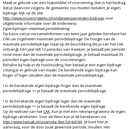
Maak je gebruik van een hulpmiddel of voorziening, dan is het bedrag
dat je daarvoor volgens de gemeente zou moeten betalen, je eigen
bijdrage. Kijk op de site
http://www.invoeringwmo.nl/onderwerpen/eigen-bijdrage
voor
uitgebreide informatie over dit onderwerp.
Eigen bijdrage= maximaal periodebedrag
Op basis van je verzamelinkomen van twee jaar geleden berekent het
CAK uw zogeheten maximale periodebijdrage. De hoogte van de
maximale periodebijdrage staat op de beschikking die je van het CAK
ontvangt. Eén jaar telt 13 periodes van 4 weken. Je betaalt per periode
nooit meer dan de maximale periodebijdrage. Je betaalt maximaal 39
perioden eigen bijdrage voor de voorzieningen.
Behalve bij hulp in de huishouding, hier betaal je een eigen bijdrage
zolang je er gebruik van maakt. De berekende eigen bijdrage kan
hoger of lager uitvallen dan de maximale periodebijdrage.
• Is de berekende eigen bijdrage hoger dan de maximale
periodebijdrage => je betaalt de maximale periodebijdrage.
• Is de berekende eigen bijdrage lager dan de maximale
periodebijdrage => je betaalt de berekende eigen bijdrage.
Op de website van het
CAK,
kun je met een rekenprogramma de eigen
bijdrage uitrekenen. Voor de Wmo kun je dit berekenen via
http://www.hetcak.nl/smartsite.dws?id=64194
. Je kunt hier je
aanvraag, voor de door jouw gewenste periode, invullen. Het