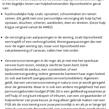
in het dagelijks leven van hulpbehoevenden. Bijvoorbeeld in geval
van:
huishoudelijke hulp zoals: opruimen, schoonmaken en ramen
zemen. (Dit geldt niet voor persoonlijke verzorging als hulp bij het
opstaan, douchen, scheren, aankleden, eten en drinken. (Deze hulp
krijg je vergoed vanuit de AWBZ).
de verzorging van aanpassingen in de woning, zoals bijvoorbeeld
een traplift of een verhoogd toilet). Woningaanpassingen die niet
voor de eigen woning zijn, maar voor bijvoorbeeld een
vakantiewoning of caravan, vallen hier niet onder.
Vervoersvoorzieningen in de regio als je niet met het openbaar
vervoer kunt reizen, omdat je slecht ter been bent. Denk
bijvoorbeeld de taxibus, een scootmobiel, of een
taxikostenvergoeding. Iedere gemeente hanteert haar eigen beleid.
Zo ook wat betreft (aangepaste) vervoer(smiddelen). Algemeen
geldt, dat een vervoersvoorziening in natura voor je wordt geregeld
door de gemeente. Maar er is ook een andere mogelijkheid: het een
persoonsgebonden budget (PGB). Dit is een geldbedrag waarmee je
zelf hulp of zorg kunt inkopen of inhuren, van een zorgaanbieder of
hulpverlener van jouw keuze. Je mag alleen gebruik maken van een
PGB als de voorziening voor jouw persoonlijk is en als je er lange tijd
gebruik van maakt. Bijvoorbeeld: een aangepaste fiets wordt (deels)