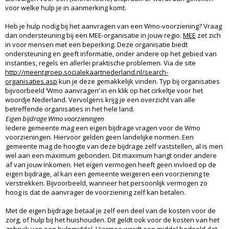
voor welke hulp je in aanmerking komt.
Heb je hulp nodig bij het aanvragen van een Wmo-voorziening? Vraag
dan ondersteuning bij een MEE-organisatie in jouw regio.
MEE
zet zich
in voor mensen met een beperking. Deze organisatie biedt
ondersteuning en geeft informatie, onder andere op het gebied van
instanties, regels en allerlei praktische problemen. Via de site
http://meentgroep.socialekaartnederland.nl/search-
organisaties.asp
kun je deze gemakkelijk vinden. Typ bij organisaties
bijvoorbeeld ‘Wmo aanvragen’ in en klik op het cirkeltje voor het
woordje Nederland. Vervolgens krijg je een overzicht van alle
betreffende organisaties in het hele land.
Eigen bijdrage Wmo voorzieningen
Iedere gemeente mag een eigen bijdrage vragen voor de Wmo
voorzieningen. Hiervoor gelden geen landelijke normen. Een
gemeente mag de hoogte van deze bijdrage zelf vaststellen, al is men
wel aan een maximum gebonden. Dit maximum hangt onder andere
af van jouw inkomen. Het eigen vermogen heeft geen invloed op de
eigen bijdrage, al kan een gemeente weigeren een voorziening te
verstrekken. Bijvoorbeeld, wanneer het persoonlijk vermogen zo
hoog is dat de aanvrager de voorziening zelf kan betalen.
Met de eigen bijdrage betaal je zelf een deel van de kosten voor de
zorg, of hulp bij het huishouden. Dit geldt ook voor de kosten van het