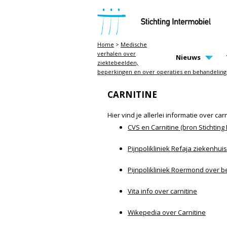
STICHTING INTERMOBIEL
Home
>
Medische
verhalen over
MAIN PAGE N
Nieuws
ziektebeelden,
beperkingen en over operaties en behandelin
CARNITINE
Hier vind je allerlei informatie over ca
CVS en Carnitine (bron Stichting 
Pijnpolikliniek Refaja ziekenhu
Pijnpolikliniek Roermond over 
Vita info over carnitine
Wikepedia over Carnitine