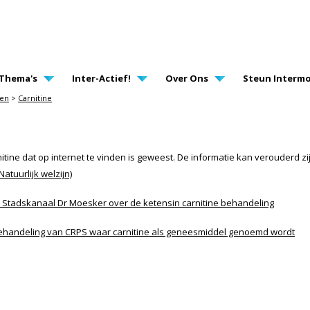
AVIGATION
Thema's
Inter-Actief!
Over Ons
Steun Intermo
gen
>
Carnitine
rnitine dat op internet te vinden is geweest. De informatie kan verouderd zi
Natuurlijk welzijn)
is Stadskanaal Dr Moesker over de ketensin carnitine behandeling
behandeling van CRPS waar carnitine als geneesmiddel genoemd wordt