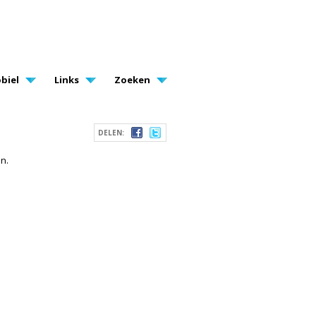
biel
Links
Zoeken
DELEN:
jn.