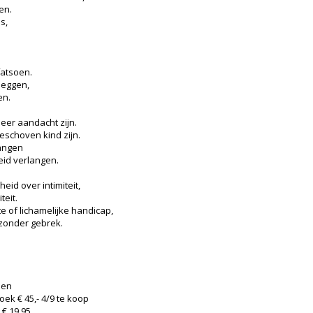
en.
s,
fatsoen.
leggen,
en.
er aandacht zijn.
schoven kind zijn.
hangen
eid verlangen.
eid over intimiteit,
teit.
 of lichamelijke handicap,
 zonder gebrek.
ben
ek € 45,- 4/9 te koop
€ 19,95