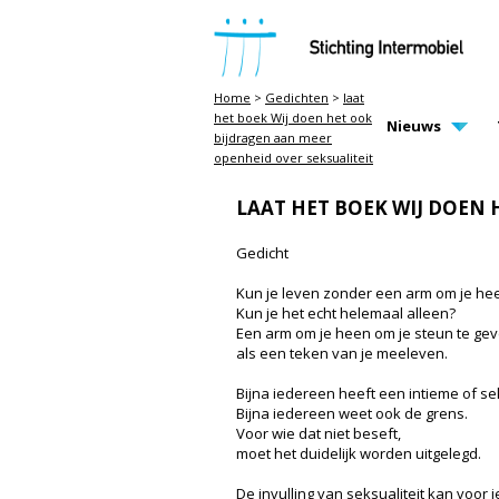
STICHTING INTERMOBIEL
Home
>
Gedichten
>
laat
het boek Wij doen het ook
MAIN PAGE N
Nieuws
bijdragen aan meer
openheid over seksualiteit
LAAT HET BOEK WIJ DOEN 
Gedicht
Kun je leven zonder een arm om je he
Kun je het echt helemaal alleen?
Een arm om je heen om je steun te ge
als een teken van je meeleven.
Bijna iedereen heeft een intieme of s
Bijna iedereen weet ook de grens.
Voor wie dat niet beseft,
moet het duidelijk worden uitgelegd.
De invulling van seksualiteit kan voor 