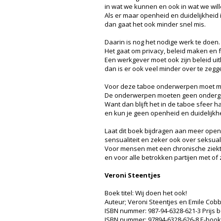
in wat we kunnen en ook in wat we will
Als er maar openheid en duidelijkheid i
dan gaat het ook minder snel mis.
Daarin is nog het nodige werk te doen.
Het gaat om privacy, beleid maken en 
Een werkgever moet ook zijn beleid uit
dan is er ook veel minder over te zegg
Voor deze taboe onderwerpen moet me
De onderwerpen moeten geen onderge
Want dan blijft het in de taboe sfeer 
en kun je geen openheid en duidelijkh
Laat dit boek bijdragen aan meer openh
sensualiteit en zeker ook over seksuali
Voor mensen met een chronische ziekte
en voor alle betrokken partijen met of
Veroni Steentjes
Boek titel: Wij doen het ook!
Auteur; Veroni Steentjes en Emile Cob
ISBN nummer: 987-94-6328-621-3 Prijs bo
ISBN nummer: 97894-6328-626-8 E-book 