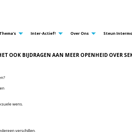
AVIGATION
Thema's
Inter-Actief!
Over Ons
Steun Intermo
HET OOK BIJDRAGEN AAN MEER OPENHEID OVER SE
en?
ven
eksuele wens.
iedereen verschillen,