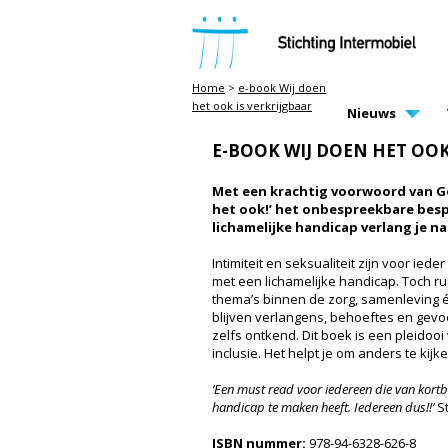
STICHTING INTERMOBIEL
Home
>
e-book Wij doen
het ook is verkrijgbaar
MAIN PAGE N
Nieuws
E-BOOK WIJ DOEN HET OOK
Met een krachtig voorwoord van Go
het ook!’ het onbespreekbare bes
lichamelijke handicap verlang je naa
Intimiteit en seksualiteit zijn voor ie
met een lichamelijke handicap. Toch r
thema’s binnen de zorg, samenleving én
blijven verlangens, behoeftes en gev
zelfs ontkend. Dit boek is een pleidoo
inclusie. Het helpt je om anders te kijk
‘Een must read voor iedereen die van kortb
handicap te maken heeft. Iedereen dus!!’
St
ISBN nummer:
978-94-6328-626-8