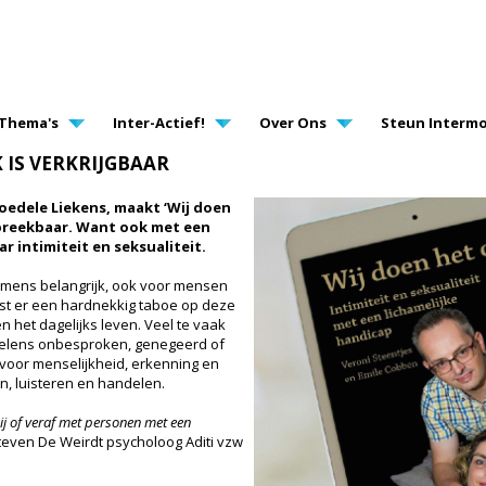
AVIGATION
Thema's
Inter-Actief!
Over Ons
Steun Intermo
 IS VERKRIJGBAAR
edele Liekens, maakt ‘Wij doen
preekbaar. Want ook met een
r intimiteit en seksualiteit.
der mens belangrijk, ook voor mensen
ust er een hardnekkig taboe op deze
 het dagelijks leven. Veel te vaak
oelens onbesproken, genegeerd of
i voor menselijkheid, erkenning en
en, luisteren en handelen.
ij of veraf met personen met een
even De Weirdt psycholoog Aditi vzw