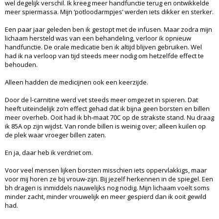
wel degelijk verschil. Ik kreeg meer handfunctie terug en ontwikkelde
meer spiermassa. Mijn ‘potloodarmpjes’ werden iets dikker en sterker.
Een paar jaar geleden ben ik gestopt met de infusen. Maar zodra mijn
lichaam hersteld was van een behandeling, verloor ik opnieuw
handfunctie. De orale medicatie ben ik altijd blijven gebruiken. Wel
had ik na verloop van tijd steeds meer nodig om hetzelfde effect te
behouden.
Alleen hadden de medicijnen ook een keerzijde.
Door de l-carnitine werd vet steeds meer omgezet in spieren. Dat
heeft uiteindelijk zo’n effect gehad dat ik bijna geen borsten en billen
meer overheb. Ooit had ik bh-maat 70C op de strakste stand. Nu draag
ik 85A op zijn wijdst. Van ronde billen is weinig over; alleen kuilen op
de plek waar vroeger billen zaten.
En ja, daar heb ik verdriet om.
Voor veel mensen lijken borsten misschien iets oppervlakkigs, maar
voor mij horen ze bij vrouw-zijn. Bij jezelf herkennen in de spiegel. Een
bh dragen is inmiddels nauwelijks nog nodig. Mijn lichaam voelt soms
minder zacht, minder vrouwelijk en meer gespierd dan ik ooit gewild
had.