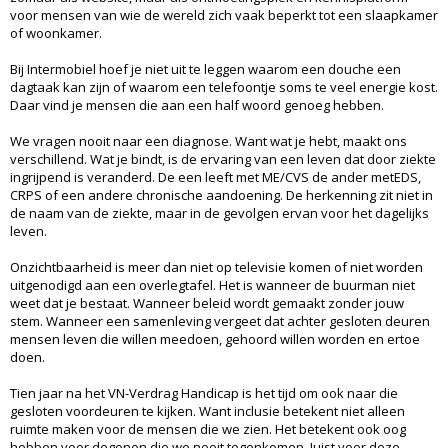
voor mensen van wie de wereld zich vaak beperkt tot een slaapkamer
of woonkamer.
Bij Intermobiel hoef je niet uit te leggen waarom een douche een
dagtaak kan zijn of waarom een telefoontje soms te veel energie kost.
Daar vind je mensen die aan een half woord genoeg hebben.
We vragen nooit naar een diagnose. Want wat je hebt, maakt ons
verschillend. Wat je bindt, is de ervaring van een leven dat door ziekte
ingrijpend is veranderd. De een leeft met ME/CVS de ander metEDS,
CRPS of een andere chronische aandoening. De herkenning zit niet in
de naam van de ziekte, maar in de gevolgen ervan voor het dagelijks
leven.
Onzichtbaarheid is meer dan niet op televisie komen of niet worden
uitgenodigd aan een overlegtafel. Het is wanneer de buurman niet
weet dat je bestaat. Wanneer beleid wordt gemaakt zonder jouw
stem. Wanneer een samenleving vergeet dat achter gesloten deuren
mensen leven die willen meedoen, gehoord willen worden en ertoe
doen.
Tien jaar na het VN-Verdrag Handicap is het tijd om ook naar die
gesloten voordeuren te kijken. Want inclusie betekent niet alleen
ruimte maken voor de mensen die we zien. Het betekent ook oog
hebben voor degenen die we nooit tegenkomen. Juist voor deze