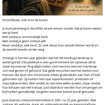
Onzichtbaar, ook voor de buren
Je kunt jarenlang in dezelfde straat wonen zonder dat je buren weten
wie je bent.
Niet omdat je onvriendelijk bent.
Niet omdat je geen contact wilt.
Maar omdat je ziek bent. Zo ziek dat je huis steeds kleiner wordt en
de wereld steeds verder weg.
Onlangs is het tien jaar geleden dat het VN-Verdrag Handicap in
werking trad. Dat jubileum is een goed moment om opnieuw stil te
staan bij inclusie. Nog altijd voelen veel mensen met een handicap
zich niet gezien of gehoord. Dat geldt misschien wel het sterkst voor
mensen die door een chronische ziekte grotendeels aan huis of bed
gebonden zijn. Zij komen niet naar bijeenkomsten, protesten of
inspraakavonden. Niet omdat ze niet mee willen praten, maar omdat
hun lichaam dat niet toelaat. Juist daardoor worden hun ervaringen en
behoeften gemakkelijk vergeten wanneer beleid wordt gemaakt.
Juist daarom ontstond Intermobiel in 2001, nu 25 jaar geleden. Niet
zomaar als website, maar als ontmoetingsplek en kennisplatform