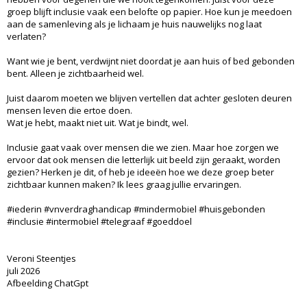
groep blijft inclusie vaak een belofte op papier. Hoe kun je meedoen
aan de samenleving als je lichaam je huis nauwelijks nog laat
verlaten?
Want wie je bent, verdwijnt niet doordat je aan huis of bed gebonden
bent. Alleen je zichtbaarheid wel.
Juist daarom moeten we blijven vertellen dat achter gesloten deuren
mensen leven die ertoe doen.
Wat je hebt, maakt niet uit. Wat je bindt, wel.
Inclusie gaat vaak over mensen die we zien. Maar hoe zorgen we
ervoor dat ook mensen die letterlijk uit beeld zijn geraakt, worden
gezien? Herken je dit, of heb je ideeën hoe we deze groep beter
zichtbaar kunnen maken? Ik lees graag jullie ervaringen.
#iederin #vnverdraghandicap #mindermobiel #huisgebonden
#inclusie #intermobiel #telegraaf #goeddoel
Veroni Steentjes
juli 2026
Afbeelding ChatGpt