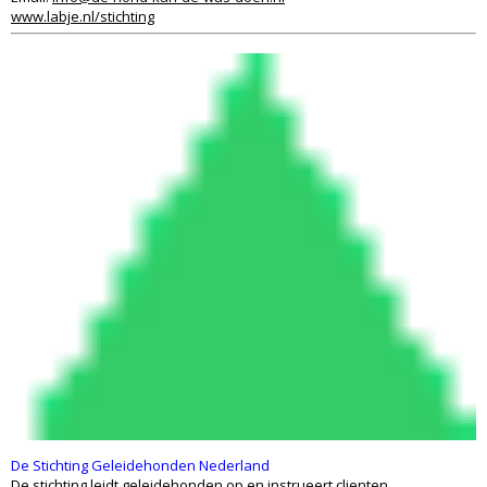
www.labje.nl/stichting
De Stichting Geleidehonden Nederland
De stichting leidt geleidehonden op en instrueert clienten.