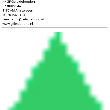
KNGF Geleidehonden
Postbus 544
1180 AM Amstelveen
T: 020 496 93 33
Email:
kngf@geleidehond.nl
www.geleidehond.nl