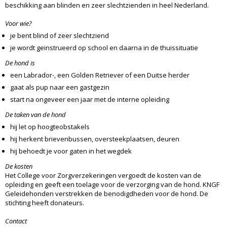
beschikking aan blinden en zeer slechtzienden in heel Nederland.
Voor wie?
je bent blind of zeer slechtziend
je wordt geinstrueerd op school en daarna in de thuissituatie
De hond is
een Labrador-, een Golden Retriever of een Duitse herder
gaat als pup naar een gastgezin
start na ongeveer een jaar met de interne opleiding
De taken van de hond
hij let op hoogteobstakels
hij herkent brievenbussen, oversteekplaatsen, deuren
hij behoedt je voor gaten in het wegdek
De kosten
Het College voor Zorgverzekeringen vergoedt de kosten van de
opleiding en geeft een toelage voor de verzorging van de hond. KNGF
Geleidehonden verstrekken de benodigdheden voor de hond. De
stichting heeft donateurs.
Contact