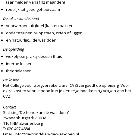
(aanmelden vanaf 12 maanden)
redelijk tot goed gehoorzaam
De taken van de hond
voorwerpen uit (koel-)kasten pakken
ondersteunen bij opstaan, zitten of liggen
en natuurlijk... de was doen
De opleiding
wekelijkse praktijklessen thuis
interne lessen
theorielessen
De kosten
Het College voor Zorgverzekeraars (CVZ) vergoedt de opleiding. Voor
extra kosten voor je hond kun je een tegemoetkoming vragen aan het
CVZ
Contact
Stichting ’De hond kan de was doen’
Zwanenburgerdijk 303A
1161 NM Zwanenburg
T: 020 497 4884
Email:
info@de-hond-kan-de-was-doen.nl