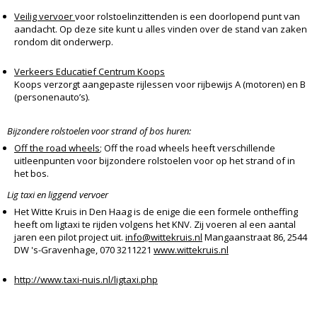
Veilig vervoer
voor rolstoelinzittenden is een doorlopend punt van
aandacht. Op deze site kunt u alles vinden over de stand van zaken
rondom dit onderwerp.
Verkeers Educatief Centrum Koops
Koops verzorgt aangepaste rijlessen voor rijbewijs A (motoren) en B
(personenauto’s).
Bijzondere rolstoelen voor strand of bos huren:
Off the road wheels
; Off the road wheels heeft verschillende
uitleenpunten voor bijzondere rolstoelen voor op het strand of in
het bos.
Lig taxi en liggend vervoer
Het Witte Kruis in Den Haag is de enige die een formele ontheffing
heeft om ligtaxi te rijden volgens het KNV. Zij voeren al een aantal
jaren een pilot project uit.
info@wittekruis.nl
Mangaanstraat 86, 2544
DW 's-Gravenhage, 070 3211221
www.wittekruis.nl
http://www.taxi-nuis.nl/ligtaxi.php