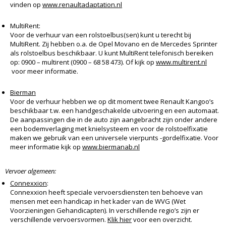
vinden op
www.renaultadaptation.nl
MultiRent:
Voor de verhuur van een rolstoelbus(sen) kunt u terecht bij
MultiRent. Zij hebben o.a. de Opel Movano en de Mercedes Sprinter
als rolstoelbus beschikbaar. U kunt MultiRent telefonisch bereiken
op: 0900 – multirent (0900 – 68 58 473). Of kijk op
www.multirent.nl
voor meer informatie.
Bierman
Voor de verhuur hebben we op dit moment twee Renault Kangoo’s
beschikbaar t.w. een handgeschakelde uitvoering en een automaat.
De aanpassingen die in de auto zijn aangebracht zijn onder andere
een bodemverlaging met knielsysteem en voor de rolstoelfixatie
maken we gebruik van een universele vierpunts -gordelfixatie. Voor
meer informatie kijk op
www.biermanab.nl
Vervoer algemeen:
Connexxion
:
Connexxion heeft speciale vervoersdiensten ten behoeve van
mensen met een handicap in het kader van de WVG (Wet
Voorzieningen Gehandicapten). In verschillende regio’s zijn er
verschillende vervoersvormen.
Klik hier
voor een overzicht.