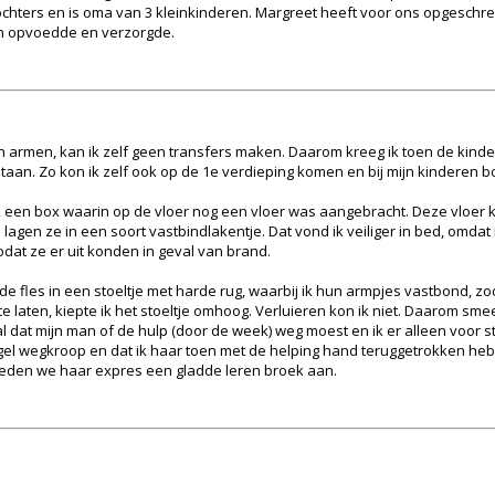
hters en is oma van 3 kleinkinderen. Margreet heeft voor ons opgeschre
n opvoedde en verzorgde.
 armen, kan ik zelf geen transfers maken. Daarom kreeg ik toen de kinde
n staan. Zo kon ik zelf ook op de 1e verdieping komen en bij mijn kinderen
k een box waarin op de vloer nog een vloer was aangebracht. Deze vloer
en ze in een soort vastbindlakentje. Dat vond ik veiliger in bed, omdat ik
odat ze er uit konden in geval van brand.
e de fles in een stoeltje met harde rug, waarbij ik hun armpjes vastbond, zo
laten, kiepte ik het stoeltje omhoog. Verluieren kon ik niet. Daarom sme
val dat mijn man of de hulp (door de week) weg moest en ik er alleen voor s
el wegkroop en dat ik haar toen met de helping hand teruggetrokken heb.
 deden we haar expres een gladde leren broek aan.