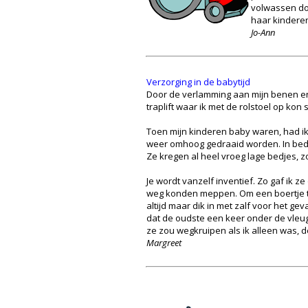
volwassen doc
haar kindere
Jo-Ann
Verzorging in de babytijd
Door de verlamming aan mijn benen en
traplift waar ik met de rolstoel op ko
Toen mijn kinderen baby waren, had i
weer omhoog gedraaid worden. In bed lag
Ze kregen al heel vroeg lage bedjes, z
Je wordt vanzelf inventief. Zo gaf ik z
weg konden meppen. Om een boertje te 
altijd maar dik in met zalf voor het ge
dat de oudste een keer onder de vleug
ze zou wegkruipen als ik alleen was,
Margreet