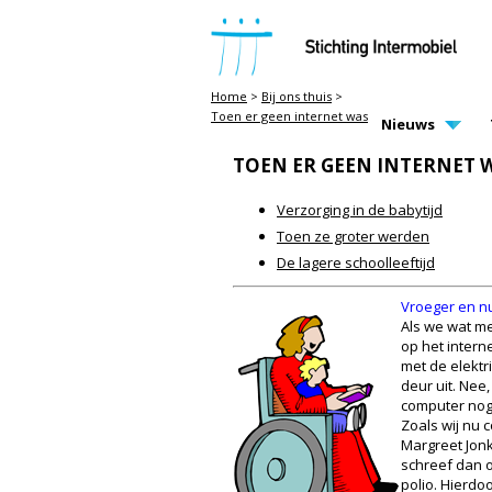
STICHTING INTERMOBIEL
Home
>
Bij ons thuis
>
Toen er geen internet was
MAIN PAGE N
Nieuws
TOEN ER GEEN INTERNET 
Verzorging in de babytijd
Toen ze groter werden
De lagere schoolleeftijd
Vroeger en n
Als we wat m
op het intern
met de elektr
deur uit. Nee
computer nog 
Zoals wij nu 
Margreet Jon
schreef dan o
polio. Hierdo