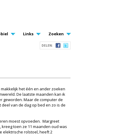
biel
Links
Zoeken
DELEN:
 makkelijk het één en ander zoeken
tenwereld. De laatste maanden kan ik
roter geworden. Maar de computer de
t deel van de dag op bed en zo is de
nderen moest opvoeden. Margreet
61, kreeg toen ze 11 maanden oud was
 elektrische rolstoel, heeft 2