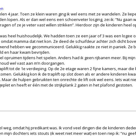
en
len 4 jaar. Toen ze klein waren ging ik wel eens met ze wandelen. Ze lie
en lopen. Als er dan wel eens een schoenveter losging, zei ik: “Nu gaan
e vragen of ze je veter vast willen strikken”. Hierdoor zijn de kinderen hee
 was heel huishoudelijk. We hadden toen ze een jaar of 3 was een logee op
mdat mamma dat niet kon. Ze deed de schuifdeur achter zich dicht boven
nd hebben we gecommuniceerd. Gelukkig raakte ze niet in paniek. Ze ble
d en haar kwam bevrijden.
el opruimen tijdens het spelen. Anders had ik geen rijbanen meer. Bij mijn
k houd wel vast aan m’n doorgangen.
raplift tot de 1e verdieping. Op de 2e etage waren 2 fijne kamers, maar die
 komen. Gelukkig kon ik de traplift op slot doen als er andere kinderen 
 Maar de hulpen gebruikten ten onrechte de lift ook wel eens. Iets wat niet
eplet en heeft er één met de strijkplank 2 gaten in het plafond gestoten.
 weg, omdat hij predikant was. Ik vond veel dingen die de kinderen dede
mijn dochters iets stouts (ik weet niet meer wat) en toen riep ik: “nu geef 