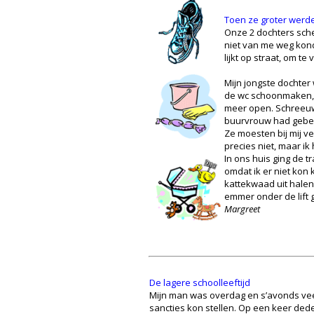
Toen ze groter werd
Onze 2 dochters sche
niet van me weg kond
lijkt op straat, om t
Mijn jongste dochter
de wc schoonmaken, o
meer open. Schreeuwe
buurvrouw had gebel
Ze moesten bij mij ve
precies niet, maar i
In ons huis ging de t
omdat ik er niet kon
kattekwaad uit halen.
emmer onder de lift g
Margreet
De lagere schoolleeftijd
Mijn man was overdag en s’avonds veel
sancties kon stellen. Op een keer deden 