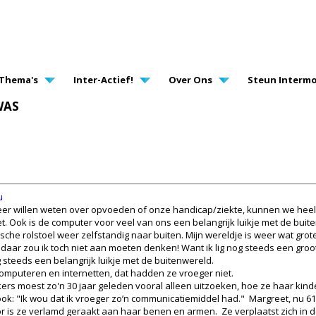
AVIGATION
Thema's
Inter-Actief!
Over Ons
Steun Intermo
WAS
u
eer willen weten over opvoeden of onze handicap/ziekte, kunnen we heel
et. Ook is de computer voor veel van ons een belangrijk luikje met de bui
ische rolstoel weer zelfstandig naar buiten. Mijn wereldje is weer wat g
, daar zou ik toch niet aan moeten denken! Want ik lig nog steeds een groo
steeds een belangrijk luikje met de buitenwereld.
computeren en internetten, dat hadden ze vroeger niet.
kers moest zo'n 30 jaar geleden vooral alleen uitzoeken, hoe ze haar ki
ok: "Ik wou dat ik vroeger zo’n communicatiemiddel had." Margreet, nu 
or is ze verlamd geraakt aan haar benen en armen. Ze verplaatst zich in de