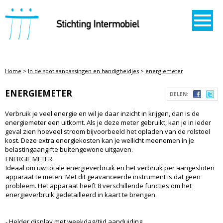
STICHTING INTERMOBIEL
Home
>
In de spot aanpassingen en handigheidjes
>
energiemeter
ENERGIEMETER
DELEN:
Verbruik je veel energie en wil je daar inzicht in krijgen, dan is de
energiemeter een uitkomt. Als je deze meter gebruikt, kan je in ieder
geval zien hoeveel stroom bijvoorbeeld het opladen van de rolstoel
kost. Deze extra energiekosten kan je wellicht meenemen in je
belastingaangifte buitengewone uitgaven.
ENERGIE METER.
Ideaal om uw totale energieverbruik en het verbruik per aangesloten
apparaat te meten. Met dit geavanceerde instrument is dat geen
probleem. Het apparaat heeft 8 verschillende functies om het
energieverbruik gedetailleerd in kaart te brengen.
- Helder display met weekdag/tijd aanduiding.