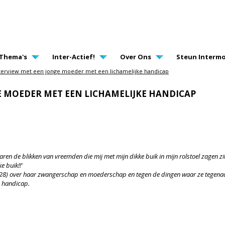
AVIGATION
Thema's
Inter-Actief!
Over Ons
Steun Intermo
terview met een jonge moeder met een lichamelijke handicap
E MOEDER MET EEN LICHAMELIJKE HANDICAP
ren de blikken van vreemden die mij met mijn dikke buik in mijn rolstoel zagen zit
e buik!!’
 (28) over haar zwangerschap en moederschap en tegen de dingen waar ze tegena
n handicap.