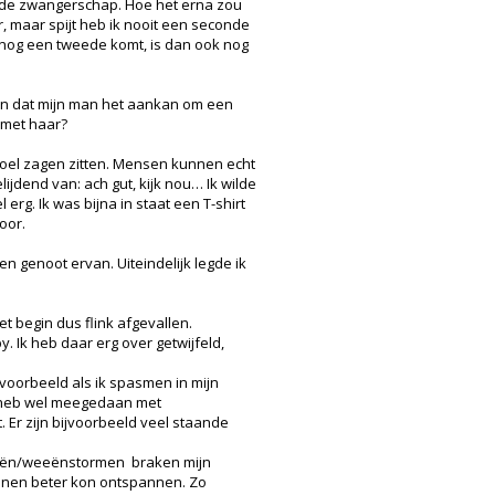
ens de zwangerschap. Hoe het erna zou
, maar spijt heb ik nooit een seconde
r nog een tweede komt, is dan ook nog
nden dat mijn man het aankan om een
n met haar?
stoel zagen zitten. Mensen kunnen echt
ijdend van: ach gut, kijk nou… Ik wilde
rg. Ik was bijna in staat een T-shirt
oor.
en genoot ervan. Uiteindelijk legde ik
et begin dus flink afgevallen.
 Ik heb daar erg over getwijfeld,
jvoorbeeld als ik spasmen in mijn
k heb wel meegedaan met
Er zijn bijvoorbeeld veel staande
 weeën/weeënstormen braken mijn
 benen beter kon ontspannen. Zo