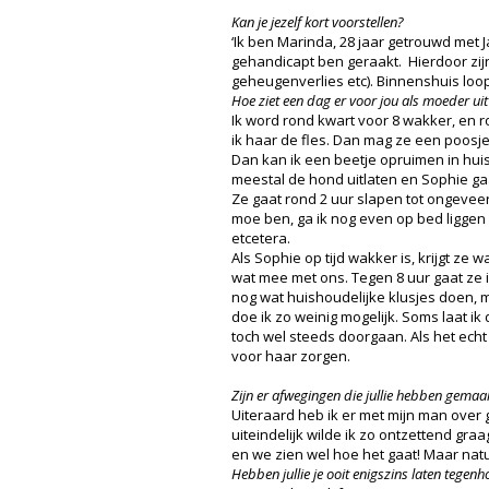
Kan je jezelf kort voorstellen?
‘Ik ben Marinda, 28 jaar getrouwd met
gehandicapt ben geraakt. Hierdoor zijn 
geheugenverlies etc). Binnenshuis loop 
Hoe ziet een dag er voor jou als moeder uit
Ik word rond kwart voor 8 wakker, en 
ik haar de fles. Dan mag ze een poosj
Dan kan ik een beetje opruimen in huis
meestal de hond uitlaten en Sophie ga
Ze gaat rond 2 uur slapen tot ongeveer ha
moe ben, ga ik nog even op bed liggen
etcetera.
Als Sophie op tijd wakker is, krijgt ze 
wat mee met ons. Tegen 8 uur gaat ze i
nog wat huishoudelijke klusjes doen, m
doe ik zo weinig mogelijk. Soms laat ik
toch wel steeds doorgaan. Als het echt 
voor haar zorgen.
Zijn er afwegingen die jullie hebben gemaakt
Uiteraard heb ik er met mijn man over 
uiteindelijk wilde ik zo ontzettend gra
en we zien wel hoe het gaat! Maar natu
Hebben jullie je ooit enigszins laten teg