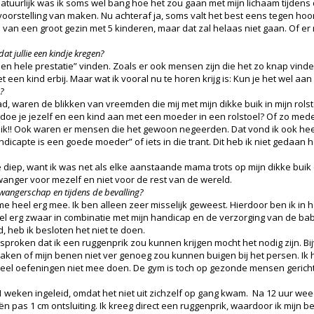
ND. Natuurlijk was ik soms wel bang hoe het zou gaan met mijn lichaam tijd
orstelling van maken. Nu achteraf ja, soms valt het best eens tegen hoor
 van een groot gezin met 5 kinderen, maar dat zal helaas niet gaan. Of e
at jullie een kindje kregen?
t “een hele prestatie” vinden. Zoals er ook mensen zijn die het zo knap vi
t een kind erbij. Maar wat ik vooral nu te horen krijg is: Kun je het wel aa
n?
d, waren de blikken van vreemden die mij met mijn dikke buik in mijn rol
 doe je jezelf en een kind aan met een moeder in een rolstoel? Of zo medel
ik!! Ook waren er mensen die het gewoon negeerden. Dat vond ik ook heel e
icapte is een goede moeder” of iets in die trant. Dit heb ik niet gedaan h
e diep, want ik was net als elke aanstaande mama trots op mijn dikke buik 
wanger voor mezelf en niet voor de rest van de wereld.
zwangerschap en tijdens de bevalling?
me heel erg mee. Ik ben alleen zeer misselijk geweest. Hierdoor ben ik in h
l erg zwaar in combinatie met mijn handicap en de verzorging van de baby.
 heb ik besloten het niet te doen.
proken dat ik een ruggenprik zou kunnen krijgen mocht het nodig zijn. Bi
raken of mijn benen niet ver genoeg zou kunnen buigen bij het persen. I
el oefeningen niet mee doen. De gym is toch op gezonde mensen gericht. 
m 41 weken ingeleid, omdat het niet uit zichzelf op gang kwam. Na 12 uur
ën pas 1 cm ontsluiting. Ik kreeg direct een ruggenprik, waardoor ik mijn