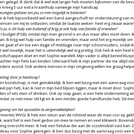
 gelegd. Ik denk dat ik wel wat langer heb moeten bijkomen van de bevall
Ik kreeg 5 uur extra kraamhulp vanwege mijn handicap.
assingen gedaan om jou zo min mogelijk te belasten?
ar ik heb bijvoorbeeld wel een band aangeschaft ter ondersteuning van mij
 mensen om mij te ontlasten, omdat de laatste weken heel erg zwaar waren
Zo ja, is dit hulp van buitenaf of krijg je ook hulp van familie of vrienden?
 budget (PGB), omdat mijn man gezond is en dus maar alles moet doen. Ik
an. Ik krijg wel hulp van familie en vrienden, maar vind het erg moeilijk om
ophie gaat af en toe een dagje of middagje naar mijn schoonouders, zodat
 wel moeilijk, maar het is uiteindelijk wel erg prettig. Ook heb ik een heel
oodschappen doet en met Sophie wandelt. Mijn vader is altijd bereid klus
chter mijn fiets kan binden. Uiteraard heb ik mijn partner die me altijd st
iedere avond. Ook andere mensen in mijn omgeving willen me graag helpen 
oeding door je handicap?
n boodschap, is niet gemakkelijk. Ik ben wel bezig met een aanvraag voor
eel pijn heb, kan ik niet in mijn bed blijven liggen, maar ik moet door. Sop
rden of iets eten of drinken. Ook op stap gaan, is een hele onderneming 
mdat ze niet meer stil ligt en ik een minder goede handfunctie heb. Dit me
geving om het opvoeden te vergemakkelijken?
meente( WVG). Ik heb een steun aan de rolstoel waar de maxi cosi op gekl
ijk, want het is een heel gedoe om mee te nemen en veel klikwerk. Bovend
inig overzicht meer. Ik heb een fietskar die aan de scootmobiel vast kan. 
adeau voor Sophie gekregen. Ik ben dus bezig met de aanvraag voor een ki