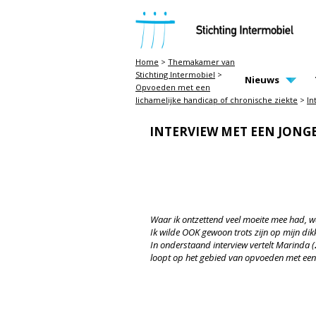
STICHTING INTERMOBIEL
Home
>
Themakamer van
Stichting Intermobiel
>
MAIN PAGE N
Nieuws
Opvoeden met een
lichamelijke handicap of chronische ziekte
>
In
INTERVIEW MET EEN JONG
Waar ik ontzettend veel moeite mee had, wa
Ik wilde OOK gewoon trots zijn op mijn dikk
In onderstaand interview vertelt Marinda
loopt op het gebied van opvoeden met ee