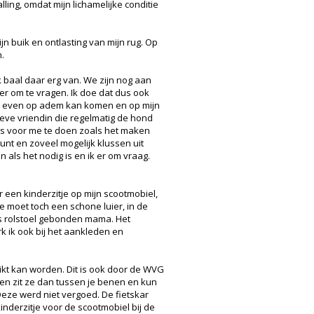
ing, omdat mijn lichamelijke conditie
n buik en ontlasting van mijn rug. Op
.
 baal daar erg van. We zijn nog aan
 er om te vragen. Ik doe dat dus ook
 ik even op adem kan komen en op mijn
 lieve vriendin die regelmatig de hond
jes voor me te doen zoals het maken
eunt en zoveel mogelijk klussen uit
als het nodig is en ik er om vraag.
 een kinderzitje op mijn scootmobiel,
hie moet toch een schone luier, in de
als rolstoel gebonden mama. Het
rk ik ook bij het aankleden en
ikt kan worden. Dit is ook door de WVG
ien zit ze dan tussen je benen en kun
Deze werd niet vergoed. De fietskar
nderzitje voor de scootmobiel bij de