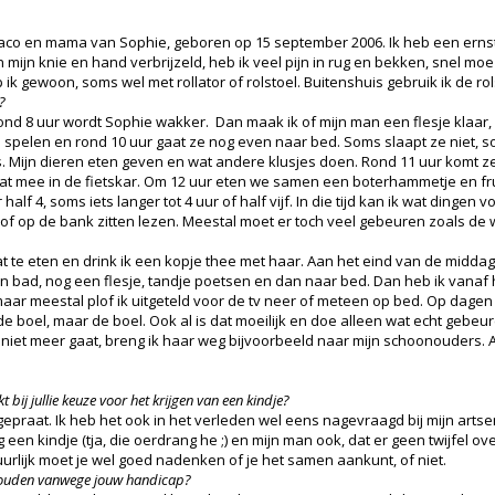
 Jaco en mama van Sophie, geboren op 15 september 2006. Ik heb een erns
mijn knie en hand verbrijzeld, heb ik veel pijn in rug en bekken, snel moe
ik gewoon, soms wel met rollator of rolstoel. Buitenshuis gebruik ik de rol
?
rond 8 uur wordt Sophie wakker. Dan maak ik of mijn man een flesje klaar,
e spelen en rond 10 uur gaat ze nog even naar bed. Soms slaapt ze niet, 
. Mijn dieren eten geven en wat andere klusjes doen. Rond 11 uur komt ze
at mee in de fietskar. Om 12 uur eten we samen een boterhammetje en fr
lf 4, soms iets langer tot 4 uur of half vijf. In die tijd kan ik wat dingen v
 of op de bank zitten lezen. Meestal moet er toch veel gebeuren zoals de
wat te eten en drink ik een kopje thee met haar. Aan het eind van de middag 
n bad, nog een flesje, tandje poetsen en dan naar bed. Dan heb ik vanaf h
aar meestal plof ik uitgeteld voor de tv neer of meteen op bed. Op dagen d
 de boel, maar de boel. Ook al is dat moeilijk en doe alleen wat echt gebe
niet meer gaat, breng ik haar weg bijvoorbeeld naar mijn schoonouders. Als
 bij jullie keuze voor het krijgen van een kindje?
gepraat. Ik heb het ook in het verleden wel eens nagevraagd bij mijn artse
ag een kindje (tja, die oerdrang he ;) en mijn man ook, dat er geen twijfel
urlijk moet je wel goed nadenken of je het samen aankunt, of niet.
enhouden vanwege jouw handicap?