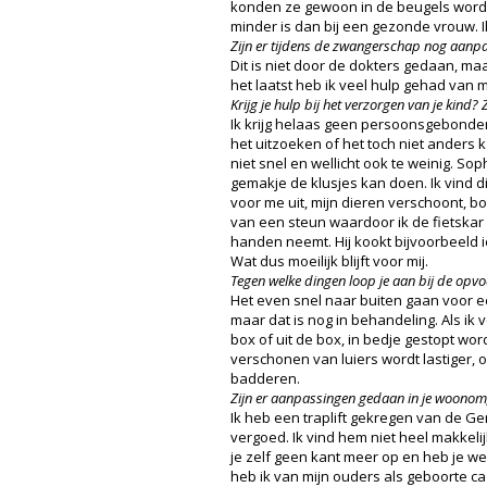
konden ze gewoon in de beugels worden
minder is dan bij een gezonde vrouw. 
Zijn er tijdens de zwangerschap nog aanp
Dit is niet door de dokters gedaan, ma
het laatst heb ik veel hulp gehad van
Krijg je hulp bij het verzorgen van je kind? 
Ik krijg helaas geen persoonsgebonden
het uitzoeken of het toch niet anders k
niet snel en wellicht ook te weinig. S
gemakje de klusjes kan doen. Ik vind dit
voor me uit, mijn dieren verschoont, b
van een steun waardoor ik de fietskar a
handen neemt. Hij kookt bijvoorbeeld 
Wat dus moeilijk blijft voor mij.
Tegen welke dingen loop je aan bij de opv
Het even snel naar buiten gaan voor ee
maar dat is nog in behandeling. Als ik v
box of uit de box, in bedje gestopt wo
verschonen van luiers wordt lastiger, o
badderen.
Zijn er aanpassingen gedaan in je woonom
Ik heb een traplift gekregen van de Ge
vergoed. Ik vind hem niet heel makkel
je zelf geen kant meer op en heb je we
heb ik van mijn ouders als geboorte c