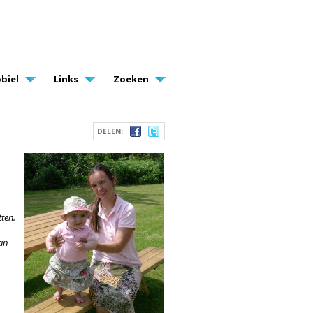
biel
Links
Zoeken
DELEN:
ten.
an