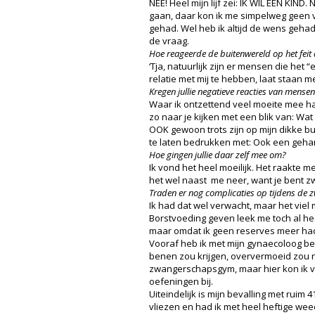
NEE! Heel mijn lijf zei: IK WIL EEN KI
gaan, daar kon ik me simpelweg geen vo
gehad. Wel heb ik altijd de wens gehad
de vraag.
Hoe reageerde de buitenwereld op het feit d
‘Tja, natuurlijk zijn er mensen die he
relatie met mij te hebben, laat staan me
Kregen jullie negatieve reacties van mense
Waar ik ontzettend veel moeite mee ha
zo naar je kijken met een blik van: Wat
OOK gewoon trots zijn op mijn dikke bu
te laten bedrukken met: Ook een gehand
Hoe gingen jullie daar zelf mee om?
Ik vond het heel moeilijk. Het raakte m
het wel naast me neer, want je bent z
Traden er nog complicaties op tijdens de 
Ik had dat wel verwacht, maar het viel 
Borstvoeding geven leek me toch al hee
maar omdat ik geen reserves meer had,
Vooraf heb ik met mijn gynaecoloog bes
benen zou krijgen, oververmoeid zou 
zwangerschapsgym, maar hier kon ik ve
oefeningen bij.
Uiteindelijk is mijn bevalling met rui
vliezen en had ik met heel heftige wee