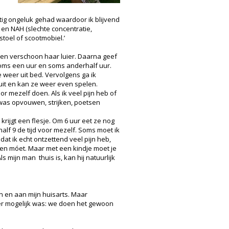
tig ongeluk gehad waardoor ik blijvend
 en NAH (slechte concentratie,
stoel of scootmobiel.’
 en verschoon haar luier. Daarna geef
soms een uur en soms anderhalf uur.
 weer uit bed. Vervolgens ga ik
uit en kan ze weer even spelen.
oor mezelf doen. Als ik veel pijn heb of
 was opvouwen, strijken, poetsen
krijgt een flesje. Om 6 uur eet ze nog
alf 9 de tijd voor mezelf. Soms moet ik
at ik echt ontzettend veel pijn heb,
uren móet. Maar met een kindje moet je
 mijn man thuis is, kan hij natuurlijk
n en aan mijn huisarts. Maar
 over mogelijk was: we doen het gewoon