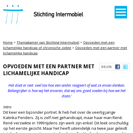
STICHTING INTERMOBIEL
Home
>
Themakamer van Stichting Intermobiel
>
Opvoeden met een
lichamelijke handicap of chronische ziekte
>
Opvoeden met een partner met
lichamelijke handicap
OPVOEDEN MET EEN PARTNER MET
DELEN:
LICHAMELIJKE HANDICAP
Het doet er niet veel toe hoe een ander reageert of wat ze ervan denken.
Belangrijker is hoe wij het ervaren, dat wij ons goed voelen bij hoe we het
doen.’
Intro
Dit keer een bijzonder portret. Ik heb het over de veertig jarige
Katinka Penders. Zij is zelf niet gehandicapt, maar haar man René.
René verzwikte in 1999 tijdens zijn werk zijn enkel. Dit leek onschuldig
op het eerste gezicht. Maar het heeft uiteindelijk na twee jaar geleidt