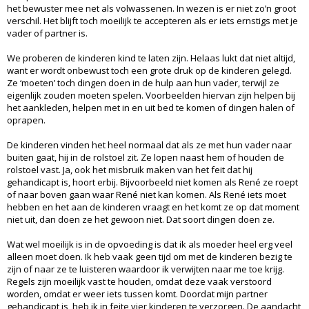
het bewuster mee net als volwassenen. In wezen is er niet zo’n groot
verschil. Het blijft toch moeilijk te accepteren als er iets ernstigs met je
vader of partner is.
We proberen de kinderen kind te laten zijn. Helaas lukt dat niet altijd,
want er wordt onbewust toch een grote druk op de kinderen gelegd.
Ze ‘moeten’ toch dingen doen in de hulp aan hun vader, terwijl ze
eigenlijk zouden moeten spelen. Voorbeelden hiervan zijn helpen bij
het aankleden, helpen met in en uit bed te komen of dingen halen of
oprapen.
De kinderen vinden het heel normaal dat als ze met hun vader naar
buiten gaat, hij in de rolstoel zit. Ze lopen naast hem of houden de
rolstoel vast. Ja, ook het misbruik maken van het feit dat hij
gehandicapt is, hoort erbij. Bijvoorbeeld niet komen als René ze roept
of naar boven gaan waar René niet kan komen. Als René iets moet
hebben en het aan de kinderen vraagt en het komt ze op dat moment
niet uit, dan doen ze het gewoon niet. Dat soort dingen doen ze.
Wat wel moeilijk is in de opvoeding is dat ik als moeder heel erg veel
alleen moet doen. Ik heb vaak geen tijd om met de kinderen bezig te
zijn of naar ze te luisteren waardoor ik verwijten naar me toe krijg.
Regels zijn moeilijk vast te houden, omdat deze vaak verstoord
worden, omdat er weer iets tussen komt. Doordat mijn partner
gehandicapt is, heb ik in feite vier kinderen te verzorgen. De aandacht