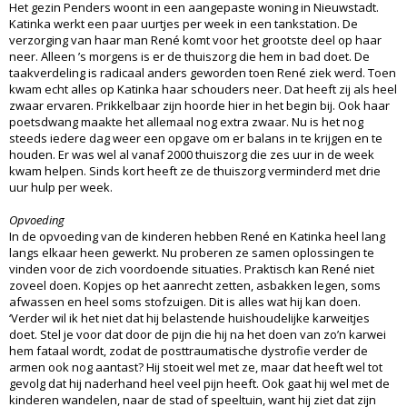
Het gezin Penders woont in een aangepaste woning in Nieuwstadt.
Katinka werkt een paar uurtjes per week in een tankstation. De
verzorging van haar man René komt voor het grootste deel op haar
neer. Alleen ’s morgens is er de thuiszorg die hem in bad doet. De
taakverdeling is radicaal anders geworden toen René ziek werd. Toen
kwam echt alles op Katinka haar schouders neer. Dat heeft zij als heel
zwaar ervaren. Prikkelbaar zijn hoorde hier in het begin bij. Ook haar
poetsdwang maakte het allemaal nog extra zwaar. Nu is het nog
steeds iedere dag weer een opgave om er balans in te krijgen en te
houden. Er was wel al vanaf 2000 thuiszorg die zes uur in de week
kwam helpen. Sinds kort heeft ze de thuiszorg verminderd met drie
uur hulp per week.
Opvoeding
In de opvoeding van de kinderen hebben René en Katinka heel lang
langs elkaar heen gewerkt. Nu proberen ze samen oplossingen te
vinden voor de zich voordoende situaties. Praktisch kan René niet
zoveel doen. Kopjes op het aanrecht zetten, asbakken legen, soms
afwassen en heel soms stofzuigen. Dit is alles wat hij kan doen.
‘Verder wil ik het niet dat hij belastende huishoudelijke karweitjes
doet. Stel je voor dat door de pijn die hij na het doen van zo’n karwei
hem fataal wordt, zodat de posttraumatische dystrofie verder de
armen ook nog aantast? Hij stoeit wel met ze, maar dat heeft wel tot
gevolg dat hij naderhand heel veel pijn heeft. Ook gaat hij wel met de
kinderen wandelen, naar de stad of speeltuin, want hij ziet dat zijn