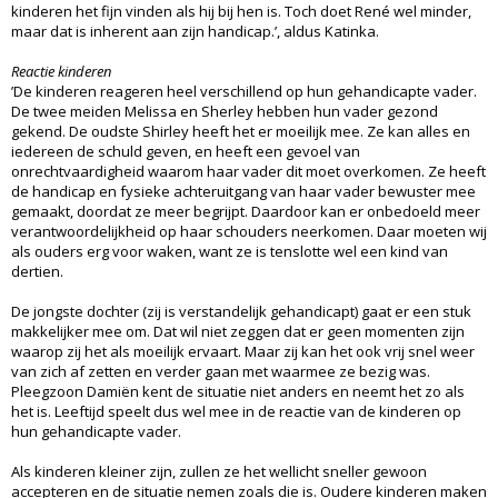
kinderen het fijn vinden als hij bij hen is. Toch doet René wel minder,
maar dat is inherent aan zijn handicap.’, aldus Katinka.
Reactie kinderen
’De kinderen reageren heel verschillend op hun gehandicapte vader.
De twee meiden Melissa en Sherley hebben hun vader gezond
gekend. De oudste Shirley heeft het er moeilijk mee. Ze kan alles en
iedereen de schuld geven, en heeft een gevoel van
onrechtvaardigheid waarom haar vader dit moet overkomen. Ze heeft
de handicap en fysieke achteruitgang van haar vader bewuster mee
gemaakt, doordat ze meer begrijpt. Daardoor kan er onbedoeld meer
verantwoordelijkheid op haar schouders neerkomen. Daar moeten wij
als ouders erg voor waken, want ze is tenslotte wel een kind van
dertien.
De jongste dochter (zij is verstandelijk gehandicapt) gaat er een stuk
makkelijker mee om. Dat wil niet zeggen dat er geen momenten zijn
waarop zij het als moeilijk ervaart. Maar zij kan het ook vrij snel weer
van zich af zetten en verder gaan met waarmee ze bezig was.
Pleegzoon Damiën kent de situatie niet anders en neemt het zo als
het is. Leeftijd speelt dus wel mee in de reactie van de kinderen op
hun gehandicapte vader.
Als kinderen kleiner zijn, zullen ze het wellicht sneller gewoon
accepteren en de situatie nemen zoals die is. Oudere kinderen maken