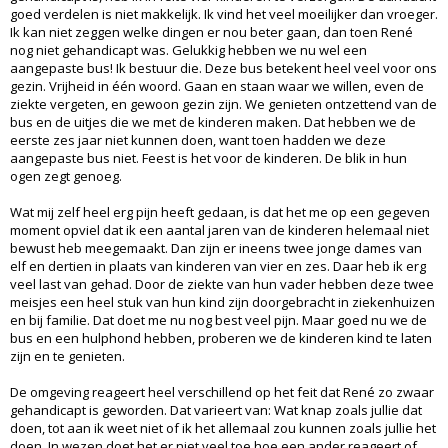
goed verdelen is niet makkelijk. Ik vind het veel moeilijker dan vroeger.
Ik kan niet zeggen welke dingen er nou beter gaan, dan toen René
nog niet gehandicapt was. Gelukkig hebben we nu wel een
aangepaste bus! Ik bestuur die. Deze bus betekent heel veel voor ons
gezin. Vrijheid in één woord. Gaan en staan waar we willen, even de
ziekte vergeten, en gewoon gezin zijn. We genieten ontzettend van de
bus en de uitjes die we met de kinderen maken. Dat hebben we de
eerste zes jaar niet kunnen doen, want toen hadden we deze
aangepaste bus niet. Feest is het voor de kinderen. De blik in hun
ogen zegt genoeg.
Wat mij zelf heel erg pijn heeft gedaan, is dat het me op een gegeven
moment opviel dat ik een aantal jaren van de kinderen helemaal niet
bewust heb meegemaakt. Dan zijn er ineens twee jonge dames van
elf en dertien in plaats van kinderen van vier en zes. Daar heb ik erg
veel last van gehad. Door de ziekte van hun vader hebben deze twee
meisjes een heel stuk van hun kind zijn doorgebracht in ziekenhuizen
en bij familie. Dat doet me nu nog best veel pijn. Maar goed nu we de
bus en een hulphond hebben, proberen we de kinderen kind te laten
zijn en te genieten.
De omgeving reageert heel verschillend op het feit dat René zo zwaar
gehandicapt is geworden. Dat varieert van: Wat knap zoals jullie dat
doen, tot aan ik weet niet of ik het allemaal zou kunnen zoals jullie het
doen. In wezen doet het er niet veel toe hoe een ander reageert of