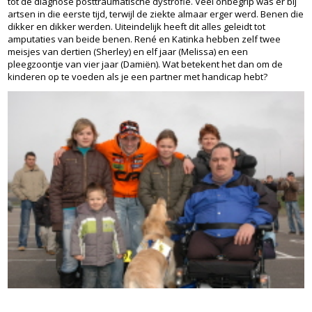
tot de diagnose posttraumatische dystrofie. Veel onbegrip was er bij
artsen in die eerste tijd, terwijl de ziekte almaar erger werd. Benen die
dikker en dikker werden. Uiteindelijk heeft dit alles geleidt tot
amputaties van beide benen. René en Katinka hebben zelf twee
meisjes van dertien (Sherley) en elf jaar (Melissa) en een
pleegzoontje van vier jaar (Damiën). Wat betekent het dan om de
kinderen op te voeden als je een partner met handicap hebt?