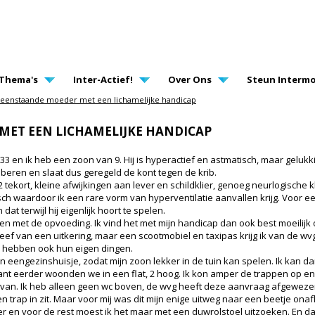
AVIGATION
Thema's
Inter-Actief!
Over Ons
Steun Intermo
leenstaande moeder met een lichamelijke handicap
MET EEN LICHAMELIJKE HANDICAP
 en ik heb een zoon van 9. Hij is hyperactief en astmatisch, maar gelukkig
 puberen en slaat dus geregeld de kont tegen de krib.
 tekort, kleine afwijkingen aan lever en schildklier, genoeg neurlogische 
sch waardoor ik een rare vorm van hyperventilatie aanvallen krijg. Voor e
n dat terwijl hij eigenlijk hoort te spelen.
en met de opvoeding. Ik vind het met mijn handicap dan ook best moeilijk o
eef van een uitkering, maar een scootmobiel en taxipas krijg ik van de wvg n
n hebben ook hun eigen dingen.
in eengezinshuisje, zodat mijn zoon lekker in de tuin kan spelen. Ik kan d
nt eerder woonden we in een flat, 2 hoog. Ik kon amper de trappen op e
cht van. Ik heb alleen geen wc boven, de wvg heeft deze aanvraag afgewezen
 trap in zit. Maar voor mij was dit mijn enige uitweg naar een beetje ona
en voor de rest moest ik het maar met een duwrolstoel uitzoeken. En dat te