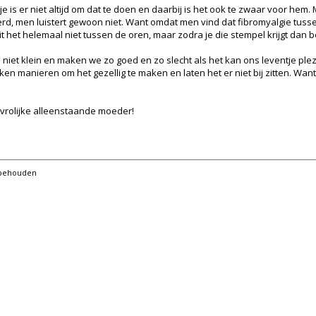
e is er niet altijd om dat te doen en daarbij is het ook te zwaar voor hem. 
d, men luistert gewoon niet. Want omdat men vind dat fibromyalgie tussen d
l zit het helemaal niet tussen de oren, maar zodra je die stempel krijgt dan b
niet klein en maken we zo goed en zo slecht als het kan ons leventje plezie
eken manieren om het gezellig te maken en laten het er niet bij zitten. Wa
 vrolijke alleenstaande moeder!
orbehouden