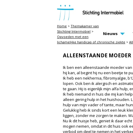
STICHTING INTERMOBIEL
Home
>
Themakamer van
Stichting Intermobiel
>
MAIN PAGE N
Nieuws
Opvoeden met een
lichamelijke handicap of chronische ziekte
>
Al
ALLEENSTAANDE MOEDER 
Ik ben een alleenstaande moeder van 33
hij kan, al begint hij nu een beetje te
Ik heb een nekhernia, fibromyalgie, b12
lopen. Ook ben ik alergisch en astmati
te gaan. Hij is eigenlijk mijn alfa hulp, e
Ik heb niemand in huis die mij kan help
alleen gering hulp in het huishouden. L
hulp van mijn vader of tante, maar hu
Gelukkig heb ik sinds kort een leuk kle
liggen, zonder me zorgen te maken. Wa
Nu ik dit huisje heb, geniet ik daar e
mogen nemen, omdat in dit huis ook een
verbod om deel te nemen in het verkeer 