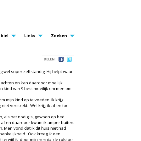
biel
Links
Zoeken
DELEN:
 wel super zelfstandig. Hij helpt waar
klachten en kan daardoor moeilijk
en kind van 9 best moeilijk om mee om
m mijn kind op te voeden. Ik krijg
iet verstrekt. Wel krijg ik af en toe
an, als het nodig is, gewoon op bed
n af en daardoor kwam ik amper buiten.
. Men vond dat ik dit huis niet had
fhankelijkheid. Ook kreeg ik een
rwijl ik, door mijn hernia, de rolstoel