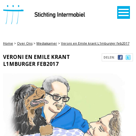
STICHTING INTERMOBIEL
Home
>
Over Ons
>
Mediakamer
>
Veroni en Emile krant L1mburger feb2017
VERONI EN EMILE KRANT
DELEN:
L1MBURGER FEB2017