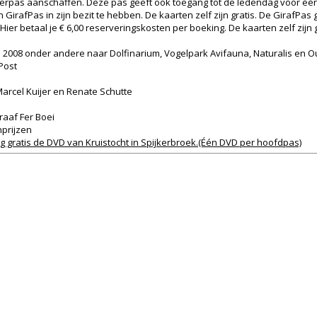
rtnerpas aanschaffen. Deze pas geeft ook toegang tot de ledendag voor éé
GirafPas in zijn bezit te hebben. De kaarten zelf zijn gratis. De GirafPas
ier betaal je € 6,00 reserveringskosten per boeking. De kaarten zelf zijn g
In 2008 onder andere naar Dolfinarium, Vogelpark Avifauna, Naturalis en
Post
arcel Kuijer en Renate Schutte
raaf Fer Boei
nprijzen
g gratis de DVD van Kruistocht in Spijkerbroek.(Één DVD per hoofdpas)