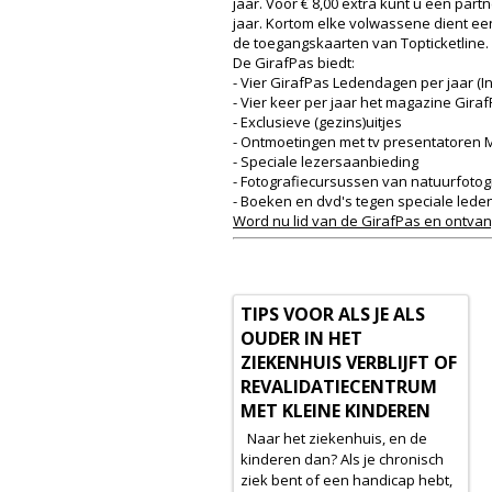
jaar. Voor € 8,00 extra kunt u een pa
jaar. Kortom elke volwassene dient een 
de toegangskaarten van Topticketline. H
De GirafPas biedt:
- Vier GirafPas Ledendagen per jaar (
- Vier keer per jaar het magazine Giraf
- Exclusieve (gezins)uitjes
- Ontmoetingen met tv presentatoren M
- Speciale lezersaanbieding
- Fotografiecursussen van natuurfotog
- Boeken en dvd's tegen speciale lede
Word nu lid van de GirafPas en ontvan
TIPS VOOR ALS JE ALS
OUDER IN HET
ZIEKENHUIS VERBLIJFT OF
REVALIDATIECENTRUM
MET KLEINE KINDEREN
Naar het ziekenhuis, en de
kinderen dan? Als je chronisch
ziek bent of een handicap hebt,