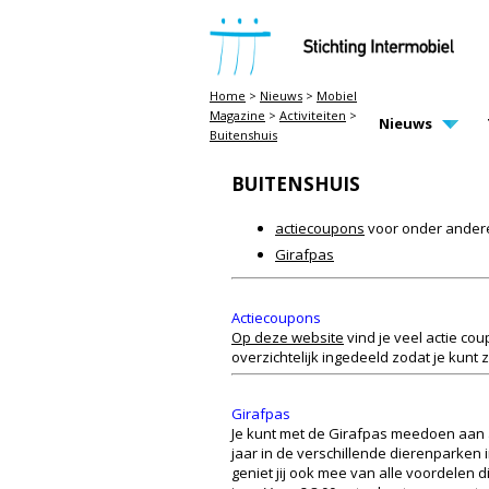
STICHTING INTERMOBIEL
Home
>
Nieuws
>
Mobiel
Magazine
>
Activiteiten
>
MAIN PAGE N
Nieuws
Buitenshuis
BUITENSHUIS
actiecoupons
voor onder andere
Girafpas
Actiecoupons
Op deze website
vind je veel actie co
overzichtelijk ingedeeld zodat je kunt
Girafpas
Je kunt met de Girafpas meedoen aan ac
jaar in de verschillende dierenparken 
geniet jij ook mee van alle voordelen 