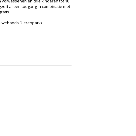
n volwassenen en drie kinderen tot 18
 geeft alleen toegang in combinatie met
ratis.
 Ouwehands Dierenpark)