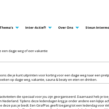
AVIGATION
Thema's
Inter-Actief!
Over Ons
Steun Intermo
 een dagje weg of een vakantie
upons die je kunt uitprinten voor korting voor een dagje weg naar een pret
 zoeken op dagje weg, vakantie, sauna & beaty en eten en drinken.
tiviteiten die speciaal voor jou zijn georganiseerd. Daarnaast heb je to
in Nederland. Tijdens deze ledendagen krijg je onder andere een kijkje ach
die deze pas je biedt. Een GirafPas geeft toegang tot een ledendag voor é