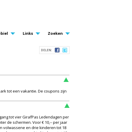
biel
Links
Zoeken
DELEN:
park tot een vakantie. De coupons zijn
egang tot vier GirafPas Ledendagen per
ter de schermen. Voor € 10,-- per jaar
én volwassene en drie kinderen tot 18