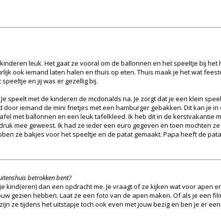
inderen leuk. Het gaat ze vooral om de ballonnen en het speeltje bij het 
lijk ook iemand laten halen en thuis op eten. Thuis maak je het wat feest
eeltje en jij was er gezellig bij.
e speelt met de kinderen de mcdonalds na. Je zorgt dat je een klein speelt
ord door iemand de mini frietjes met een hamburger gebakken. Dit kan je 
 tafel met ballonnen en een leuk tafelkleed. Ik heb dit in de kerstvakanti
g druk mee geweest. Ik had ze ieder een euro gegeven en toen mochten ze
ben ze bakjes voor het speeltje en de patat gemaakt. Papa heeft de pat
 buitenshuis betrokken bent?
je kind(eren) dan een opdracht me. Je vraagt of ze kijken wat voor apen er 
 jouw gezien hebben. Laat ze een foto van de apen maken. Of als je een fil
 zijn ze tijdens het uitstapje toch ook even met jouw bezig en ben je er een