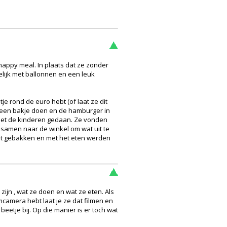
happy meal. In plaats dat ze zonder
elijk met ballonnen en een leuk
je rond de euro hebt (of laat ze dit
in een bakje doen en de hamburger in
e met de kinderen gedaan. Ze vonden
 samen naar de winkel om wat uit te
at gebakken en met het eten werden
zijn , wat ze doen en wat ze eten. Als
mcamera hebt laat je ze dat filmen en
 beetje bij. Op die manier is er toch wat