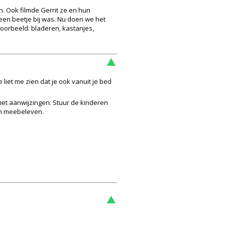
n. Ook filmde Gerrit ze en hun
r een beetje bij was. Nu doen we het
voorbeeld: bladeren, kastanjes,
iet me zien dat je ook vanuit je bed
 met aanwijzingen. Stuur de kinderen
 en meebeleven.