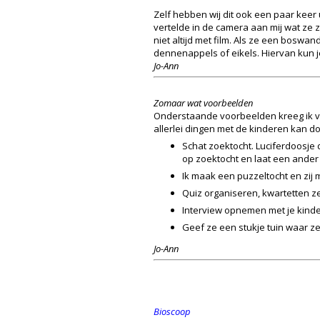
Zelf hebben wij dit ook een paar keer
vertelde in de camera aan mij wat ze za
niet altijd met film. Als ze een boswa
dennenappels of eikels. Hiervan kun j
Jo-Ann
Zomaar wat voorbeelden
Onderstaande voorbeelden kreeg ik van
allerlei dingen met de kinderen kan d
Schat zoektocht. Luciferdoosje 
op zoektocht en laat een ander 
Ik maak een puzzeltocht en zij m
Quiz organiseren, kwartetten ze
Interview opnemen met je kinde
Geef ze een stukje tuin waar ze
Jo-Ann
Bioscoop