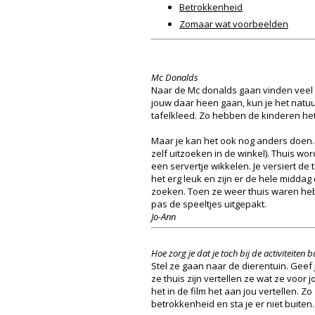
Betrokkenheid
Zomaar wat voorbeelden
Mc Donalds
Naar de Mc donalds gaan vinden veel k
jouw daar heen gaan, kun je het natuur
tafelkleed. Zo hebben de kinderen het sp
Maar je kan het ook nog anders doen. J
zelf uitzoeken in de winkel). Thuis w
een servertje wikkelen. Je versiert de
het erg leuk en zijn er de hele midda
zoeken. Toen ze weer thuis waren heb
pas de speeltjes uitgepakt.
Jo-Ann
Hoe zorg je dat je toch bij de activiteiten
Stel ze gaan naar de dierentuin. Geef 
ze thuis zijn vertellen ze wat ze voor
het in de film het aan jou vertellen. Zo
betrokkenheid en sta je er niet buiten.