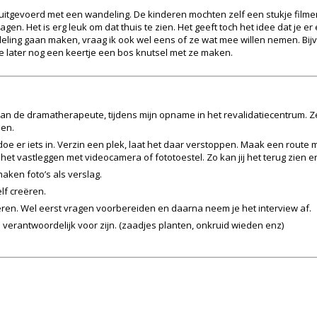
 uitgevoerd met een wandeling. De kinderen mochten zelf een stukje filme
gen. Het is erg leuk om dat thuis te zien. Het geeft toch het idee dat je e
ndeling gaan maken, vraag ik ook wel eens of ze wat mee willen nemen. Bij
e later nog een keertje een bos knutsel met ze maken.
 de dramatherapeute, tijdens mijn opname in het revalidatiecentrum. Ze l
oen.
doe er iets in. Verzin een plek, laat het daar verstoppen. Maak een route
het vastleggen met videocamera of fototoestel. Zo kan jij het terug zien
aken foto’s als verslag.
lf creëren.
ren. Wel eerst vragen voorbereiden en daarna neem je het interview af.
 verantwoordelijk voor zijn. (zaadjes planten, onkruid wieden enz)