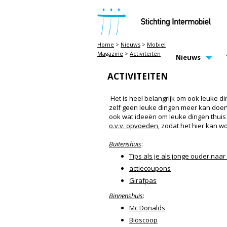
STICHTING INTERMOBIEL
Home
>
Nieuws
>
Mobiel
Magazine
>
Activiteiten
MAIN PAGE N
Nieuws
ACTIVITEITEN
Het is heel belangrijk om ook leuke din
zelf geen leuke dingen meer kan doen.
ook wat ideeën om leuke dingen thuis t
o.v.v. opvoeden
, zodat het hier kan 
Buitenshuis
:
Tips als je als jonge ouder naa
actiecoupons
Girafpas
Binnenshuis
:
Mc Donalds
Bioscoop