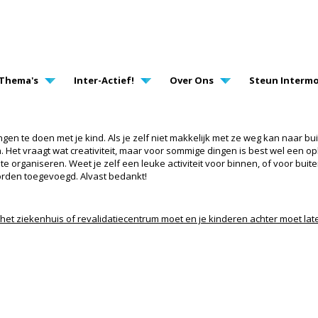
AVIGATION
Thema's
Inter-Actief!
Over Ons
Steun Intermo
gen te doen met je kind. Als je zelf niet makkelijk met ze weg kan naar buit
 Het vraagt wat creativiteit, maar voor sommige dingen is best wel een op
e organiseren. Weet je zelf een leuke activiteit voor binnen, of voor buit
worden toegevoegd. Alvast bedankt!
r het ziekenhuis of revalidatiecentrum moet en je kinderen achter moet lat