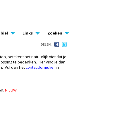
biel
Links
Zoeken
DELEN:
en, betekent het natuurlijk niet dat je
lossing te bedenken. Hier vind je dan
en.
Vul dan het
contactformulier
in
en.
NIEUW