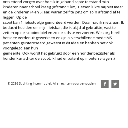
ontzettend zorgen over hoe ik in gehandicapte toestand mijn
kinderen naar school kreeg (afstand 5 km). Fietsen lukte mij niet meer
en de kinderen (4 en 5 jaar) waren zelf te jong om zo`n afstand af te
leggen. Op de
scoot kan 1 fietsstoeltje gemonteerd worden. Daar had ik niets aan. Ik
bedacht het idee om mijn fietskar, die ik altijd al gebruikte, vast te
zetten op de scootmobiel en zo de kids te vervoeren. Welzorg heeft
het idee verder uit gewerkt en er zijn al verschillende mede MS
patienten geintereseerd geweest in dit idee en hebben het ook
voorgelegd aan hun
gemeente. Ook wordt het gebruikt door een hondenbezitster als
hondenkar achter de scoot. Ik had er patent op moeten vragen :)
© 2026 Stichting Intermobiel. Alle rechten voorbehouden