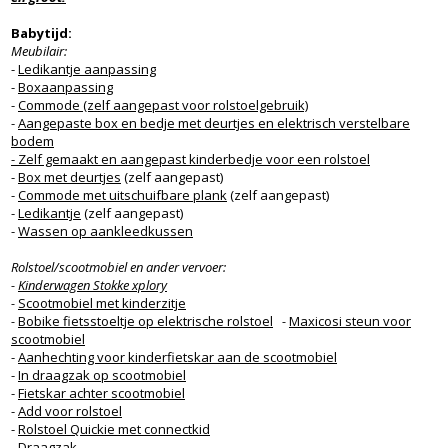
Babytijd:
Meubilair:
-
Ledikantje aanpassing
-
Boxaanpassing
-
Commode (zelf aangepast voor rolstoelgebruik)
-
Aangepaste box en bedje met deurtjes en elektrisch verstelbare
bodem
- Zelf gemaakt en aangepast kinderbedje voor een rolstoel
-
Box met deurtjes
(zelf aangepast)
-
Commode met uitschuifbare plank
(zelf aangepast)
-
Ledikantje
(zelf aangepast)
-
Wassen op aankleedkussen
Rolstoel/scootmobiel en ander vervoer:
-
Kinderwagen Stokke xplory
-
Scootmobiel met kinderzitje
-
Bobike fietsstoeltje op elektrische rolstoel
-
Maxicosi steun voor
scootmobiel
-
Aanhechting voor kinderfietskar aan de scootmobiel
-
In draagzak op scootmobiel
-
Fietskar achter scootmobiel
-
Add voor rolstoel
-
Rolstoel Quickie met connectkid
-
Draagzak