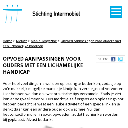
STICHTING INTERMOBIEL
Home
>
Nieuws
>
Mobiel Magazine
>
Opvoed aanpassingen voor ouders met
een lichamelijke handicap
OPVOED AANPASSINGEN VOOR
DELEN:
OUDERS MET EEN LICHAMELIJKE
HANDICAP
Voor
heel veel dingen is wel een oplossing te bedenken, zodat je op
zo'n makkelijk mogelijke manier je kindje kan verzorgen of vervoeren.
Hier hebben we dan ook wat praktische tips verzameld. Zoals je ziet
kan er nog veel meer bij. Dus mocht je zelf ergens een oplossing voor
hebben bedacht, je weet een leuke activiteit of een goede link en je
denkt daar kan een andere ouder ook wat mee. Vul dan
het
contactformulier
in o.v.v. opvoeden, zodat het hier kan worden
bij geplaatst. Alvast bedankt!