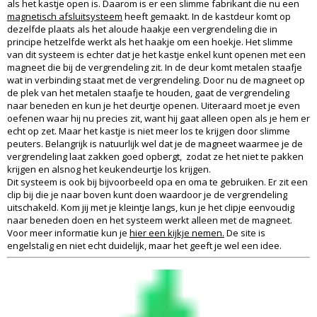
als het kastje open is. Daarom is er een slimme fabrikant die nu een
magnetisch afsluitsysteem
heeft gemaakt. In de kastdeur komt op
dezelfde plaats als het aloude haakje een vergrendeling die in
principe hetzelfde werkt als het haakje om een hoekje. Het slimme
van dit systeem is echter dat je het kastje enkel kunt openen met een
magneet die bij de vergrendeling zit. In de deur komt metalen staafje
wat in verbinding staat met de vergrendeling. Door nu de magneet op
de plek van het metalen staafje te houden, gaat de vergrendeling
naar beneden en kun je het deurtje openen. Uiteraard moet je even
oefenen waar hij nu precies zit, want hij gaat alleen open als je hem er
echt op zet. Maar het kastje is niet meer los te krijgen door slimme
peuters. Belangrijk is natuurlijk wel dat je de magneet waarmee je de
vergrendeling laat zakken goed opbergt, zodat ze het niet te pakken
krijgen en alsnog het keukendeurtje los krijgen.
Dit systeem is ook bij bijvoorbeeld opa en oma te gebruiken. Er zit een
clip bij die je naar boven kunt doen waardoor je de vergrendeling
uitschakeld. Kom jij met je kleintje langs, kun je het clipje eenvoudig
naar beneden doen en het systeem werkt alleen met de magneet.
Voor meer informatie kun je
hier een kijkje nemen.
De site is
engelstalig en niet echt duidelijk, maar het geeft je wel een idee.