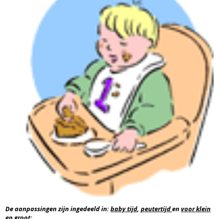
De aanpassingen zijn ingedeeld in:
baby tijd
,
peutertijd
en
voor klein
en groot: