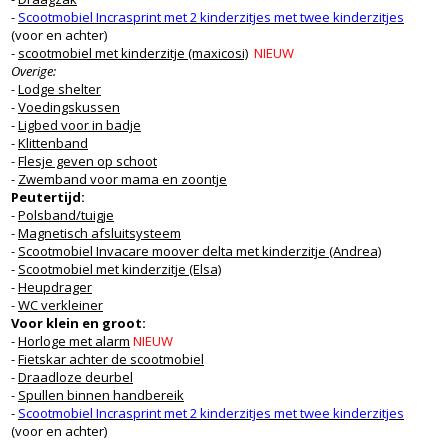
-
Scootmobiel Incrasprint met 2 kinderzitjes met
twee kinderzitjes
(
voor en achter)
-
scootmobiel met kinderzitje (maxicosi)
NIEUW
Overige:
-
Lodge shelter
-
Voedingskussen
-
Ligbed voor in badje
-
Klittenband
-
Flesje geven op schoot
-
Zwemband voor mama en zoontje
Peutertijd:
-
Polsband/tuigje
-
Magnetisch afsluitsysteem
-
Scootmobiel Invacare moover delta
met kinderzitje (Andrea)
-
Scootmobiel met kinderzitje (Elsa)
-
Heupdrager
-
WC verkleiner
Voor klein en groot:
-
Horloge met alarm
NIEUW
-
Fietskar achter de scootmobiel
-
Draadloze deurbel
-
Spullen binnen handbereik
-
Scootmobiel Incrasprint met 2 kinderzitjes met
twee kinderzitjes
(
voor en achter)